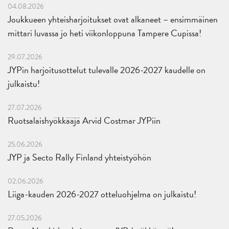
04.08.2026
Joukkueen yhteisharjoitukset ovat alkaneet – ensimmäinen
mittari luvassa jo heti viikonloppuna Tampere Cupissa!
29.07.2026
JYPin harjoitusottelut tulevalle 2026-2027 kaudelle on
julkaistu!
27.07.2026
Ruotsalaishyökkääjä Arvid Costmar JYPiin
25.06.2026
JYP ja Secto Rally Finland yhteistyöhön
02.06.2026
Liiga-kauden 2026-2027 otteluohjelma on julkaistu!
27.05.2026