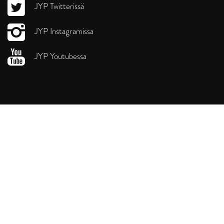
JYP Twitterissä
JYP Instagramissa
JYP Youtubessa