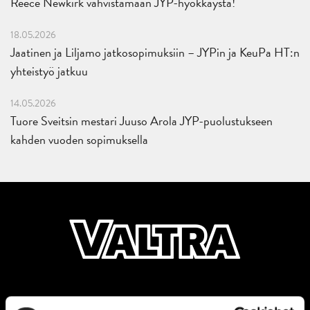
Reece Newkirk vahvistamaan JYP-hyökkäystä!
18.05.2026
Jaatinen ja Liljamo jatkosopimuksiin – JYPin ja KeuPa HT:n
yhteistyö jatkuu
14.05.2026
Tuore Sveitsin mestari Juuso Arola JYP-puolustukseen
kahden vuoden sopimuksella