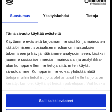
Suostumus
Yksityiskohdat
Tietoja
Tämä sivusto käyttää evästeitä
Käytämme evästeitä tarjoamamme sisällön ja mainosten
räätälöimiseen, sosiaalisen median ominaisuuksien
tukemiseen ja kävijämäärämme analysoimiseen. Lisäksi
jaamme sosiaalisen median, mainosalan ja analytiikka-
alan kumppaneillemme tietoja siitä, miten käytät
sivustoamme. Kumppanimme voivat yhdistää näitä
tietoja muihin tietoihin, joita olet antanut heille tai joita on
kerätty, kun olet käyttänyt heidän palvelujaan. Voit koska
tahansa kumota tai muuttaa suostumustasi evästeiden
käytöstä
Evästeet-sivultamme
.
Salli kaikki evästeet