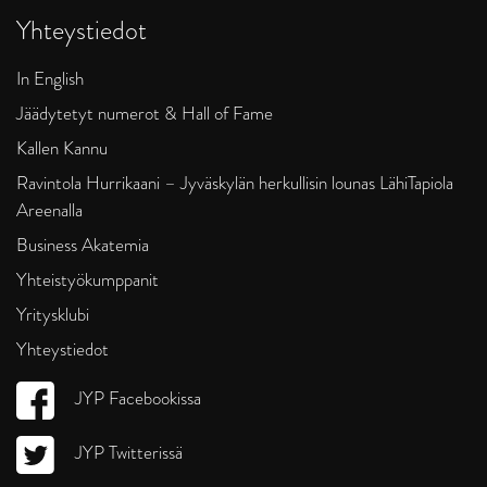
Yhteystiedot
In English
Jäädytetyt numerot & Hall of Fame
Kallen Kannu
Ravintola Hurrikaani – Jyväskylän herkullisin lounas LähiTapiola
Areenalla
Business Akatemia
Yhteistyökumppanit
Yritysklubi
Yhteystiedot
JYP Facebookissa
JYP Twitterissä