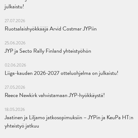
julkaistu!
27.07.2026
Ruotsalaishyökkääjä Arvid Costmar JYPiin
25.06.2026
JYP ja Secto Rally Finland yhteistyöhön
02.06.2026
Liiga-kauden 2026-2027 otteluohjelma on julkaistu!
27.05.2026
Reece Newkirk vahvistamaan JYP-hyökkäystä!
18.05.2026
Jaatinen ja Liljamo jatkosopimuksiin – JYPin ja KeuPa HT:n
yhteistyö jatkuu