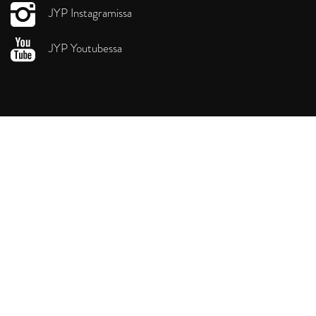
JYP Instagramissa
JYP Youtubessa