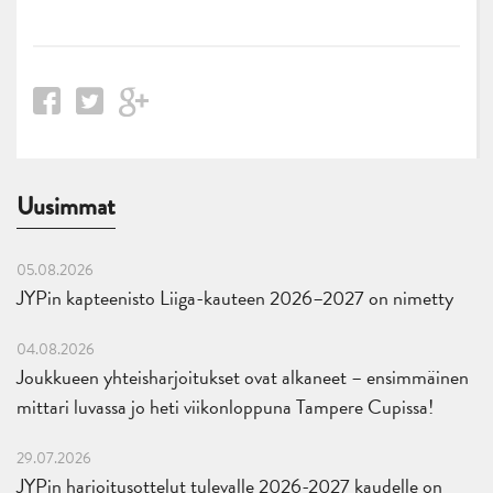
Uusimmat
05.08.2026
JYPin kapteenisto Liiga-kauteen 2026–2027 on nimetty
04.08.2026
Joukkueen yhteisharjoitukset ovat alkaneet – ensimmäinen
mittari luvassa jo heti viikonloppuna Tampere Cupissa!
29.07.2026
JYPin harjoitusottelut tulevalle 2026-2027 kaudelle on