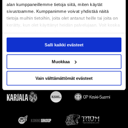
alan kumppaneillemme tietoja siitä, miten käytät
sivustoamme. Kumppanimme voivat yhdistää näitä
tietoja muihin tietoihin, joita olet antanut heille tai joita on
kerätty, kun olet käyttänyt heidän palvelujaan. Voit koska
tahansa kumota tai muuttaa suostumustasi evästeiden
käytöstä
Evästeet-sivultamme
.
Salli kaikki evästeet
Muokkaa
Vain välttämättömät evästeet