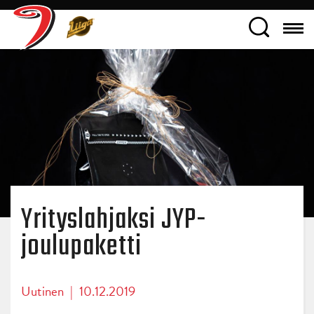
Yrityslahjaksi JYP-
joulupaketti
Uutinen
|
10.12.2019