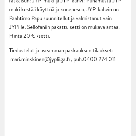
ratkaisun: JYP-muki ja JYP-kahvi! Punamusta JYP-
muki kestää käyttöä ja konepesua, JYP-kahvin on
Paahtimo Papu suunnitellut ja valmistanut vain
JYPille. Sellofaniin pakattu setti on mukava antaa.
Hinta 20 € /setti.
Tiedustelut ja useamman pakkauksen tilaukset:
mari.minkkinen@jypliiga.fi , puh.0400 274 011