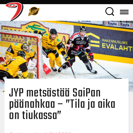
JYP metsästää SaiPan
päänahkaa – ”Tila ja aika
on tiukassa”