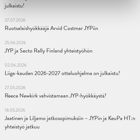
julkaistu!
27.07.2026
Ruotsalaishyökkääjä Arvid Costmar JYPiin
25.06.2026
JYP ja Secto Rally Finland yhteistyöhön
02.06.2026
Liiga-kauden 2026-2027 otteluohjelma on julkaistu!
27.05.2026
Reece Newkirk vahvistamaan JYP-hyökkäystä!
18.05.2026
Jaatinen ja Liljamo jatkosopimuksiin – JYPin ja KeuPa HT:n
yhteistyö jatkuu