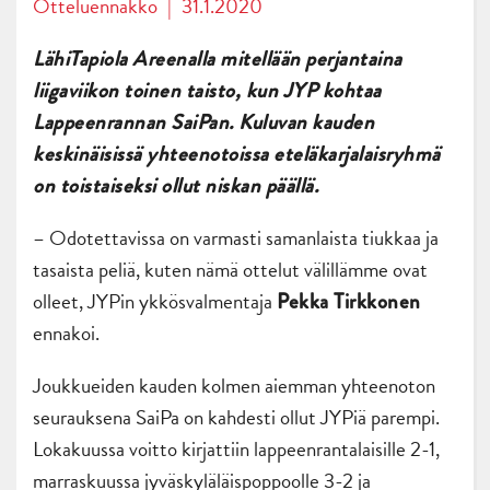
Otteluennakko
|
31.1.2020
LähiTapiola Areenalla mitellään perjantaina
liigaviikon toinen taisto, kun JYP kohtaa
Lappeenrannan SaiPan. Kuluvan kauden
keskinäisissä yhteenotoissa eteläkarjalaisryhmä
on toistaiseksi ollut niskan päällä.
– Odotettavissa on varmasti samanlaista tiukkaa ja
tasaista peliä, kuten nämä ottelut välillämme ovat
olleet, JYPin ykkösvalmentaja
Pekka Tirkkonen
ennakoi.
Joukkueiden kauden kolmen aiemman yhteenoton
seurauksena SaiPa on kahdesti ollut JYPiä parempi.
Lokakuussa voitto kirjattiin lappeenrantalaisille 2-1,
marraskuussa jyväskyläläispoppoolle 3-2 ja