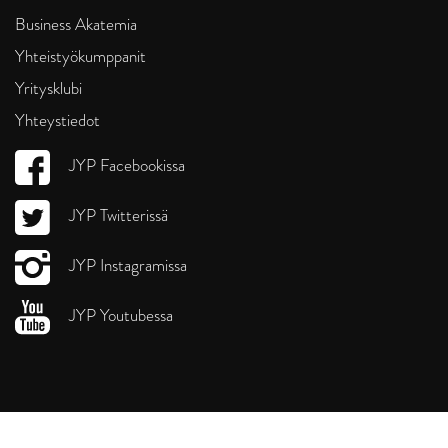
Business Akatemia
Yhteistyökumppanit
Yritysklubi
Yhteystiedot
JYP Facebookissa
JYP Twitterissä
JYP Instagramissa
JYP Youtubessa