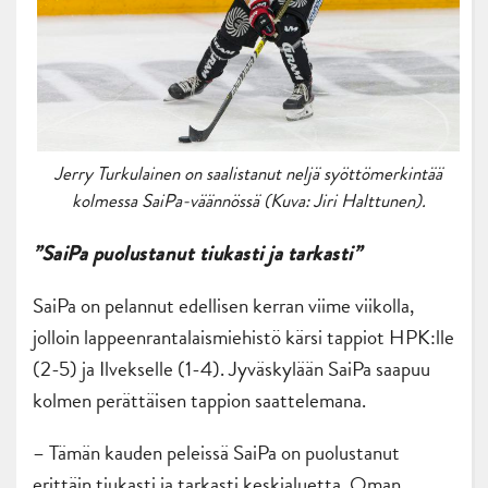
Jerry Turkulainen on saalistanut neljä syöttömerkintää
kolmessa SaiPa-väännössä (Kuva: Jiri Halttunen).
”SaiPa puolustanut tiukasti ja tarkasti”
SaiPa on pelannut edellisen kerran viime viikolla,
jolloin lappeenrantalaismiehistö kärsi tappiot HPK:lle
(2-5) ja Ilvekselle (1-4). Jyväskylään SaiPa saapuu
kolmen perättäisen tappion saattelemana.
– Tämän kauden peleissä SaiPa on puolustanut
erittäin tiukasti ja tarkasti keskialuetta. Oman