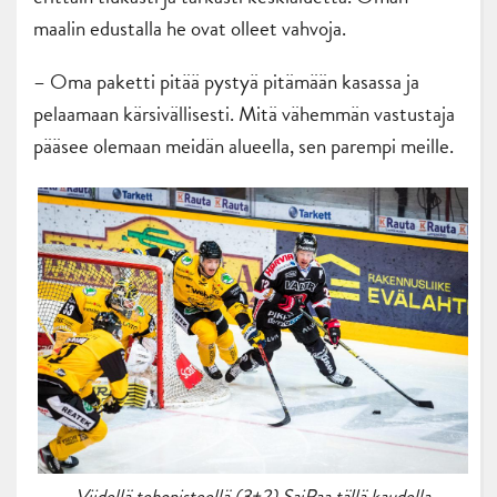
maalin edustalla he ovat olleet vahvoja.
– Oma paketti pitää pystyä pitämään kasassa ja
pelaamaan kärsivällisesti. Mitä vähemmän vastustaja
pääsee olemaan meidän alueella, sen parempi meille.
Viidellä tehopisteellä (3+2) SaiPaa tällä kaudella