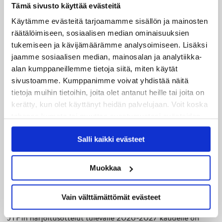
Uusimmat
Tämä sivusto käyttää evästeitä
Käytämme evästeitä tarjoamamme sisällön ja mainosten
räätälöimiseen, sosiaalisen median ominaisuuksien
08.08.2026
tukemiseen ja kävijämäärämme analysoimiseen. Lisäksi
Turnausraportti: JYP juhlii seurahistorian ensimmäistä
jaamme sosiaalisen median, mainosalan ja analytiikka-
Tampere Cupin voittoa!
alan kumppaneillemme tietoja siitä, miten käytät
sivustoamme. Kumppanimme voivat yhdistää näitä
06.08.2026
tietoja muihin tietoihin, joita olet antanut heille tai joita on
JYPin kausi käyntiin Tampere Cupista!
kerätty, kun olet käyttänyt heidän palvelujaan. Voit koska
tahansa kumota tai muuttaa suostumustasi evästeiden
05.08.2026
käytöstä
Evästeet-sivultamme
.
JYPin kapteenisto Liiga-kauteen 2026–2027 on nimetty
Salli kaikki evästeet
04.08.2026
Joukkueen yhteisharjoitukset ovat alkaneet – ensimmäinen
Muokkaa
mittari luvassa jo heti viikonloppuna Tampere Cupissa!
Vain välttämättömät evästeet
29.07.2026
JYPin harjoitusottelut tulevalle 2026-2027 kaudelle on