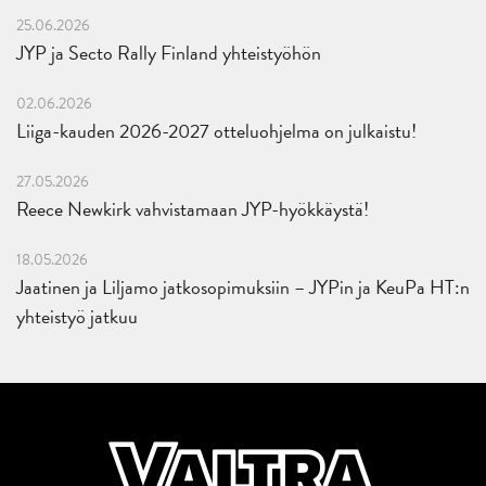
25.06.2026
JYP ja Secto Rally Finland yhteistyöhön
02.06.2026
Liiga-kauden 2026-2027 otteluohjelma on julkaistu!
27.05.2026
Reece Newkirk vahvistamaan JYP-hyökkäystä!
18.05.2026
Jaatinen ja Liljamo jatkosopimuksiin – JYPin ja KeuPa HT:n
yhteistyö jatkuu