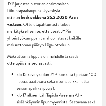
JYP järjestää historian ensimmäisen
Liikuntapääkaupunki Jyväskylä -
ottelun
keskiviikkona 26.2.2020 Ässiä
Ottelutapahtumasta tekee
vastaan.
merkityksellisen se, että useat JYPin
yhteistyökumppanit mahdollistavat kaikille
maksuttoman pääsyn Liiga-otteluun.
Maksuttomia lippuja on mahdollista saada
ottelupäivänä seuraavasti:
klo 15 kävelykadun JYP-kioskilta (jaetaan 100
lippua. Saatavana sekä istumapaikka -että
seisomapaikkalippuja).
klo 17 alkaen LähiTapiola Areenan A1 -
sisäänkäynnin lipunmyynnistä. Saatavana sekä