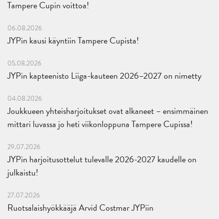
Tampere Cupin voittoa!
06.08.2026
JYPin kausi käyntiin Tampere Cupista!
05.08.2026
JYPin kapteenisto Liiga-kauteen 2026–2027 on nimetty
04.08.2026
Joukkueen yhteisharjoitukset ovat alkaneet – ensimmäinen
mittari luvassa jo heti viikonloppuna Tampere Cupissa!
29.07.2026
JYPin harjoitusottelut tulevalle 2026-2027 kaudelle on
julkaistu!
27.07.2026
Ruotsalaishyökkääjä Arvid Costmar JYPiin