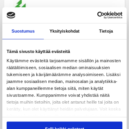
Suostumus
Yksityiskohdat
Tietoja
Tämä sivusto käyttää evästeitä
Käytämme evästeitä tarjoamamme sisällön ja mainosten
räätälöimiseen, sosiaalisen median ominaisuuksien
tukemiseen ja kävijämäärämme analysoimiseen. Lisäksi
jaamme sosiaalisen median, mainosalan ja analytiikka-
alan kumppaneillemme tietoja siitä, miten käytät
sivustoamme. Kumppanimme voivat yhdistää näitä
tietoja muihin tietoihin, joita olet antanut heille tai joita on
kerätty, kun olet käyttänyt heidän palvelujaan. Voit koska
tahansa kumota tai muuttaa suostumustasi evästeiden
käytöstä
Evästeet-sivultamme
.
Salli kaikki evästeet