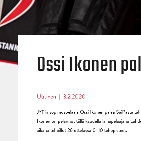
Ossi Ikonen pal
Uutinen
|
3.2.2020
JYPin sopimuspelaaja Ossi Ikonen palaa SaiPasta tak
Ikonen on pelannut tällä kaudella lainapelaajana Lahd
aikana tehoillut 28 ottelussa 0+10 tehopisteet.