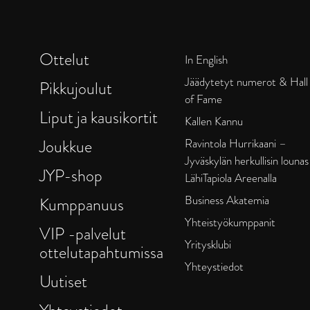
Ottelut
In English
Jäädytetyt numerot & Hall
Pikkujoulut
of Fame
Liput ja kausikortit
Kallen Kannu
Joukkue
Ravintola Hurrikaani –
Jyväskylän herkullisin lounas
JYP-shop
LähiTapiola Areenalla
Business Akatemia
Kumppanuus
Yhteistyökumppanit
VIP -palvelut
Yritysklubi
ottelutapahtumissa
Yhteystiedot
Uutiset