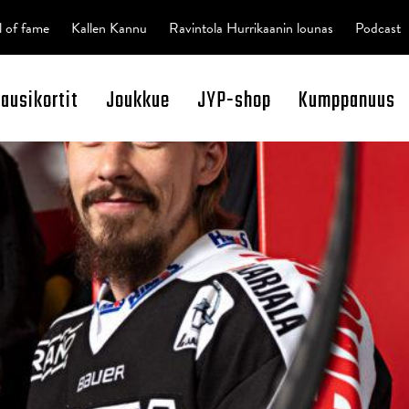
l of fame
Kallen Kannu
Ravintola Hurrikaanin lounas
Podcast
kausikortit
Joukkue
JYP-shop
Kumppanuus