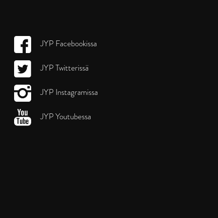
JYP Facebookissa
JYP Twitterissä
JYP Instagramissa
JYP Youtubessa