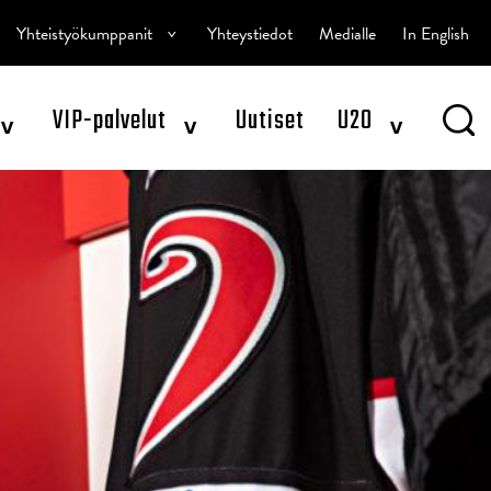
^
Yhteistyökumppanit
Yhteystiedot
Medialle
In English
^
^
^
VIP-palvelut
Uutiset
U20