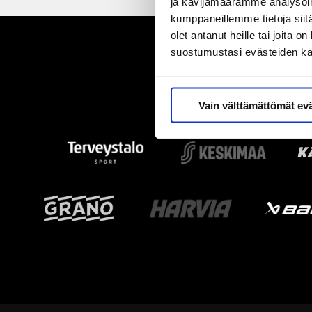
ja kävijämäärämme analysoim
kumppaneillemme tietoja siitä
olet antanut heille tai joita 
suostumustasi evästeiden k
Vain välttämättömät ev