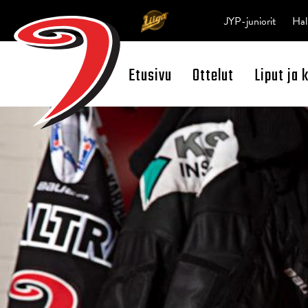
JYP-juniorit
Hal
Etusivu
Ottelut
Liput ja 
Open Search