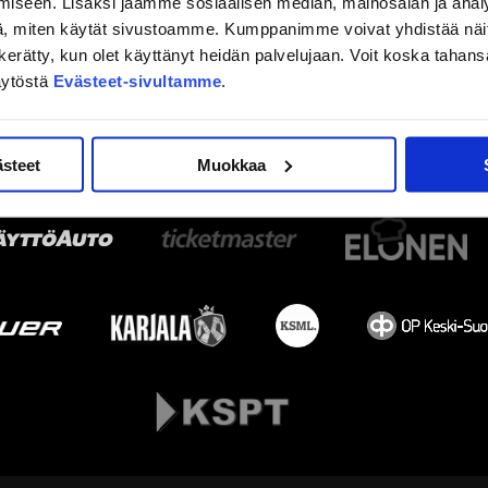
iseen. Lisäksi jaamme sosiaalisen median, mainosalan ja analy
, miten käytät sivustoamme. Kumppanimme voivat yhdistää näitä t
on kerätty, kun olet käyttänyt heidän palvelujaan. Voit koska taha
äytöstä
Evästeet-sivultamme
.
ästeet
Muokkaa