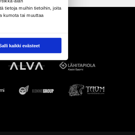
tiikka-alan
ietoja muihin tietoihin, joita
nsa kumota tai muuttaa
Salli kaikki evästeet