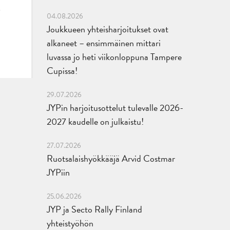
04.08.2026
Joukkueen yhteisharjoitukset ovat
alkaneet – ensimmäinen mittari
luvassa jo heti viikonloppuna Tampere
Cupissa!
29.07.2026
JYPin harjoitusottelut tulevalle 2026-
2027 kaudelle on julkaistu!
27.07.2026
Ruotsalaishyökkääjä Arvid Costmar
JYPiin
25.06.2026
JYP ja Secto Rally Finland
yhteistyöhön