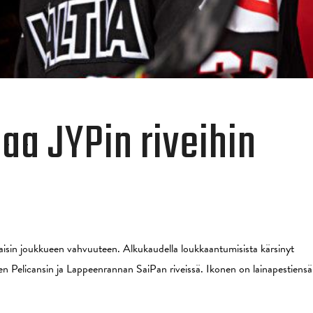
aa JYPin riveihin
aisin joukkueen vahvuuteen. Alkukaudella loukkaantumisista kärsinyt
en Pelicansin ja Lappeenrannan SaiPan riveissä. Ikonen on lainapestiensä