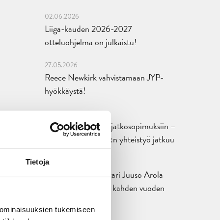
02.06.2026
Liiga-kauden 2026-2027
otteluohjelma on julkaistu!
27.05.2026
Reece Newkirk vahvistamaan JYP-
hyökkäystä!
18.05.2026
Jaatinen ja Liljamo jatkosopimuksiin –
JYPin ja KeuPa HT:n yhteistyö jatkuu
14.05.2026
Tietoja
Tuore Sveitsin mestari Juuso Arola
JYP-puolustukseen kahden vuoden
sopimuksella
 ominaisuuksien tukemiseen