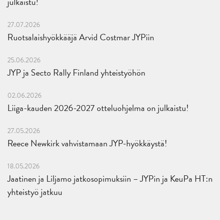
julkaistu!
27.07.2026
Ruotsalaishyökkääjä Arvid Costmar JYPiin
25.06.2026
JYP ja Secto Rally Finland yhteistyöhön
02.06.2026
Liiga-kauden 2026-2027 otteluohjelma on julkaistu!
27.05.2026
Reece Newkirk vahvistamaan JYP-hyökkäystä!
18.05.2026
Jaatinen ja Liljamo jatkosopimuksiin – JYPin ja KeuPa HT:n
yhteistyö jatkuu