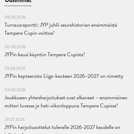
08.08.2026
Turnausraportti: JYP juhlii seurahistorian ensimmäistä
Tampere Cupin voittoa!
06.08.2026
JYPin kausi käyntiin Tampere Cupista!
05.08.2026
JYPin kapteenisto Liiga-kauteen 2026–2027 on nimetty
04.08.2026
Joukkueen yhteisharjoitukset ovat alkaneet – ensimmäinen
mittari luvassa jo heti viikonloppuna Tampere Cupissa!
29.07.2026
JYPin harjoitusottelut tulevalle 2026-2027 kaudelle on