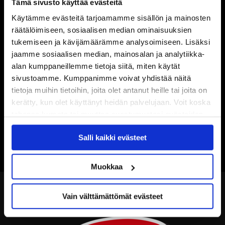
Tämä sivusto käyttää evästeitä
Käytämme evästeitä tarjoamamme sisällön ja mainosten
räätälöimiseen, sosiaalisen median ominaisuuksien
tukemiseen ja kävijämäärämme analysoimiseen. Lisäksi
jaamme sosiaalisen median, mainosalan ja analytiikka-
alan kumppaneillemme tietoja siitä, miten käytät
sivustoamme. Kumppanimme voivat yhdistää näitä
tietoja muihin tietoihin, joita olet antanut heille tai joita on
kerätty, kun olet käyttänyt heidän palvelujaan. Voit koska
tahansa kumota tai muuttaa suostumustasi evästeiden
käytöstä
Evästeet-sivultamme
.
Salli kaikki evästeet
Muokkaa
Vain välttämättömät evästeet