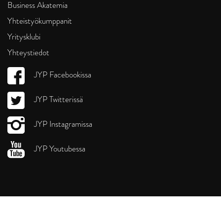
Business Akatemia
Yhteistyökumppanit
Yritysklubi
Yhteystiedot
JYP Facebookissa
JYP Twitterissä
JYP Instagramissa
JYP Youtubessa