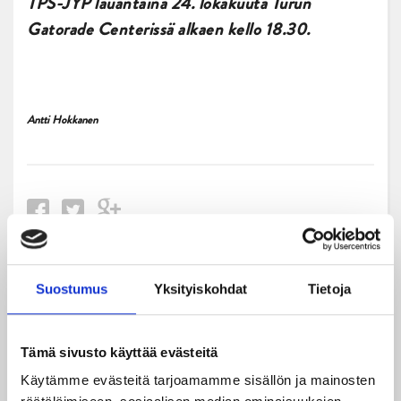
TPS-JYP lauantaina 24. lokakuuta Turun
Gatorade Centerissä alkaen kello 18.30.
Antti Hokkanen
Uusimmat
Suostumus
Yksityiskohdat
Tietoja
06.08.2026
Tämä sivusto käyttää evästeitä
JYPin kausi käyntiin Tampere Cupista!
Käytämme evästeitä tarjoamamme sisällön ja mainosten