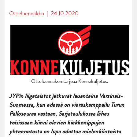
Otteluennakko
|
24.10.2020
Otteluennakon tarjoaa Konnekuljetus.
JYPin liigataistot jatkuvat lauantaina Varsinais-
Suomessa, kun edessä on vieraskamppailu Turun
Palloseuraa vastaan. Sarjataulukossa lähes
toisissaan kiinni olevien kiekkonippujen
yhteenotosta on lupa odottaa mielenkiintoista