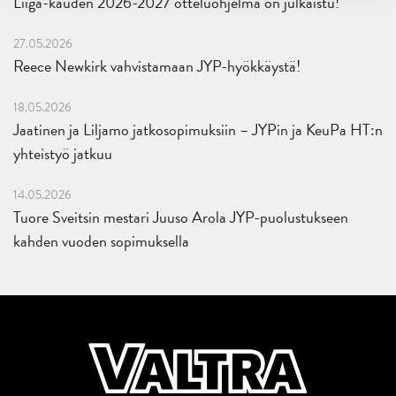
Liiga-kauden 2026-2027 otteluohjelma on julkaistu!
27.05.2026
Reece Newkirk vahvistamaan JYP-hyökkäystä!
18.05.2026
Jaatinen ja Liljamo jatkosopimuksiin – JYPin ja KeuPa HT:n
yhteistyö jatkuu
14.05.2026
Tuore Sveitsin mestari Juuso Arola JYP-puolustukseen
kahden vuoden sopimuksella