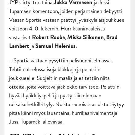
JYP siirtyi torstaina
ja Jussi
Jukka Varmasen
Tupamäen komentoon, joiden perjantainen debyytti
Vaasan Sportia vastaan päättyi jyväskyläläisjoukkuee
voittoon 4-0-lukemin. Hurrikaanimaaleista
vastasivat
,
,
Robert Rooba
Miska Siikonen
Brad
ja
.
Lambert
Samuel Helenius
– Sportia vastaan pysyttiin pelisuunnitelmassa.
Tehtiin ottelussa isoja blokkeja ja pelattiin
joukkueelle. Suojeltiin maalia ja esitettiin niitä
otteita, joita voittava jääkiekko tarvitsee. Pelattiin
hyvää hyökkäyspeliä ja pystyttiin olemaan
ratkaisuhetkillä tyly. Noista samoista asioista täytyy
pitää kiinni myös lauantaina, hurrikaanivalmentaja
Jussi Tupamäki alleviivaa.