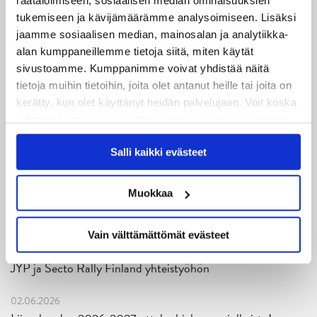
räätälöimiseen, sosiaalisen median ominaisuuksien
05.08.2026
tukemiseen ja kävijämäärämme analysoimiseen. Lisäksi
JYPin kapteenisto Liiga-kauteen 2026–2027 on nimetty
jaamme sosiaalisen median, mainosalan ja analytiikka-
alan kumppaneillemme tietoja siitä, miten käytät
04.08.2026
sivustoamme. Kumppanimme voivat yhdistää näitä
Joukkueen yhteisharjoitukset ovat alkaneet – ensimmäinen
tietoja muihin tietoihin, joita olet antanut heille tai joita on
mittari luvassa jo heti viikonloppuna Tampere Cupissa!
kerätty, kun olet käyttänyt heidän palvelujaan. Voit koska
tahansa kumota tai muuttaa suostumustasi evästeiden
29.07.2026
käytöstä
Evästeet-sivultamme
.
JYPin harjoitusottelut tulevalle 2026-2027 kaudelle on
Salli kaikki evästeet
julkaistu!
Muokkaa
27.07.2026
Ruotsalaishyökkääjä Arvid Costmar JYPiin
Vain välttämättömät evästeet
25.06.2026
JYP ja Secto Rally Finland yhteistyöhön
02.06.2026