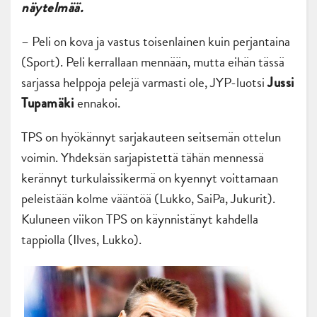
näytelmää.
– Peli on kova ja vastus toisenlainen kuin perjantaina
(Sport). Peli kerrallaan mennään, mutta eihän tässä
sarjassa helppoja pelejä varmasti ole, JYP-luotsi
Jussi
ennakoi.
Tupamäki
TPS on hyökännyt sarjakauteen seitsemän ottelun
voimin. Yhdeksän sarjapistettä tähän mennessä
kerännyt turkulaissikermä on kyennyt voittamaan
peleistään kolme vääntöä (Lukko, SaiPa, Jukurit).
Kuluneen viikon TPS on käynnistänyt kahdella
tappiolla (Ilves, Lukko).