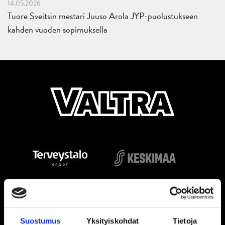
14.05.2026
Tuore Sveitsin mestari Juuso Arola JYP-puolustukseen
kahden vuoden sopimuksella
Suostumus
Yksityiskohdat
Tietoja