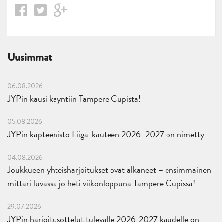
Uusimmat
06.08.2026
JYPin kausi käyntiin Tampere Cupista!
05.08.2026
JYPin kapteenisto Liiga-kauteen 2026–2027 on nimetty
04.08.2026
Joukkueen yhteisharjoitukset ovat alkaneet – ensimmäinen
mittari luvassa jo heti viikonloppuna Tampere Cupissa!
29.07.2026
JYPin harjoitusottelut tulevalle 2026-2027 kaudelle on