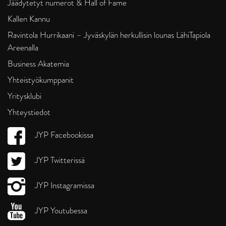
Jäädytetyt numerot & Hall of Fame
Kallen Kannu
Ravintola Hurrikaani – Jyväskylän herkullisin lounas LähiTapiola
Areenalla
Business Akatemia
Yhteistyökumppanit
Yritysklubi
Yhteystiedot
JYP Facebookissa
JYP Twitterissä
JYP Instagramissa
JYP Youtubessa