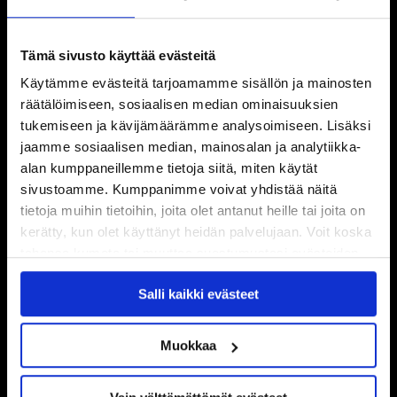
Tämä sivusto käyttää evästeitä
Käytämme evästeitä tarjoamamme sisällön ja mainosten
räätälöimiseen, sosiaalisen median ominaisuuksien
tukemiseen ja kävijämäärämme analysoimiseen. Lisäksi
jaamme sosiaalisen median, mainosalan ja analytiikka-
alan kumppaneillemme tietoja siitä, miten käytät
sivustoamme. Kumppanimme voivat yhdistää näitä
tietoja muihin tietoihin, joita olet antanut heille tai joita on
kerätty, kun olet käyttänyt heidän palvelujaan. Voit koska
tahansa kumota tai muuttaa suostumustasi evästeiden
käytöstä
Evästeet-sivultamme
.
Salli kaikki evästeet
Muokkaa