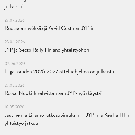
julkaistu!
27.07.2026
Ruotsalaishyökkääjä Arvid Costmar JYPiin
25.06.2026
JYP ja Secto Rally Finland yhteistyöhön
02.06.2026
Liiga-kauden 2026-2027 otteluohjelma on julkaistu!
27.05.2026
Reece Newkirk vahvistamaan JYP-hyökkäystä!
18.05.2026
Jaatinen ja Liljamo jatkosopimuksiin – JYPin ja KeuPa HT:n
yhteistyö jatkuu