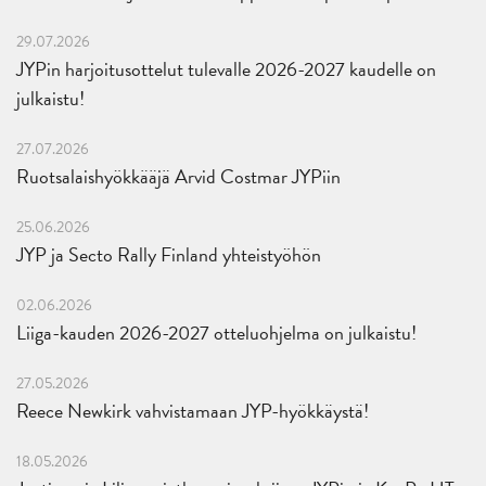
29.07.2026
JYPin harjoitusottelut tulevalle 2026-2027 kaudelle on
julkaistu!
27.07.2026
Ruotsalaishyökkääjä Arvid Costmar JYPiin
25.06.2026
JYP ja Secto Rally Finland yhteistyöhön
02.06.2026
Liiga-kauden 2026-2027 otteluohjelma on julkaistu!
27.05.2026
Reece Newkirk vahvistamaan JYP-hyökkäystä!
18.05.2026