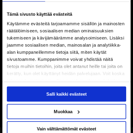
Tämä sivusto käyttää evästeitä
Käytämme evästeitä tarjoamamme sisällön ja mainosten
räätälöimiseen, sosiaalisen median ominaisuuksien
tukemiseen ja kävijämäärämme analysoimiseen. Lisäksi
jaamme sosiaalisen median, mainosalan ja analytiikka-
alan kumppaneillemme tietoja siitä, miten käytät
sivustoamme. Kumppanimme voivat yhdistää näitä
tietoja muihin tietoihin, joita olet antanut heille tai joita on
kerätty, kun olet käyttänyt heidän palvelujaan. Voit koska
tahansa kumota tai muuttaa suostumustasi evästeiden
käytöstä
Evästeet-sivultamme
.
Salli kaikki evästeet
Muokkaa
Vain välttämättömät evästeet