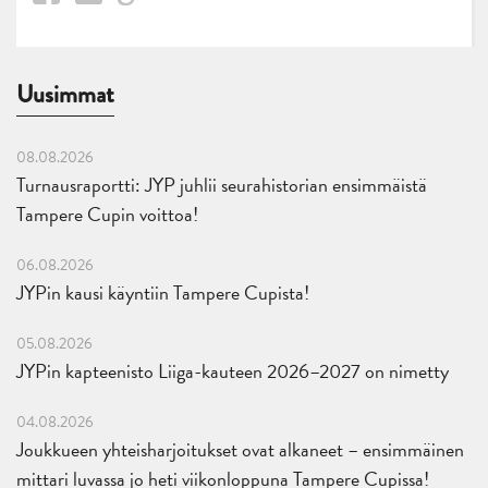
Uusimmat
08.08.2026
Turnausraportti: JYP juhlii seurahistorian ensimmäistä
Tampere Cupin voittoa!
06.08.2026
JYPin kausi käyntiin Tampere Cupista!
05.08.2026
JYPin kapteenisto Liiga-kauteen 2026–2027 on nimetty
04.08.2026
Joukkueen yhteisharjoitukset ovat alkaneet – ensimmäinen
mittari luvassa jo heti viikonloppuna Tampere Cupissa!