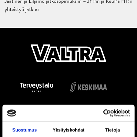
Jaatinen ja Liljamo jatkosopimuksiin – JYPin ja KeuPa HT:n
yhteistyö jatkuu
Suostumus
Yksityiskohdat
Tietoja