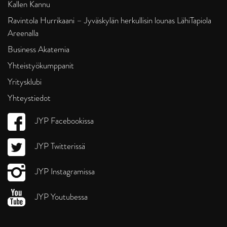
Kallen Kannu
Ravintola Hurrikaani – Jyväskylän herkullisin lounas LähiTapiola
Areenalla
Business Akatemia
Yhteistyökumppanit
Yritysklubi
Yhteystiedot
JYP Facebookissa
JYP Twitterissä
JYP Instagramissa
JYP Youtubessa