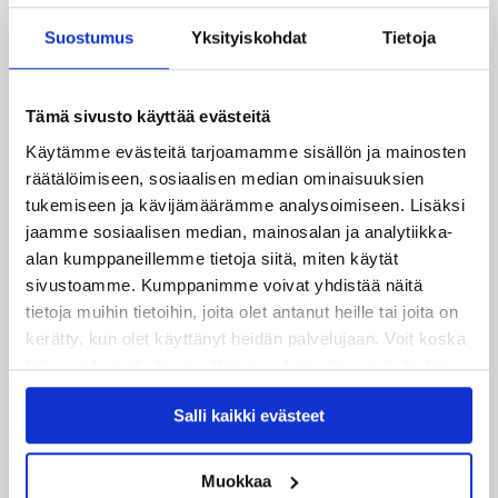
Suostumus
Yksityiskohdat
Tietoja
Tämä sivusto käyttää evästeitä
Käytämme evästeitä tarjoamamme sisällön ja mainosten
räätälöimiseen, sosiaalisen median ominaisuuksien
tukemiseen ja kävijämäärämme analysoimiseen. Lisäksi
Uusimmat
jaamme sosiaalisen median, mainosalan ja analytiikka-
alan kumppaneillemme tietoja siitä, miten käytät
sivustoamme. Kumppanimme voivat yhdistää näitä
06.08.2026
JYPin kausi käyntiin Tampere Cupista!
tietoja muihin tietoihin, joita olet antanut heille tai joita on
kerätty, kun olet käyttänyt heidän palvelujaan. Voit koska
tahansa kumota tai muuttaa suostumustasi evästeiden
05.08.2026
JYPin kapteenisto Liiga-kauteen 2026–2027 on nimetty
käytöstä
Evästeet-sivultamme
.
Salli kaikki evästeet
04.08.2026
Joukkueen yhteisharjoitukset ovat alkaneet – ensimmäinen
Muokkaa