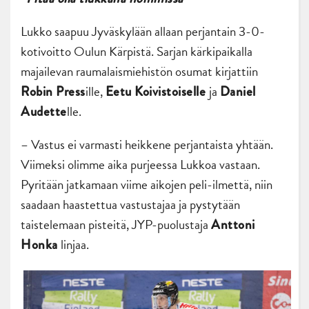
Lukko saapuu Jyväskylään allaan perjantain 3-0-
kotivoitto Oulun Kärpistä. Sarjan kärkipaikalla
majailevan raumalaismiehistön osumat kirjattiin
ille,
ja
Robin Press
Eetu Koivistoiselle
Daniel
lle.
Audette
– Vastus ei varmasti heikkene perjantaista yhtään.
Viimeksi olimme aika purjeessa Lukkoa vastaan.
Pyritään jatkamaan viime aikojen peli-ilmettä, niin
saadaan haastettua vastustajaa ja pystytään
taistelemaan pisteitä, JYP-puolustaja
Anttoni
linjaa.
Honka