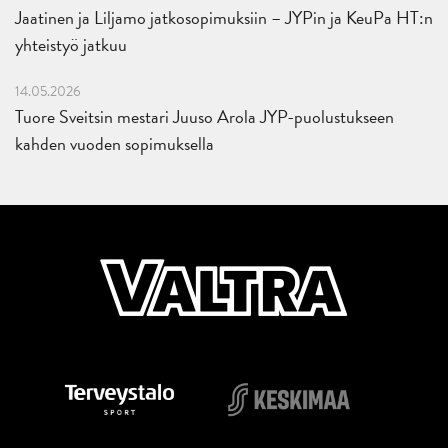
Jaatinen ja Liljamo jatkosopimuksiin – JYPin ja KeuPa HT:n
yhteistyö jatkuu
14.05.2026
Tuore Sveitsin mestari Juuso Arola JYP-puolustukseen
kahden vuoden sopimuksella