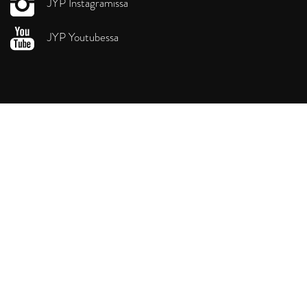
JYP Instagramissa
JYP Youtubessa