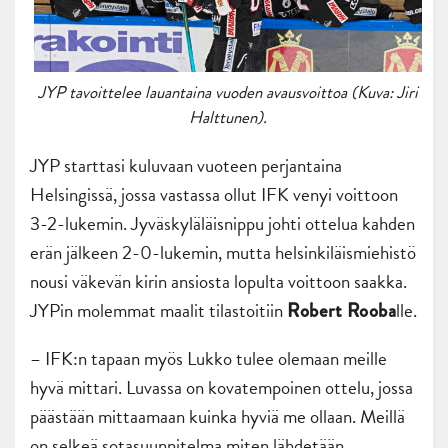
JYP tavoittelee lauantaina vuoden avausvoittoa (Kuva: Jiri
Halttunen).
JYP starttasi kuluvaan vuoteen perjantaina
Helsingissä, jossa vastassa ollut IFK venyi voittoon
3-2-lukemin. Jyväskyläläisnippu johti ottelua kahden
erän jälkeen 2-0-lukemin, mutta helsinkiläismiehistö
nousi väkevän kirin ansiosta lopulta voittoon saakka.
JYPin molemmat maalit tilastoitiin
lle.
Robert Rooba
– IFK:n tapaan myös Lukko tulee olemaan meille
hyvä mittari. Luvassa on kovatempoinen ottelu, jossa
päästään mittaamaan kuinka hyviä me ollaan. Meillä
on selkeä sotasuunnitelma miten lähdetään