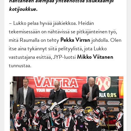
nähtäneen aiempaa yhteenottoa sisukkaampi
kotijoukkue.
– Lukko pelaa hyvää jääkiekkoa. Heidän
tekemisessään on nähtävissä se pitkäjänteinen työ,
mitä Raumalla on tehty
johdolla. Olen
Pekka Virran
itse aina tykännyt siitä pelityylistä, jota Lukko
vastustajana esittää, JYP-luotsi
Mikko Viitanen
tunnustaa.