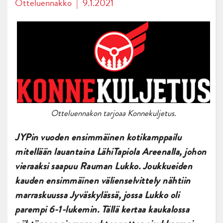
Otteluennakko
|
9.1.2021
Otteluennakon tarjoaa Konnekuljetus.
JYPin vuoden ensimmäinen kotikamppailu
mitellään lauantaina LähiTapiola Areenalla, johon
vieraaksi saapuu Rauman Lukko. Joukkueiden
kauden ensimmäinen välienselvittely nähtiin
marraskuussa Jyväskylässä, jossa Lukko oli
parempi 6-1-lukemin. Tällä kertaa kaukalossa