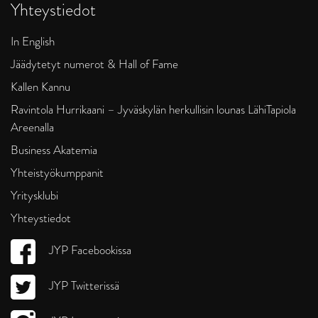
Yhteystiedot
In English
Jäädytetyt numerot & Hall of Fame
Kallen Kannu
Ravintola Hurrikaani – Jyväskylän herkullisin lounas LähiTapiola
Areenalla
Business Akatemia
Yhteistyökumppanit
Yritysklubi
Yhteystiedot
JYP Facebookissa
JYP Twitterissä