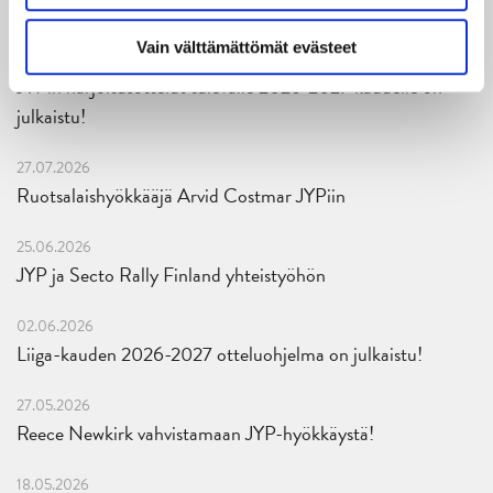
mittari luvassa jo heti viikonloppuna Tampere Cupissa!
Vain välttämättömät evästeet
29.07.2026
JYPin harjoitusottelut tulevalle 2026-2027 kaudelle on
julkaistu!
27.07.2026
Ruotsalaishyökkääjä Arvid Costmar JYPiin
25.06.2026
JYP ja Secto Rally Finland yhteistyöhön
02.06.2026
Liiga-kauden 2026-2027 otteluohjelma on julkaistu!
27.05.2026
Reece Newkirk vahvistamaan JYP-hyökkäystä!
18.05.2026