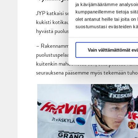
ja kävijämäärämme analysoim
JYP katkaisi seitsemän ottelun tappioputkens
kumppaneillemme tietoja siitä
olet antanut heille tai joita 
kukisti kotikaukalossa Mikkelin Jukurit 4-0-
suostumustasi evästeiden k
hyvästä puolustuspelistä, jollaista tarvitaan 
– Rakennamme nuoren joukkueen identiteetti
Vain välttämättömät ev
puolustuspelaamisen kautta. Pelaamisessamme
kuitenkin mahdollistaa sen, että päästää hal
seurauksena pääsemme myös tekemään tuhoa 