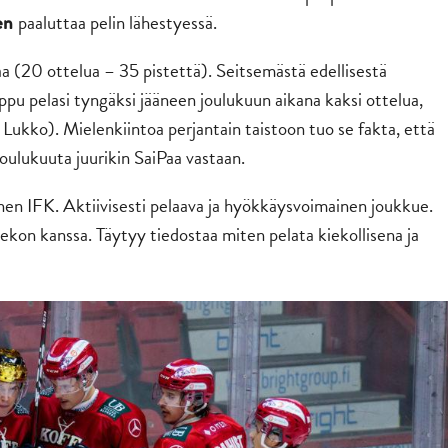
paaluttaa pelin lähestyessä.
en
jaa (20 ottelua – 35 pistettä). Seitsemästä edellisestä
nippu pelasi tyngäksi jääneen joulukuun aikana kaksi ottelua,
o Lukko). Mielenkiintoa perjantain taistoon tuo se fakta, että
joulukuuta juurikin SaiPaa vastaan.
nen IFK. Aktiivisesti pelaava ja hyökkäysvoimainen joukkue.
kiekon kanssa. Täytyy tiedostaa miten pelata kiekollisena ja