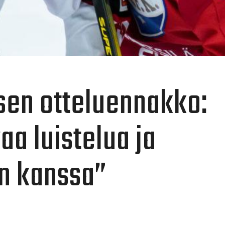
sen otteluennakko:
aa luistelua ja
on kanssa”