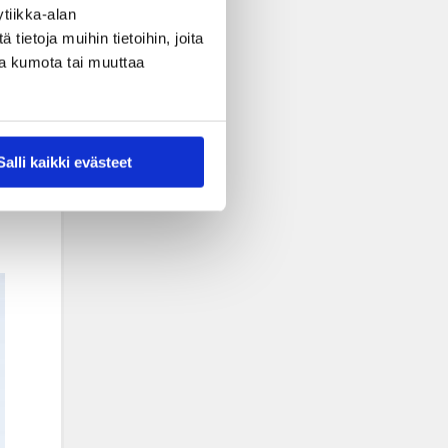
tiikka-alan
ietoja muihin tietoihin, joita
nsa kumota tai muuttaa
Salli kaikki evästeet