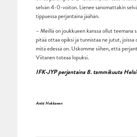
selvän 4-0-voiton. Lienee sanomattakin selvä
tippuessa perjantaina jäähän.
– Meillä on joukkueen kanssa ollut teemana s
pitää ottaa opiksi ja tunnistaa ne jutut, jois
mitä edessä on. Uskomme siihen, että perjan
Viitanen toteaa lopuksi.
IFK-JYP perjantaina 8. tammikuuta Helsing
Antti Hokkanen