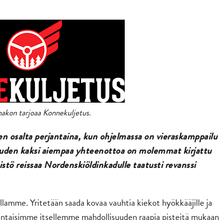
akon tarjoaa Konnekuljetus.
n osalta perjantaina, kun ohjelmassa on vieraskamppailu
auden kaksi aiempaa yhteenottoa on molemmat kirjattu
stö reissaa Nordenskiöldinkadulle taatusti revanssi
lamme. Yritetään saada kovaa vauhtia kiekot hyökkääjille ja
antaisimme itsellemme mahdollisuuden raapia pisteitä mukaan