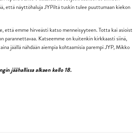
ä, että näyttöhaluja JYPiltä tuskin tulee puuttumaan kiekon
e, että emme hirveästi katso menneisyyteen. Totta kai asioist
sa on parannettavaa. Katseemme on kuitenkin kirkkaasti siinä,
taina jäällä nähdään aiempia kohtaamisia parempi JYP, Mikko
in jäähallissa alkaen kello 18.