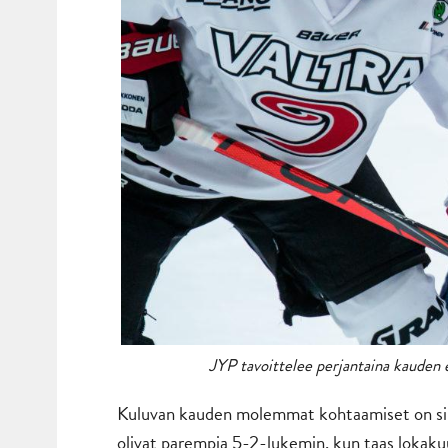
JYP tavoittelee perjantaina kauden e
Kuluvan kauden molemmat kohtaamiset on siis
olivat parempia 5-2-lukemin, kun taas lokaku