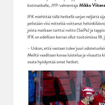
kotimatkalle, JYP-valmentaja
Mikko Viitan
IFK miehittää tällä hetkellä sarjan neljättä si
pelistään viisi mittelöä voittanut helsinkiläis
joista matkaan tarttui voitto (SaiPa) ja tappi
IFK on edellisen kerran ollut tositoimissa 18. 
– Uskon, että vastaan tulee juuri odotetunlai
Meiltä vaaditaan kovaa luistelua ja viisautta 
osata hyödyntää omat hetket.