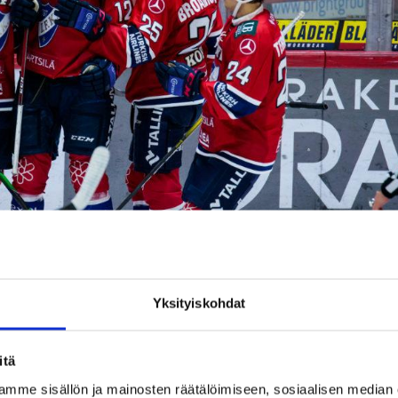
Yksityiskohdat
 kohtaamisessa selvästi parempi (Kuva: Juuso Pellava / Liiga).
itä
luilmettämme”
mme sisällön ja mainosten räätälöimiseen, sosiaalisen median