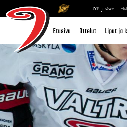
JYP-juniorit
Hal
Etusivu
Ottelut
Liput ja 
Open Search