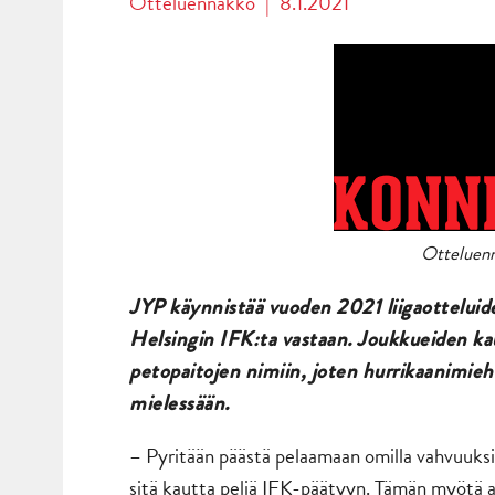
Otteluennakko
|
8.1.2021
Otteluenn
JYP käynnistää vuoden 2021 liigaotteluide
Helsingin IFK:ta vastaan. Joukkueiden k
petopaitojen nimiin, joten hurrikaanimiehi
mielessään.
– Pyritään päästä pelaamaan omilla vahvuuksil
sitä kautta peliä IFK-päätyyn. Tämän myötä 