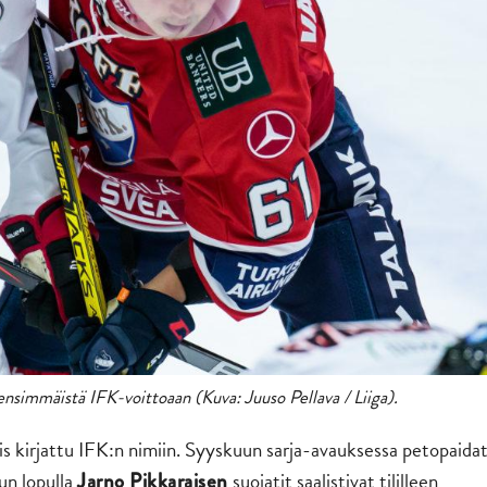
nsimmäistä IFK-voittoaan (Kuva: Juuso Pellava / Liiga).
 kirjattu IFK:n nimiin. Syyskuun sarja-avauksessa petopaida
un lopulla
suojatit saalistivat tililleen
Jarno Pikkaraisen