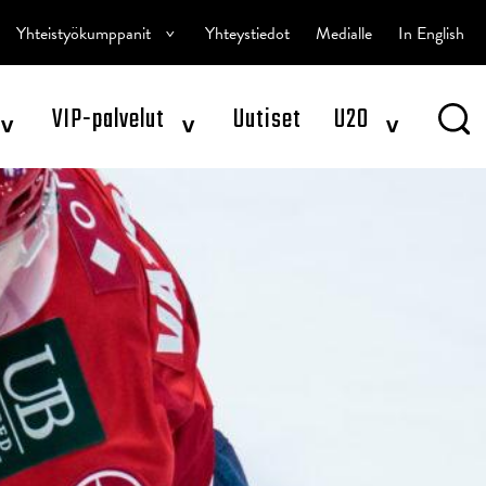
^
Yhteistyökumppanit
Yhteystiedot
Medialle
In English
^
^
^
VIP-palvelut
Uutiset
U20