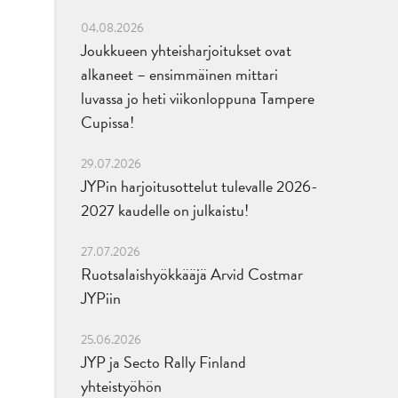
04.08.2026
Joukkueen yhteisharjoitukset ovat
alkaneet – ensimmäinen mittari
luvassa jo heti viikonloppuna Tampere
Cupissa!
29.07.2026
JYPin harjoitusottelut tulevalle 2026-
2027 kaudelle on julkaistu!
27.07.2026
Ruotsalaishyökkääjä Arvid Costmar
JYPiin
25.06.2026
JYP ja Secto Rally Finland
yhteistyöhön