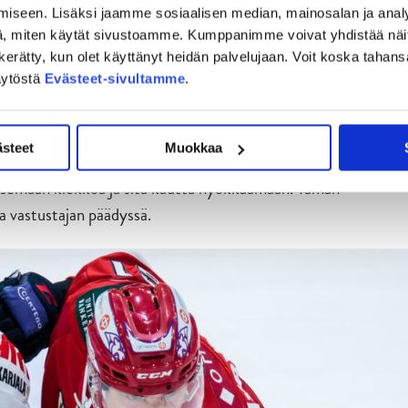
iseen. Lisäksi jaamme sosiaalisen median, mainosalan ja analy
a juuri ennen vuodenvaihdetta, kun jyväskyläläisjoukkue
, miten käytät sivustoamme. Kumppanimme voivat yhdistää näitä t
on kerätty, kun olet käyttänyt heidän palvelujaan. Voit koska taha
lukemin. Paluu voittokantaan oli seurausta ennen muuta
äytöstä
Evästeet-sivultamme
.
myös perjantai-iltana Nordenskiöldinkadun kirkkaissa valoissa.
ä ja pyrimme jatkuvasti kehittämään taisteluilmettämme
ästeet
Muokkaa
 on vielä paljon tekemistä. Tiukka puolustuspelaaminen
litsemaan kiekkoa ja sitä kautta hyökkäämään. Tämän
vastustajan päädyssä.