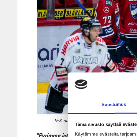
Suostumus
IFK oli joukkueiden edellisessä Helsingin
Tämä sivusto käyttää eväste
“Pyrimme jatkuvasti kehittämään taiste
Käytämme evästeitä tarjoama