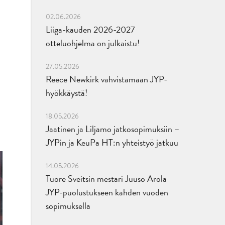
02.06.2026
Liiga-kauden 2026-2027
otteluohjelma on julkaistu!
27.05.2026
Reece Newkirk vahvistamaan JYP-
hyökkäystä!
18.05.2026
Jaatinen ja Liljamo jatkosopimuksiin –
JYPin ja KeuPa HT:n yhteistyö jatkuu
14.05.2026
Tuore Sveitsin mestari Juuso Arola
JYP-puolustukseen kahden vuoden
sopimuksella