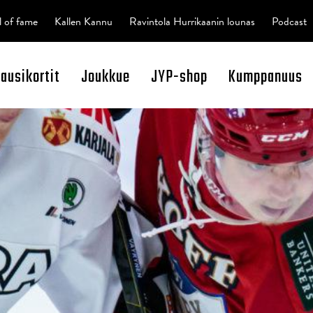
l of fame
Kallen Kannu
Ravintola Hurrikaanin lounas
Podcast
kausikortit
Joukkue
JYP-shop
Kumppanuus