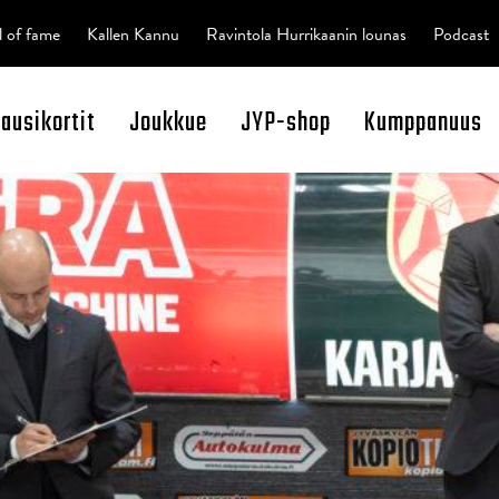
l of fame
Kallen Kannu
Ravintola Hurrikaanin lounas
Podcast
kausikortit
Joukkue
JYP-shop
Kumppanuus