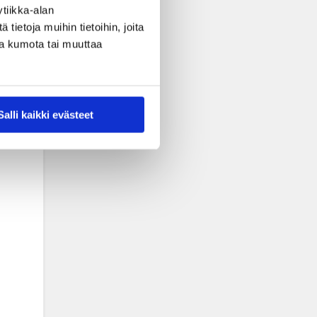
tiikka-alan
ietoja muihin tietoihin, joita
nsa kumota tai muuttaa
Salli kaikki evästeet