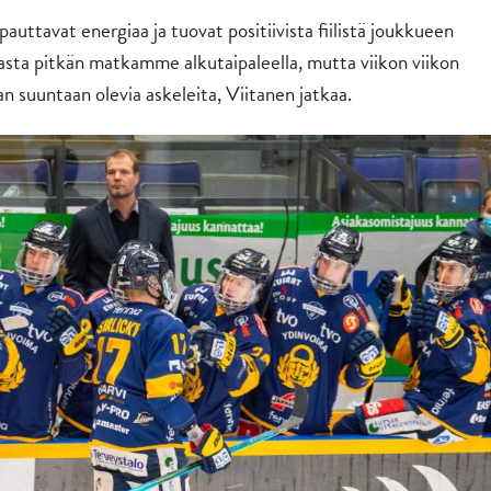
auttavat energiaa ja tuovat positiivista fiilistä joukkueen
sta pitkän matkamme alkutaipaleella, mutta viikon viikon
an suuntaan olevia askeleita, Viitanen jatkaa.