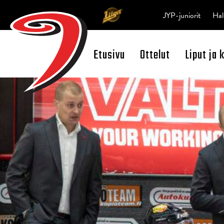
JYP-juniorit
Hal
Etusivu
Ottelut
Liput ja 
Open Search