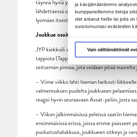
täynnä hyviä yksilöitä. Lukko pelaa koko jouk
ja kävijämäärämme analysoim
lähdettäessä on se, että meidän nuorta joukku
kumppaneillemme tietoja siitä
lyömään itsestämme likoon, Lukko-paidassa k
olet antanut heille tai joita 
suostumustasi evästeiden k
Joukkue osoitti taistelutahtoa ja sinnikky
JYP kiekkoili viime viikolla neljä koitosta, joi
Vain välttämättömät ev
tappiota (Tappara, KalPa). Yhdeksästä mahdollis
seitsemän pinnaa, jota voidaan pitää nuorelta
– Viime viikko lähti hieman heikosti liikkeelle
valmennuksen puolelta joukkueen pelaamisessa
reagoi hyvin seuraavaan Ässät-peliin, josta saa
– Viikon jälkimmäisissä peleissä saatiin hiema
ensimmäisissä erissä, joissa emme päässeet pe
puolustushalukkuus, joukkueen sitkeys ja var