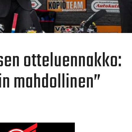
sen otteluennakko:
in mahdollinen”