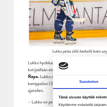
Lukko pelaa tällä hetkellä koko sar
Lukko hyökkää keskiviikon mittelöön allaan tii
kotijäällään etevämpi maalein 4-2. Raumalais
Lukko on pelannut kuluvalla kaudella 12
Repo.
Suostumus
kamppailun (3-4 KalPa). Siinäpä siis porkkana
ajatellen.
Tämä sivusto käyttää eväste
– Lukko on perinteisesti ollut vahva kotijouk
Käytämme evästeitä tarjoama