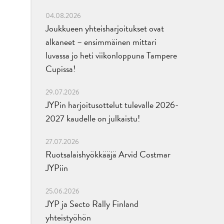
04.08.2026
Joukkueen yhteisharjoitukset ovat
alkaneet – ensimmäinen mittari
luvassa jo heti viikonloppuna Tampere
Cupissa!
29.07.2026
JYPin harjoitusottelut tulevalle 2026-
2027 kaudelle on julkaistu!
27.07.2026
Ruotsalaishyökkääjä Arvid Costmar
JYPiin
25.06.2026
JYP ja Secto Rally Finland
yhteistyöhön