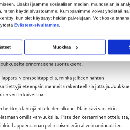
kueena hyvää ja tiivistä viisikkopeliä. Odotusarvo otteluun
iseen. Lisäksi jaamme sosiaalisen median, mainosalan ja analy
etta mitataan erityisesti siinä, kuinka paljon pystymme
, miten käytät sivustoamme. Kumppanimme voivat yhdistää näitä t
ausilla 2006-2009 kiekkoillut Mikko Viitanen painottaa.
on kerätty, kun olet käyttänyt heidän palvelujaan. Voit koska taha
äytöstä
Evästeet-sivultamme
.
yttä
sta matkaan tarttui kaksi voittoa (SaiPa, Ässät) ja kaksi
ästeet
Muokkaa
esta pisteestä jyväskyläläissikermä saalisti tililleen
 joukkueelta erinomaisena suorituksena.
 Tappara-vieraspelitappiolla, minkä jälkeen nähtiin
 tiettyjä eteenpäin menneitä rakenteellisia juttuja. Joukkue
tiin voitto kaivettua.
n heikkoja lähtöjä otteluiden alkuun. Näin kävi varsinkin
laamaan omilla vahvuuksilla. Pisteiden kerääminen otteluista,
sinkin Lappeenrannan pelin toisen erän alivoimaminuuttien