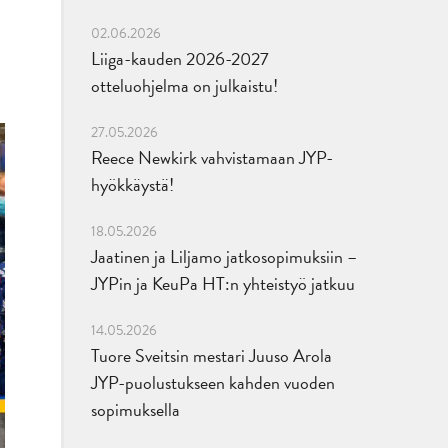
02.06.2026
Liiga-kauden 2026-2027
otteluohjelma on julkaistu!
27.05.2026
Reece Newkirk vahvistamaan JYP-
hyökkäystä!
18.05.2026
Jaatinen ja Liljamo jatkosopimuksiin –
JYPin ja KeuPa HT:n yhteistyö jatkuu
14.05.2026
Tuore Sveitsin mestari Juuso Arola
JYP-puolustukseen kahden vuoden
sopimuksella