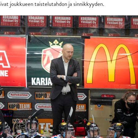
ttivat joukkueen taistelutahdon ja sinnikkyyden.