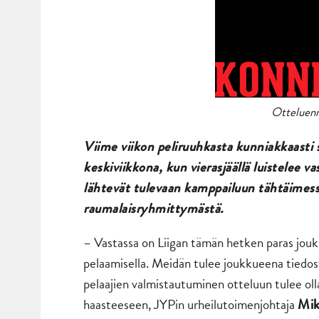
Otteluenn
Viime viikon peliruuhkasta kunniakkaasti 
keskiviikkona, kun vierasjäällä luistelee 
lähtevät tulevaan kamppailuun tähtäime
raumalaisryhmittymästä.
– Vastassa on Liigan tämän hetken paras jouk
pelaamisella. Meidän tulee joukkueena tiedos
pelaajien valmistautuminen otteluun tulee ol
haasteeseen, JYPin urheilutoimenjohtaja
Mik