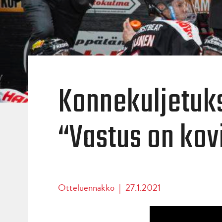
Konnekuljetuk
“Vastus on kov
Otteluennakko
|
27.1.2021