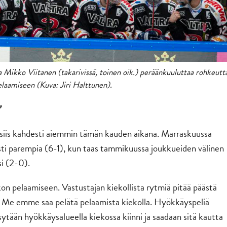
Mikko Viitanen (takarivissä, toinen oik.) peräänkuuluttaa rohkeutt
elaamiseen (Kuva: Jiri Halttunen).
 siis kahdesti aiemmin tämän kauden aikana. Marraskuussa
ästi parempia (6-1), kun taas tammikuussa joukkueiden välinen
si (2-0).
on pelaamiseen. Vastustajan kiekollista rytmiä pitää päästä
ja. Me emme saa pelätä pelaamista kiekolla. Hyökkäyspeliä
ysytään hyökkäysalueella kiekossa kiinni ja saadaan sitä kautta