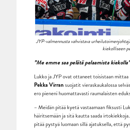
JYP-valmennusta vahvistava urheilutoimenjohtaja 
kiekolliseen p
”Me emme saa pelätä pelaamista kiekolla”
Lukko ja JYP ovat ottaneet toisistaan mittaa
suojatit vieraskaukalossa selv
Pekka Virran
ero pieneni huomattavasti raumalaisten eduk
– Meidän pitää kyetä vastaamaan fiksusti Luk
häiritsemään ja sitä kautta saada irtokiekko
pitää pystyä luomaan sillä ajatuksella, että p