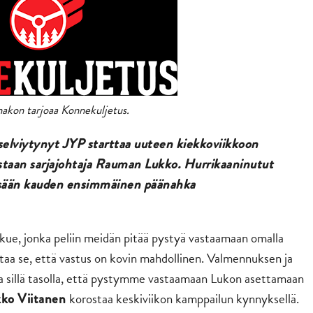
akon tarjoaa Konnekuljetus.
selviytynyt JYP starttaa uuteen kiekkoviikkoon
vastaan sarjajohtaja Rauman Lukko. Hurrikaaninutut
ssään kauden ensimmäinen päänahka
kue, jonka peliin meidän pitää pystyä vastaamaan omalla
taa se, että vastus on kovin mahdollinen. Valmennuksen ja
la sillä tasolla, että pystymme vastaamaan Lukon asettamaan
korostaa keskiviikon kamppailun kynnyksellä.
ko Viitanen