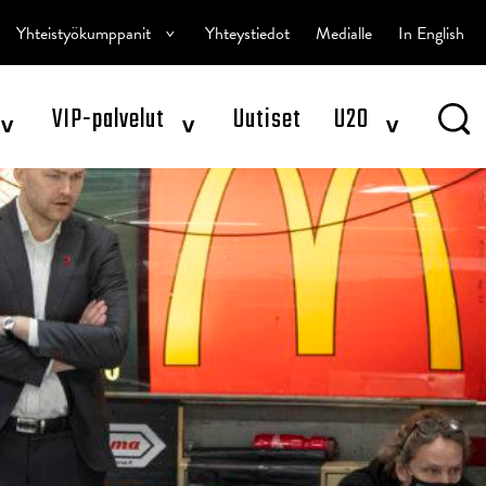
^
Yhteistyökumppanit
Yhteystiedot
Medialle
In English
^
^
^
VIP-palvelut
Uutiset
U20