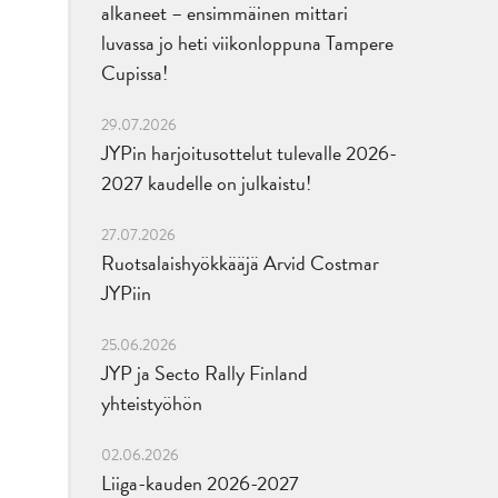
alkaneet – ensimmäinen mittari
luvassa jo heti viikonloppuna Tampere
Cupissa!
29.07.2026
JYPin harjoitusottelut tulevalle 2026-
2027 kaudelle on julkaistu!
27.07.2026
Ruotsalaishyökkääjä Arvid Costmar
JYPiin
25.06.2026
JYP ja Secto Rally Finland
yhteistyöhön
02.06.2026
Liiga-kauden 2026-2027