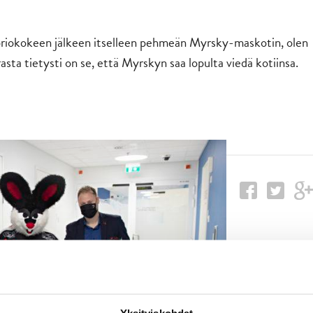
toriokokeen jälkeen itselleen pehmeän Myrsky-maskotin, olen
sta tietysti on se, että Myrskyn saa lopulta viedä kotiinsa.
!
Yksityiskohdat