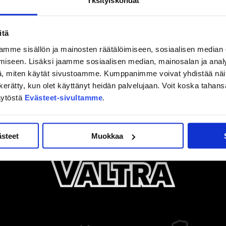
itä
mme sisällön ja mainosten räätälöimiseen, sosiaalisen median
iseen. Lisäksi jaamme sosiaalisen median, mainosalan ja analy
, miten käytät sivustoamme. Kumppanimme voivat yhdistää näitä t
on kerätty, kun olet käyttänyt heidän palvelujaan. Voit koska taha
äytöstä
Evästeet-sivultamme
.
ästeet
Muokkaa