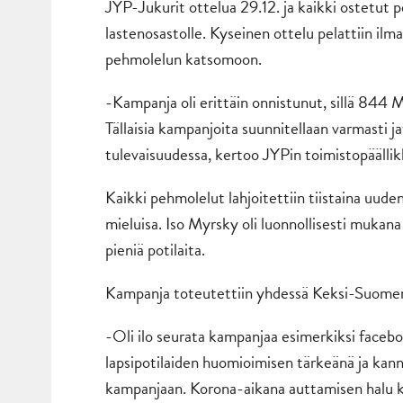
JYP-Jukurit ottelua 29.12. ja kaikki ostetut 
lastenosastolle. Kyseinen ottelu pelattiin ilm
pehmolelun katsomoon.
-Kampanja oli erittäin onnistunut, sillä 84
Tällaisia kampanjoita suunnitellaan varmasti j
tulevaisuudessa, kertoo JYPin toimistopäälli
Kaikki pehmolelut lahjoitettiin tiistaina uuden
mieluisa. Iso Myrsky oli luonnollisesti mukan
pieniä potilaita.
Kampanja toteutettiin yhdessä Keksi-Suomen 
-Oli ilo seurata kampanjaa esimerkiksi facebo
lapsipotilaiden huomioimisen tärkeänä ja kan
kampanjaan. Korona-aikana auttamisen halu k