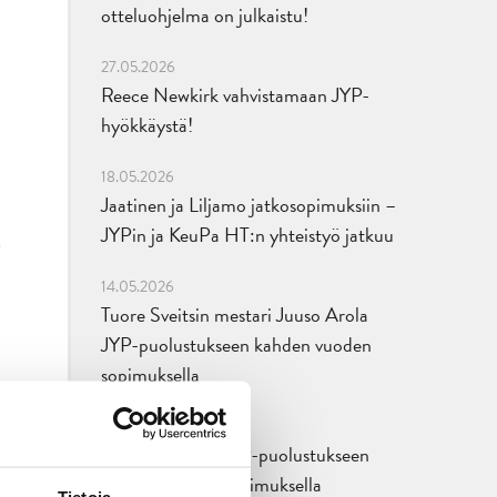
otteluohjelma on julkaistu!
27.05.2026
Reece Newkirk vahvistamaan JYP-
hyökkäystä!
18.05.2026
Jaatinen ja Liljamo jatkosopimuksiin –
JYPin ja KeuPa HT:n yhteistyö jatkuu
14.05.2026
Tuore Sveitsin mestari Juuso Arola
JYP-puolustukseen kahden vuoden
sopimuksella
12.05.2026
Veeti Väisänen JYP-puolustukseen
kahden vuoden sopimuksella
Tietoja