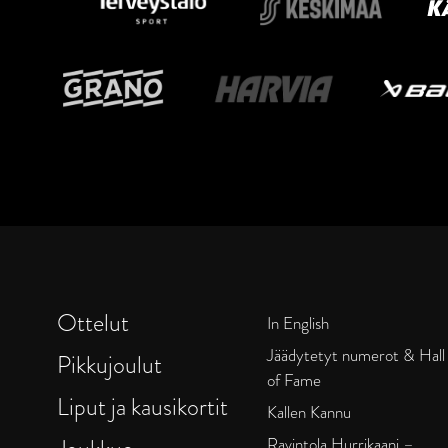
Ottelut
In English
Jäädytetyt numerot & Hall
Pikkujoulut
of Fame
Liput ja kausikortit
Kallen Kannu
Ravintola Hurrikaani –