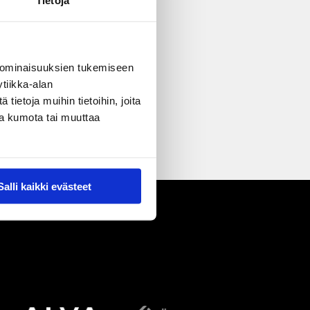
 ominaisuuksien tukemiseen
tiikka-alan
ietoja muihin tietoihin, joita
nsa kumota tai muuttaa
Salli kaikki evästeet