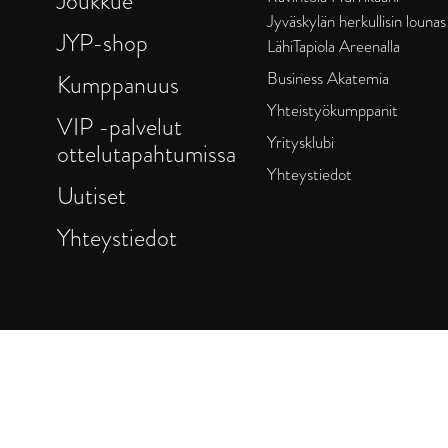
Joukkue
Jyväskylän herkullisin lounas
JYP-shop
LähiTapiola Areenalla
Business Akatemia
Kumppanuus
Yhteistyökumppanit
VIP -palvelut
Yritysklubi
ottelutapahtumissa
Yhteystiedot
Uutiset
Yhteystiedot