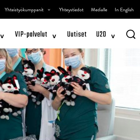
^
Yhteistyökumppanit
Yhteystiedot
Medialle
In English
^
^
^
VIP-palvelut
Uutiset
U20