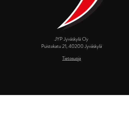
JYP Jyväskylä Oy
Puistokatu 21, 40200 Jyväskylä
Tietosuoja