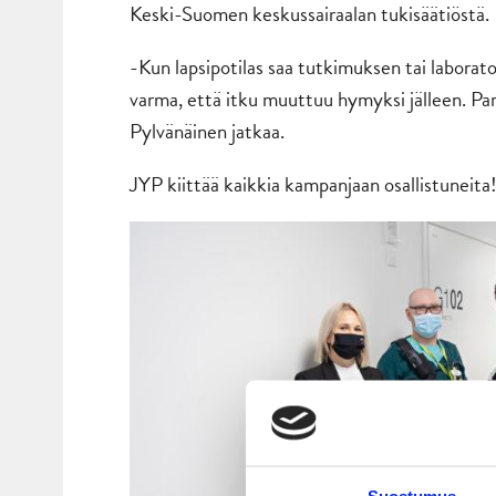
Keski-Suomen keskussairaalan tukisäätiöstä.
-Kun lapsipotilas saa tutkimuksen tai labora
varma, että itku muuttuu hymyksi jälleen. Para
Pylvänäinen jatkaa.
JYP kiittää kaikkia kampanjaan osallistuneita
Suostumus