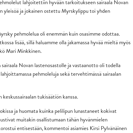
pehmolelut lahjoitettiin hyvään tarkoitukseen sairaala Novan
an yleisöä ja jokainen ostettu Myrskylippu toi yhden
4 Myrsky pehmolelua oli enemmän kuin osasimme odottaa.
atkossa lisää, sillä haluamme olla jakamassa hyvää mieltä myös
kkö Mari Minkkinen.
 sairaala Novan lastenosastolle ja vastaanotto oli todella
a lahjoittamassa pehmoleluja sekä tervehtimässä sairaalan
keskussairaalan tukisäätiön kanssa.
okissa ja huomata kuinka pelilipun lunastaneet kokivat
nustivat muitakin osallistumaan tähän hyvänmielen
orostui entisestään, kommentoi asiamies Kirsi Pylvänäinen