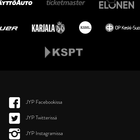
JYP Facebookissa
JYP Twitterissä
JYP Instagramissa