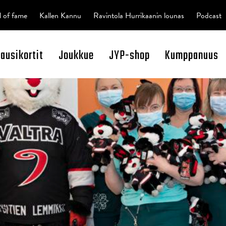
l of fame
Kallen Kannu
Ravintola Hurrikaanin lounas
Podcast
kausikortit
Joukkue
JYP-shop
Kumppanuus