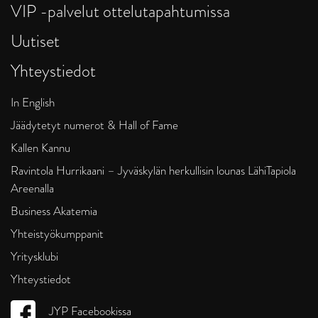
VIP -palvelut ottelutapahtumissa
Uutiset
Yhteystiedot
In English
Jäädytetyt numerot & Hall of Fame
Kallen Kannu
Ravintola Hurrikaani – Jyväskylän herkullisin lounas LähiTapiola
Areenalla
Business Akatemia
Yhteistyökumppanit
Yritysklubi
Yhteystiedot
JYP Facebookissa