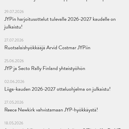
29.07.2026
JYPin harjoitusottelut tulevalle 2026-2027 kaudelle on
julkaistu!
27.07.2026
Ruotsalaishyökkääjä Arvid Costmar JYPiin
25.06.2026
JYP ja Secto Rally Finland yhteistyöhön
02.06.2026
Liiga-kauden 2026-2027 otteluohjelma on julkaistu!
27.05.2026
Reece Newkirk vahvistamaan JYP-hyökkäystä!
18.05.2026