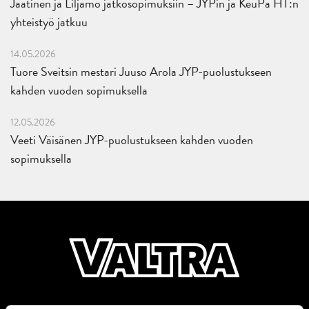
Jaatinen ja Liljamo jatkosopimuksiin – JYPin ja KeuPa HT:n
yhteistyö jatkuu
14.05.2026
Tuore Sveitsin mestari Juuso Arola JYP-puolustukseen
kahden vuoden sopimuksella
12.05.2026
Veeti Väisänen JYP-puolustukseen kahden vuoden
sopimuksella