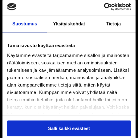
Suostumus
Yksityiskohdat
Tietoja
Tämä sivusto käyttää evästeitä
Käytämme evästeitä tarjoamamme sisällön ja mainosten
räätälöimiseen, sosiaalisen median ominaisuuksien
tukemiseen ja kävijämäärämme analysoimiseen. Lisäksi
jaamme sosiaalisen median, mainosalan ja analytiikka-
alan kumppaneillemme tietoja siitä, miten käytät
sivustoamme. Kumppanimme voivat yhdistää näitä
tietoja muihin tietoihin, joita olet antanut heille tai joita on
kerätty, kun olet käyttänyt heidän palvelujaan. Voit koska
tahansa kumota tai muuttaa suostumustasi evästeiden
käytöstä
Evästeet-sivultamme
.
Salli kaikki evästeet