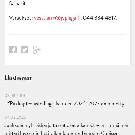
Salaatit
Varaukset:
vesa.farm@jypliiga.fi
, 044 334 4817.
Uusimmat
05.08.2026
JYPin kapteenisto Liiga-kauteen 2026–2027 on nimetty
04.08.2026
Joukkueen yhteisharjoitukset ovat alkaneet – ensimmäinen
mittari luvassa jo heti viikonloppuna Tampere Cupissa!