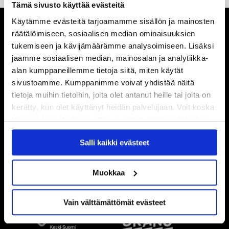
Tämä sivusto käyttää evästeitä
Käytämme evästeitä tarjoamamme sisällön ja mainosten
räätälöimiseen, sosiaalisen median ominaisuuksien
tukemiseen ja kävijämäärämme analysoimiseen. Lisäksi
jaamme sosiaalisen median, mainosalan ja analytiikka-
alan kumppaneillemme tietoja siitä, miten käytät
sivustoamme. Kumppanimme voivat yhdistää näitä
tietoja muihin tietoihin, joita olet antanut heille tai joita on
kerätty, kun olet käyttänyt heidän palvelujaan. Voit koska
tahansa kumota tai muuttaa suostumustasi evästeiden
käytöstä
Evästeet-sivultamme
.
Salli kaikki evästeet
Muokkaa
Vain välttämättömät evästeet