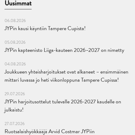
Uusimmat
06.08.2026
JYPin kausi käyntiin Tampere Cupista!
05.08.2026
JYPin kapteenisto Liiga-kauteen 2026–2027 on nimetty
04.08.2026
Joukkueen yhteisharjoitukset ovat alkaneet – ensimmäinen
mittari luvassa jo heti viikonloppuna Tampere Cupissa!
29.07.2026
JYPin harjoitusottelut tulevalle 2026-2027 kaudelle on
julkaistu!
27.07.2026
Ruotsalaishyökkääjä Arvid Costmar JYPiin