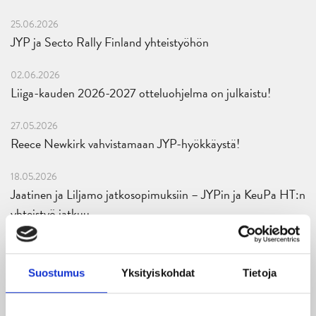
25.06.2026
JYP ja Secto Rally Finland yhteistyöhön
02.06.2026
Liiga-kauden 2026-2027 otteluohjelma on julkaistu!
27.05.2026
Reece Newkirk vahvistamaan JYP-hyökkäystä!
18.05.2026
Jaatinen ja Liljamo jatkosopimuksiin – JYPin ja KeuPa HT:n
yhteistyö jatkuu
14.05.2026
Tuore Sveitsin mestari Juuso Arola JYP-puolustukseen
Suostumus
Yksityiskohdat
Tietoja
kahden vuoden sopimuksella