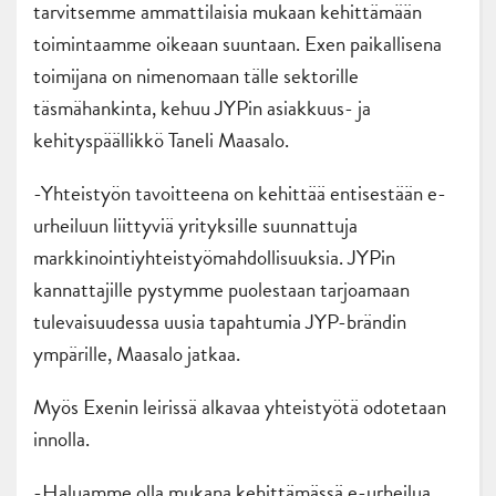
tarvitsemme ammattilaisia mukaan kehittämään
toimintaamme oikeaan suuntaan. Exen paikallisena
toimijana on nimenomaan tälle sektorille
täsmähankinta, kehuu JYPin asiakkuus- ja
kehityspäällikkö Taneli Maasalo.
-Yhteistyön tavoitteena on kehittää entisestään e-
urheiluun liittyviä yrityksille suunnattuja
markkinointiyhteistyömahdollisuuksia. JYPin
kannattajille pystymme puolestaan tarjoamaan
tulevaisuudessa uusia tapahtumia JYP-brändin
ympärille, Maasalo jatkaa.
Myös Exenin leirissä alkavaa yhteistyötä odotetaan
innolla.
-Haluamme olla mukana kehittämässä e-urheilua