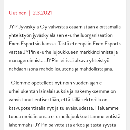
Uutinen
|
2.3.2021
JYP Jyväskylä Oy vahvistaa osaamistaan aloittamalla
yhteistyön jyväskyläläisen e-urheiluorganisaation
Exen Esportsin kanssa. Tästä eteenpäin Exen Esports
vastaa JYPin e-urheilujoukkueen markkinoinnista ja
manageroinnista. JYPin leirissä alkava yhteistyö
nähdään isona mahdollisuutena ja mahdollistajana.
-Olemme opetelleet nyt noin vuoden ajan e-
urheilukentän lainalaisuuksia ja näkemyksemme on
vahvistunut entisestään, että tällä sektorilla on
kasvupotentiaalia nyt ja tulevaisuudessa. Haluamme
tuoda meidän omaa e-urheilujoukkuettamme entistä
lähemmäksi JYPin päivittäistä arkea ja tästä syystä