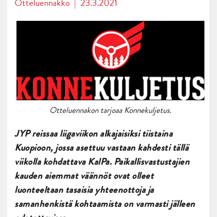
Otteluennakko
|
23.3.2021
Otteluennakon tarjoaa Konnekuljetus.
JYP reissaa liigaviikon alkajaisiksi tiistaina
Kuopioon, jossa asettuu vastaan kahdesti tällä
viikolla kohdattava KalPa. Paikallisvastustajien
kauden aiemmat väännöt ovat olleet
luonteeltaan tasaisia yhteenottoja ja
samanhenkistä kohtaamista on varmasti jälleen