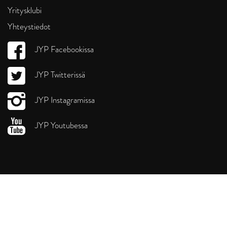
Yritysklubi
Yhteystiedot
JYP Facebookissa
JYP Twitterissä
JYP Instagramissa
JYP Youtubessa