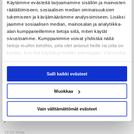
08.08.2026
Käytämme evästeitä tarjoamamme sisällön ja mainosten
Turnausraportti: JYP juhlii seurahistorian ensimmäistä
räätälöimiseen, sosiaalisen median ominaisuuksien
Tampere Cupin voittoa!
tukemiseen ja kävijämäärämme analysoimiseen. Lisäksi
jaamme sosiaalisen median, mainosalan ja analytiikka-
06.08.2026
alan kumppaneillemme tietoja siitä, miten käytät
JYPin kausi käyntiin Tampere Cupista!
sivustoamme. Kumppanimme voivat yhdistää näitä
tietoja muihin tietoihin, joita olet antanut heille tai joita on
05.08.2026
kerätty, kun olet käyttänyt heidän palvelujaan. Voit koska
JYPin kapteenisto Liiga-kauteen 2026–2027 on nimetty
tahansa kumota tai muuttaa suostumustasi evästeiden
käytöstä
Evästeet-sivultamme
.
04.08.2026
Salli kaikki evästeet
Joukkueen yhteisharjoitukset ovat alkaneet – ensimmäinen
mittari luvassa jo heti viikonloppuna Tampere Cupissa!
Muokkaa
29.07.2026
Vain välttämättömät evästeet
JYPin harjoitusottelut tulevalle 2026-2027 kaudelle on
julkaistu!
27.07.2026