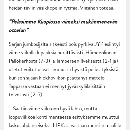
heidän tiiviin viisikkopelin rytmiä, Viitanen toteaa.
“Pelasimme Kuopiossa viimeksi mukiinmenevän
ottelun”
Sarjan jumbosijalta sitkeästi pois pyrkivä JYP esiintyi
viime viikolla lupauksia herättävästi. Hämeenlinnan
Pallokerhosta (7-3) ja Tampereen Ilveksestä (2-1 ja)
otetut voitot olivat seurausta hyvistä peliesityksistä,
kun sen sijaan kiekkoviikon päättänyt mittelö
Tapparaa vastaan ei mennyt jyväskyläläisittäin
toivotusti (2-5).
– Saatiin viime viikkoon hyvä lähtö, mutta
loppuviikkoa kohti mentäessä esityksemme muuttui
laskusuhdanteiseksi. HPK:ta vastaan mentiin maalille