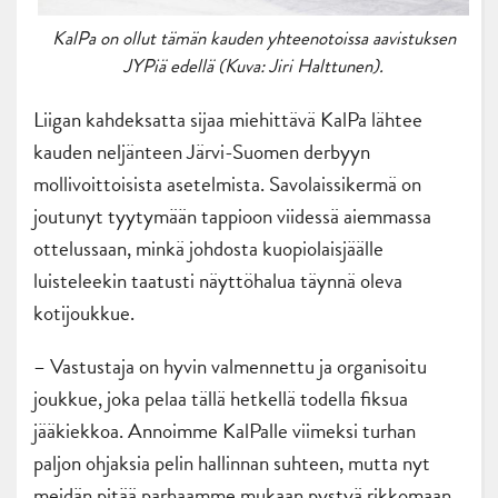
KalPa on ollut tämän kauden yhteenotoissa aavistuksen
JYPiä edellä (Kuva: Jiri Halttunen).
Liigan kahdeksatta sijaa miehittävä KalPa lähtee
kauden neljänteen Järvi-Suomen derbyyn
mollivoittoisista asetelmista. Savolaissikermä on
joutunyt tyytymään tappioon viidessä aiemmassa
ottelussaan, minkä johdosta kuopiolaisjäälle
luisteleekin taatusti näyttöhalua täynnä oleva
kotijoukkue.
– Vastustaja on hyvin valmennettu ja organisoitu
joukkue, joka pelaa tällä hetkellä todella fiksua
jääkiekkoa. Annoimme KalPalle viimeksi turhan
paljon ohjaksia pelin hallinnan suhteen, mutta nyt
meidän pitää parhaamme mukaan pystyä rikkomaan