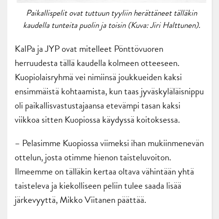
Paikallispelit ovat tuttuun tyyliin herättäneet tälläkin
kaudella tunteita puolin ja toisin (Kuva: Jiri Halttunen).
KalPa ja JYP ovat mitelleet Pönttövuoren
herruudesta tällä kaudella kolmeen otteeseen.
Kuopiolaisryhmä vei nimiinsä joukkueiden kaksi
ensimmäistä kohtaamista, kun taas jyväskyläläisnippu
oli paikallisvastustajaansa etevämpi tasan kaksi
viikkoa sitten Kuopiossa käydyssä koitoksessa.
– Pelasimme Kuopiossa viimeksi ihan mukiinmenevän
ottelun, josta otimme hienon taisteluvoiton.
Ilmeemme on tälläkin kertaa oltava vähintään yhtä
taisteleva ja kiekolliseen peliin tulee saada lisää
järkevyyttä, Mikko Viitanen päättää.