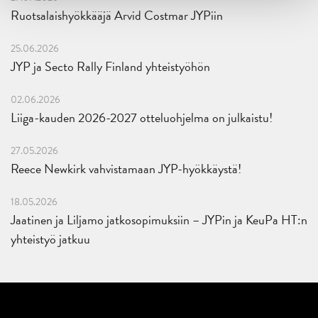
Ruotsalaishyökkääjä Arvid Costmar JYPiin
25.06.2026
JYP ja Secto Rally Finland yhteistyöhön
02.06.2026
Liiga-kauden 2026-2027 otteluohjelma on julkaistu!
27.05.2026
Reece Newkirk vahvistamaan JYP-hyökkäystä!
18.05.2026
Jaatinen ja Liljamo jatkosopimuksiin – JYPin ja KeuPa HT:n
yhteistyö jatkuu