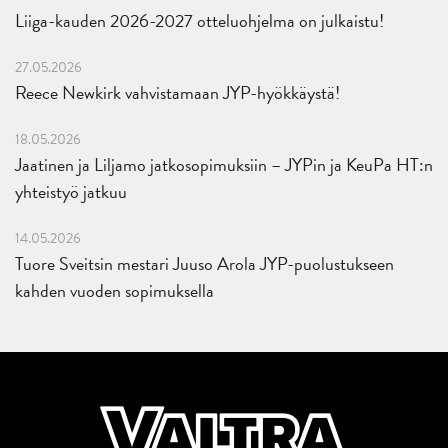
Liiga-kauden 2026-2027 otteluohjelma on julkaistu!
27.05.2026
Reece Newkirk vahvistamaan JYP-hyökkäystä!
18.05.2026
Jaatinen ja Liljamo jatkosopimuksiin – JYPin ja KeuPa HT:n
yhteistyö jatkuu
14.05.2026
Tuore Sveitsin mestari Juuso Arola JYP-puolustukseen
kahden vuoden sopimuksella