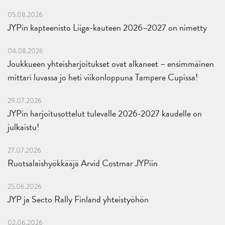
05.08.2026
JYPin kapteenisto Liiga-kauteen 2026–2027 on nimetty
04.08.2026
Joukkueen yhteisharjoitukset ovat alkaneet – ensimmäinen
mittari luvassa jo heti viikonloppuna Tampere Cupissa!
29.07.2026
JYPin harjoitusottelut tulevalle 2026-2027 kaudelle on
julkaistu!
27.07.2026
Ruotsalaishyökkääjä Arvid Costmar JYPiin
25.06.2026
JYP ja Secto Rally Finland yhteistyöhön
02.06.2026