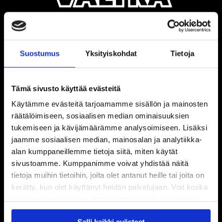
Suostumus
Yksityiskohdat
Tietoja
Tämä sivusto käyttää evästeitä
Käytämme evästeitä tarjoamamme sisällön ja mainosten
räätälöimiseen, sosiaalisen median ominaisuuksien
tukemiseen ja kävijämäärämme analysoimiseen. Lisäksi
jaamme sosiaalisen median, mainosalan ja analytiikka-
alan kumppaneillemme tietoja siitä, miten käytät
sivustoamme. Kumppanimme voivat yhdistää näitä
tietoja muihin tietoihin, joita olet antanut heille tai joita on
kerätty, kun olet käyttänyt heidän palvelujaan. Voit koska
tahansa kumota tai muuttaa suostumustasi evästeiden
käytöstä
Evästeet-sivultamme
.
Salli kaikki evästeet