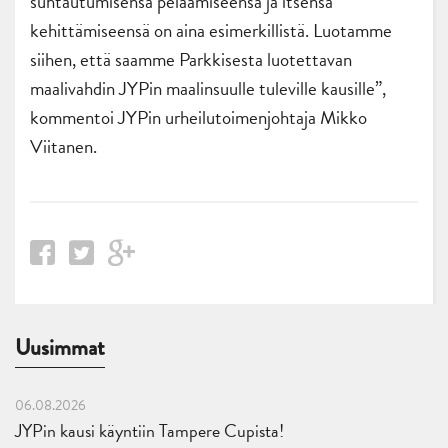
suhtautumisensa pelaamiseensa ja itsensä
kehittämiseensä on aina esimerkillistä. Luotamme
siihen, että saamme Parkkisesta luotettavan
maalivahdin JYPin maalinsuulle tuleville kausille”,
kommentoi JYPin urheilutoimenjohtaja Mikko
Viitanen.
Uusimmat
06.08.2026
JYPin kausi käyntiin Tampere Cupista!