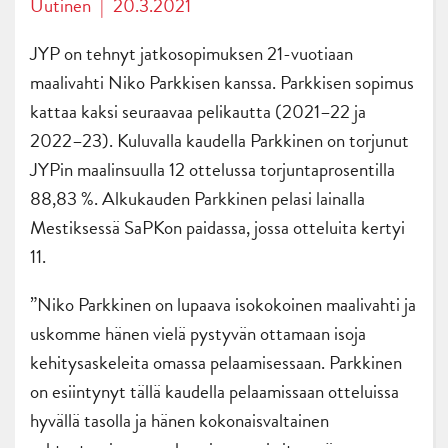
Uutinen
|
20.3.2021
JYP on tehnyt jatkosopimuksen 21-vuotiaan
maalivahti Niko Parkkisen kanssa. Parkkisen sopimus
kattaa kaksi seuraavaa pelikautta (2021–22 ja
2022–23). Kuluvalla kaudella Parkkinen on torjunut
JYPin maalinsuulla 12 ottelussa torjuntaprosentilla
88,83 %. Alkukauden Parkkinen pelasi lainalla
Mestiksessä SaPKon paidassa, jossa otteluita kertyi
11.
”Niko Parkkinen on lupaava isokokoinen maalivahti ja
uskomme hänen vielä pystyvän ottamaan isoja
kehitysaskeleita omassa pelaamisessaan. Parkkinen
on esiintynyt tällä kaudella pelaamissaan otteluissa
hyvällä tasolla ja hänen kokonaisvaltainen