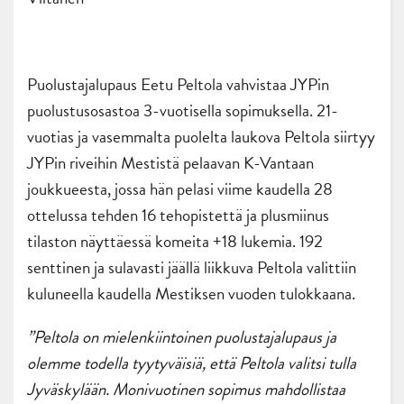
Puolustajalupaus Eetu Peltola vahvistaa JYPin
puolustusosastoa 3-vuotisella sopimuksella. 21-
vuotias ja vasemmalta puolelta laukova Peltola siirtyy
JYPin riveihin Mestistä pelaavan K-Vantaan
joukkueesta, jossa hän pelasi viime kaudella 28
ottelussa tehden 16 tehopistettä ja plusmiinus
tilaston näyttäessä komeita +18 lukemia. 192
senttinen ja sulavasti jäällä liikkuva Peltola valittiin
kuluneella kaudella Mestiksen vuoden tulokkaana.
”Peltola on mielenkiintoinen puolustajalupaus ja
olemme todella tyytyväisiä, että Peltola valitsi tulla
Jyväskylään. Monivuotinen sopimus mahdollistaa