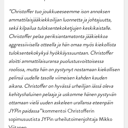
”Christoffer tuo joukkueeseemme ison annoksen
ammattilaisjääkiekkoilijan luonnetta ja johtajuutta,
sekä kilpailua tuloksentekoketjujen keskikaistalle.
Christoffer pelaa periksiantamatonta jääkiekkoa
aggressiivisella otteella ja hän omaa myös kiekollista
tuloksentekokykyä hyökkäyssuuntaan. Christoffer
aloitti ammattilaisuransa puolustusvoittoisessa
roolissa, mutta hän on pystynyt nostamaan kiekollisen
pelinsä uudelle tasolle viimeisen kahden kauden
aikana. Christoffer on hyvässä urheilijan iässä oleva
kehityshaluinen pelaaja ja uskomme hänen pystyvän
ottamaan vielä uuden askeleen urallansa eteenpäin
JYPin paidassa”
kommentoi Christofferin
sopimusuutista JYPin urheilutoimenjohtaja Mikko
Viitanen