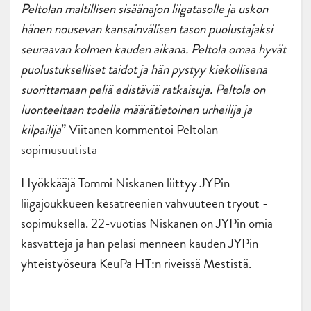
Peltolan maltillisen sisäänajon liigatasolle ja uskon
hänen nousevan kansainvälisen tason puolustajaksi
seuraavan kolmen kauden aikana. Peltola omaa hyvät
puolustukselliset taidot ja hän pystyy kiekollisena
suorittamaan peliä edistäviä ratkaisuja. Peltola on
luonteeltaan todella määrätietoinen urheilija ja
kilpailija
” Viitanen kommentoi Peltolan
sopimusuutista
Hyökkääjä Tommi Niskanen liittyy JYPin
liigajoukkueen kesätreenien vahvuuteen tryout -
sopimuksella. 22-vuotias Niskanen on JYPin omia
kasvatteja ja hän pelasi menneen kauden JYPin
yhteistyöseura KeuPa HT:n riveissä Mestistä.