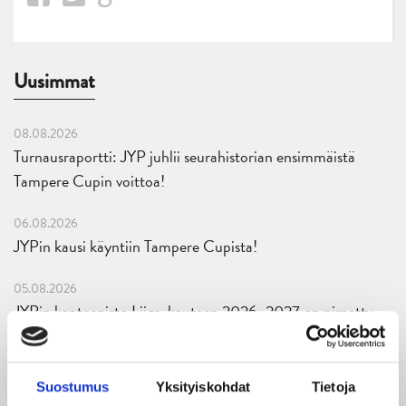
Uusimmat
08.08.2026
Turnausraportti: JYP juhlii seurahistorian ensimmäistä
Tampere Cupin voittoa!
06.08.2026
JYPin kausi käyntiin Tampere Cupista!
05.08.2026
JYPin kapteenisto Liiga-kauteen 2026–2027 on nimetty
04.08.2026
Joukkueen yhteisharjoitukset ovat alkaneet – ensimmäinen
Suostumus
Yksityiskohdat
Tietoja
mittari luvassa jo heti viikonloppuna Tampere Cupissa!