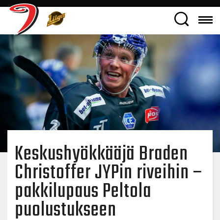
Keskushyökkääjä Braden
Christoffer JYPin riveihin –
pakkilupaus Peltola
puolustukseen