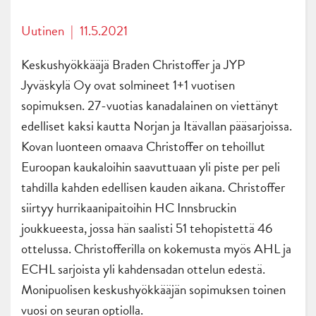
Uutinen
|
11.5.2021
Keskushyökkääjä Braden Christoffer ja JYP
Jyväskylä Oy ovat solmineet 1+1 vuotisen
sopimuksen. 27-vuotias kanadalainen on viettänyt
edelliset kaksi kautta Norjan ja Itävallan pääsarjoissa.
Kovan luonteen omaava Christoffer on tehoillut
Euroopan kaukaloihin saavuttuaan yli piste per peli
tahdilla kahden edellisen kauden aikana. Christoffer
siirtyy hurrikaanipaitoihin HC Innsbruckin
joukkueesta, jossa hän saalisti 51 tehopistettä 46
ottelussa. Christofferilla on kokemusta myös AHL ja
ECHL sarjoista yli kahdensadan ottelun edestä.
Monipuolisen keskushyökkääjän sopimuksen toinen
vuosi on seuran optiolla.