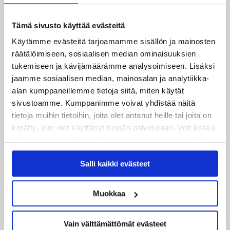
29.07.2026
Tämä sivusto käyttää evästeitä
JYPin harjoitusottelut tulevalle 2026-2027 kaudelle on
Käytämme evästeitä tarjoamamme sisällön ja mainosten
julkaistu!
räätälöimiseen, sosiaalisen median ominaisuuksien
tukemiseen ja kävijämäärämme analysoimiseen. Lisäksi
27.07.2026
jaamme sosiaalisen median, mainosalan ja analytiikka-
Ruotsalaishyökkääjä Arvid Costmar JYPiin
alan kumppaneillemme tietoja siitä, miten käytät
sivustoamme. Kumppanimme voivat yhdistää näitä
25.06.2026
tietoja muihin tietoihin, joita olet antanut heille tai joita on
JYP ja Secto Rally Finland yhteistyöhön
kerätty, kun olet käyttänyt heidän palvelujaan. Voit koska
tahansa kumota tai muuttaa suostumustasi evästeiden
02.06.2026
käytöstä
Evästeet-sivultamme
.
Liiga-kauden 2026-2027 otteluohjelma on julkaistu!
Salli kaikki evästeet
27.05.2026
Reece Newkirk vahvistamaan JYP-hyökkäystä!
Muokkaa
18.05.2026
Vain välttämättömät evästeet