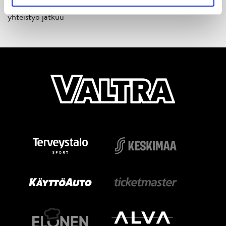
Jaatinen ja Liljamo jatkosopimuksiin – JYPin ja KeuPa HT:n
yhteistyö jatkuu