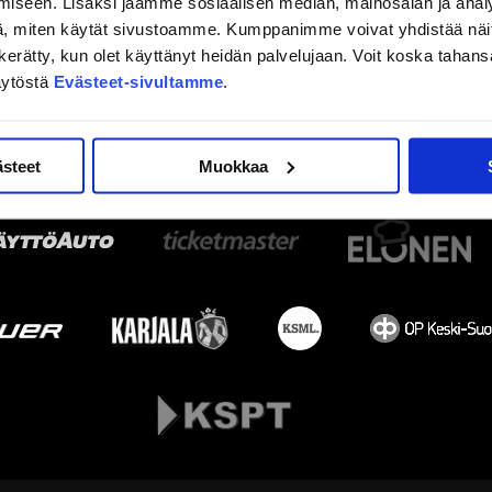
iseen. Lisäksi jaamme sosiaalisen median, mainosalan ja analy
, miten käytät sivustoamme. Kumppanimme voivat yhdistää näitä t
on kerätty, kun olet käyttänyt heidän palvelujaan. Voit koska taha
äytöstä
Evästeet-sivultamme
.
ästeet
Muokkaa