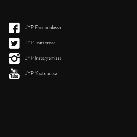
JYP Facebookissa
JYP Twitterissä
JYP Instagramissa
JYP Youtubessa