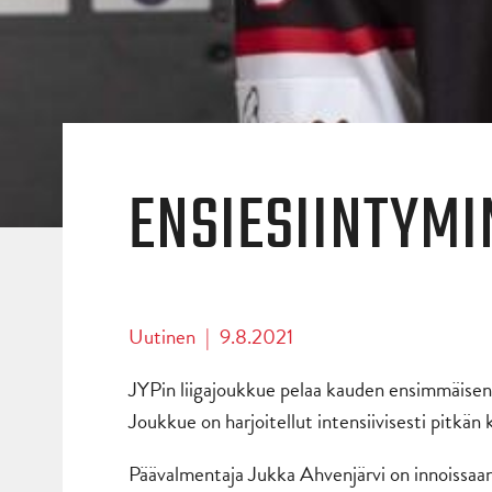
ENSIESIINTYMIN
Uutinen
|
9.8.2021
JYPin liigajoukkue pelaa kauden ensimmäisen h
Joukkue on harjoitellut intensiivisesti pitkän
Päävalmentaja Jukka Ahvenjärvi on innoissaan