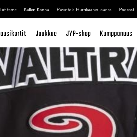
l of fame
Kallen Kannu
Ravintola Hurrikaanin lounas
Podcast
kausikortit
Joukkue
JYP-shop
Kumppanuus