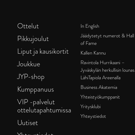
Ottelut
In English
Jäädytetyt numerot & Hall
Pikkujoulut
of Fame
Liput ja kausikortit
Kallen Kannu
Joukkue
Ravintola Hurrikaani –
Jyväskylän herkullisin lounas
JYP-shop
LähiTapiola Areenalla
Business Akatemia
Kumppanuus
Yhteistyökumppanit
VIP -palvelut
Yritysklubi
ottelutapahtumissa
Yhteystiedot
Uutiset