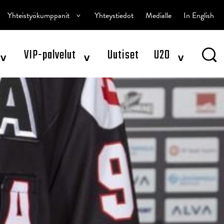
^
Yhteistyökumppanit
Yhteystiedot
Medialle
In English
^
^
^
VIP-palvelut
Uutiset
U20