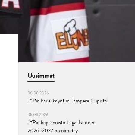
Uusimmat
06.08.2026
JYPin kausi käyntiin Tampere Cupista!
05.08.2026
JYPin kapteenisto Liiga-kauteen
2026–2027 on nimetty