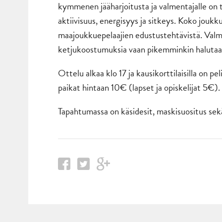
kymmenen jääharjoitusta ja valmentajalle on tä
aktiivisuus, energisyys ja sitkeys. Koko joukk
maajoukkuepelaajien edustustehtävistä. Valme
ketjukoostumuksia vaan pikemminkin halutaan 
Ottelu alkaa klo 17 ja kausikorttilaisilla on 
paikat hintaan 10€ (lapset ja opiskelijat 5€).
Tapahtumassa on käsidesit, maskisuositus sekä