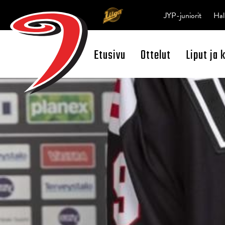
JYP-juniorit
Hal
Etusivu
Ottelut
Liput ja 
Open Search