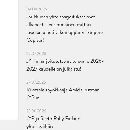
04.08.2026
Joukkueen yhteisharjoitukset ovat
alkaneet – ensimmäinen mittari
luvassa jo heti viikonloppuna Tampere
Cupissa!
29.07.2026
JYPin harjoitusottelut tulevalle 2026-
2027 kaudelle on julkaistu!
27.07.2026
Ruotsalaishyökkääjä Arvid Costmar
JYPiin
25.06.2026
JYP ja Secto Rally Finland
yhteistyöhön