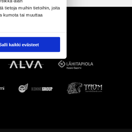
tiikka-alan
ietoja muihin tietoihin, joita
nsa kumota tai muuttaa
Salli kaikki evästeet