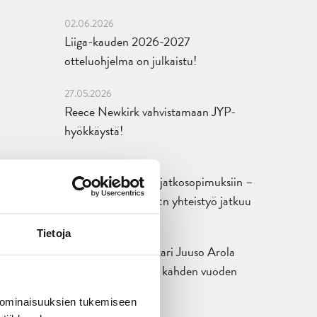
02.06.2026
Liiga-kauden 2026-2027
otteluohjelma on julkaistu!
27.05.2026
Reece Newkirk vahvistamaan JYP-
hyökkäystä!
18.05.2026
Jaatinen ja Liljamo jatkosopimuksiin –
JYPin ja KeuPa HT:n yhteistyö jatkuu
14.05.2026
Tietoja
Tuore Sveitsin mestari Juuso Arola
JYP-puolustukseen kahden vuoden
sopimuksella
 ominaisuuksien tukemiseen