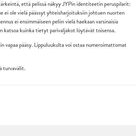
rkeintä, että pelissä näkyy JYPin identiteetin peruspilarit:
ue ei ole vielä päässyt yhteisharjoituksiin johtuen nuorten
nnus ei ensimmäiseen peliin vielä haekaan varsinaisia
katsoa kuinka tietyt parivaljakot löytävät toisensa.
peliin vapaa pääsy. Lippuluukulta voi ostaa numeroimattomat
 turvavälit.