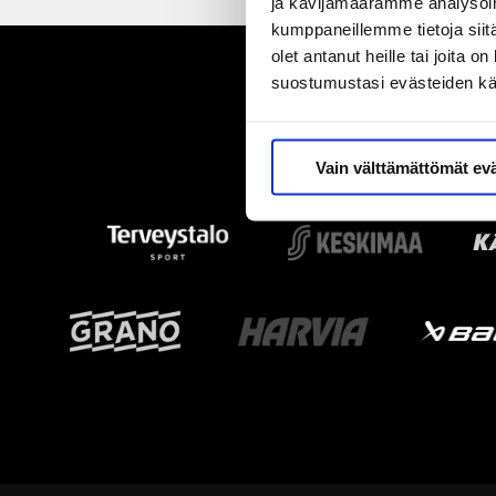
ja kävijämäärämme analysoim
kumppaneillemme tietoja siitä
olet antanut heille tai joita 
suostumustasi evästeiden k
Vain välttämättömät ev