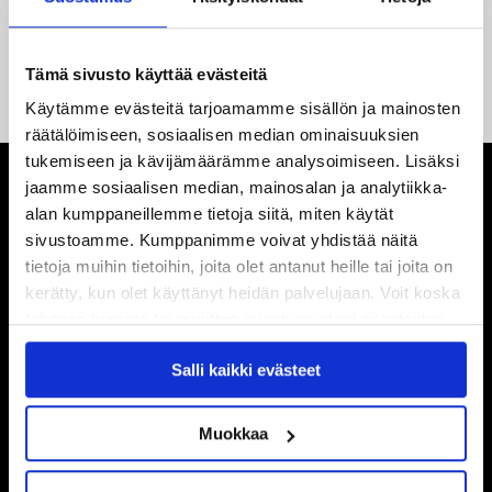
14.05.2026
Tuore Sveitsin mestari Juuso Arola JYP-puolustukseen
kahden vuoden sopimuksella
Tämä sivusto käyttää evästeitä
Käytämme evästeitä tarjoamamme sisällön ja mainosten
räätälöimiseen, sosiaalisen median ominaisuuksien
tukemiseen ja kävijämäärämme analysoimiseen. Lisäksi
jaamme sosiaalisen median, mainosalan ja analytiikka-
alan kumppaneillemme tietoja siitä, miten käytät
sivustoamme. Kumppanimme voivat yhdistää näitä
tietoja muihin tietoihin, joita olet antanut heille tai joita on
kerätty, kun olet käyttänyt heidän palvelujaan. Voit koska
tahansa kumota tai muuttaa suostumustasi evästeiden
käytöstä
Evästeet-sivultamme
.
Salli kaikki evästeet
Muokkaa