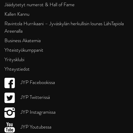
Jäädytetyt numerot & Hall of Fame
Kallen Kannu
Ravintola Hurrikaani – Jyväskylän herkullisin lounas LähiTapiola
Areenalla
Business Akatemia
Yhteistyökumppanit
Yritysklubi
Yhteystiedot
JYP Facebookissa
JYP Twitterissä
JYP Instagramissa
JYP Youtubessa