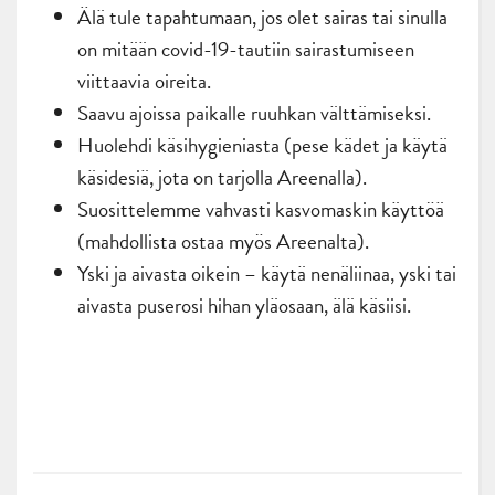
Älä tule tapahtumaan, jos olet sairas tai sinulla
on mitään covid-19-tautiin sairastumiseen
viittaavia oireita.
Saavu ajoissa paikalle ruuhkan välttämiseksi.
Huolehdi käsihygieniasta (pese kädet ja käytä
käsidesiä, jota on tarjolla Areenalla).
Suosittelemme vahvasti kasvomaskin käyttöä
(mahdollista ostaa myös Areenalta).
Yski ja aivasta oikein – käytä nenäliinaa, yski tai
aivasta puserosi hihan yläosaan, älä käsiisi.