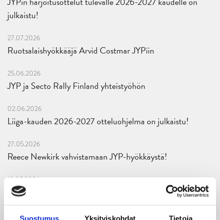
JYPin harjoitusottelut tulevalle 2026-2027 kaudelle on
julkaistu!
27.07.2026
Ruotsalaishyökkääjä Arvid Costmar JYPiin
25.06.2026
JYP ja Secto Rally Finland yhteistyöhön
02.06.2026
Liiga-kauden 2026-2027 otteluohjelma on julkaistu!
27.05.2026
Reece Newkirk vahvistamaan JYP-hyökkäystä!
18.05.2026
Jaatinen ja Liljamo jatkosopimuksiin – JYPin ja KeuPa HT:n
yhteistyö jatkuu
Suostumus
Yksityiskohdat
Tietoja