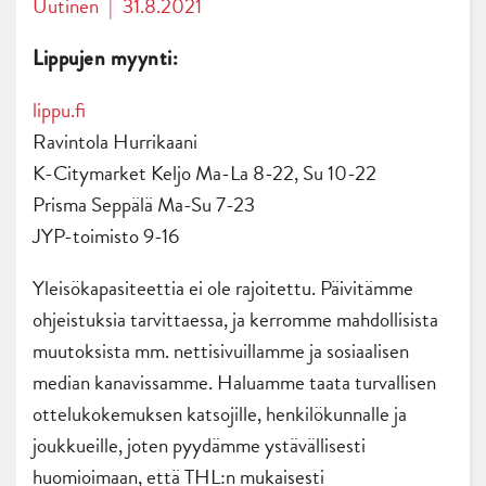
Uutinen
|
31.8.2021
Lippujen myynti:
lippu.fi
Ravintola Hurrikaani
K-Citymarket Keljo Ma-La 8-22, Su 10-22
Prisma Seppälä Ma-Su 7-23
JYP-toimisto 9-16
Yleisökapasiteettia ei ole rajoitettu. Päivitämme
ohjeistuksia tarvittaessa, ja kerromme mahdollisista
muutoksista mm. nettisivuillamme ja sosiaalisen
median kanavissamme. Haluamme taata turvallisen
ottelukokemuksen katsojille, henkilökunnalle ja
joukkueille, joten pyydämme ystävällisesti
huomioimaan, että THL:n mukaisesti