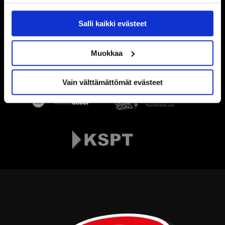
tahansa kumota tai muuttaa suostumustasi evästeiden
käytöstä
Evästeet-sivultamme
.
Salli kaikki evästeet
Muokkaa
Vain välttämättömät evästeet