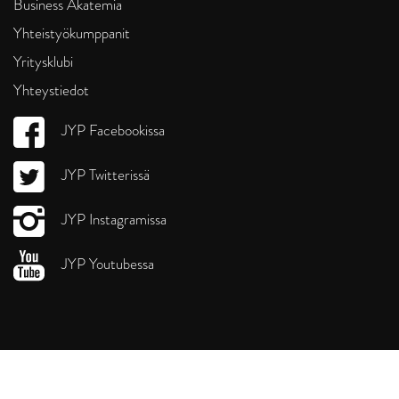
Business Akatemia
Yhteistyökumppanit
Yritysklubi
Yhteystiedot
JYP Facebookissa
JYP Twitterissä
JYP Instagramissa
JYP Youtubessa