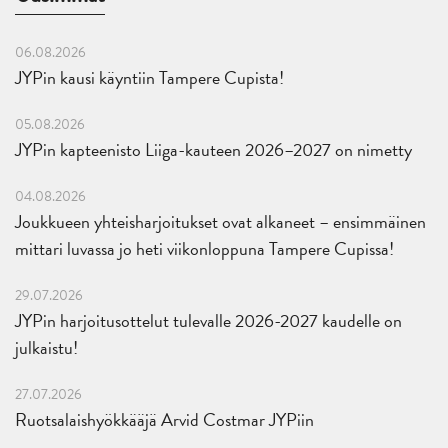
06.08.2026
JYPin kausi käyntiin Tampere Cupista!
05.08.2026
JYPin kapteenisto Liiga-kauteen 2026–2027 on nimetty
04.08.2026
Joukkueen yhteisharjoitukset ovat alkaneet – ensimmäinen
mittari luvassa jo heti viikonloppuna Tampere Cupissa!
29.07.2026
JYPin harjoitusottelut tulevalle 2026-2027 kaudelle on
julkaistu!
27.07.2026
Ruotsalaishyökkääjä Arvid Costmar JYPiin