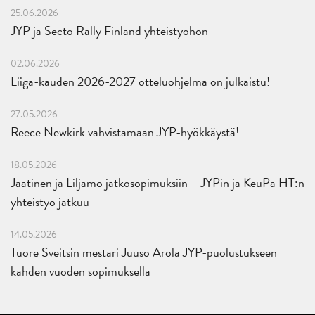
25.06.2026
JYP ja Secto Rally Finland yhteistyöhön
02.06.2026
Liiga-kauden 2026-2027 otteluohjelma on julkaistu!
27.05.2026
Reece Newkirk vahvistamaan JYP-hyökkäystä!
18.05.2026
Jaatinen ja Liljamo jatkosopimuksiin – JYPin ja KeuPa HT:n
yhteistyö jatkuu
14.05.2026
Tuore Sveitsin mestari Juuso Arola JYP-puolustukseen
kahden vuoden sopimuksella