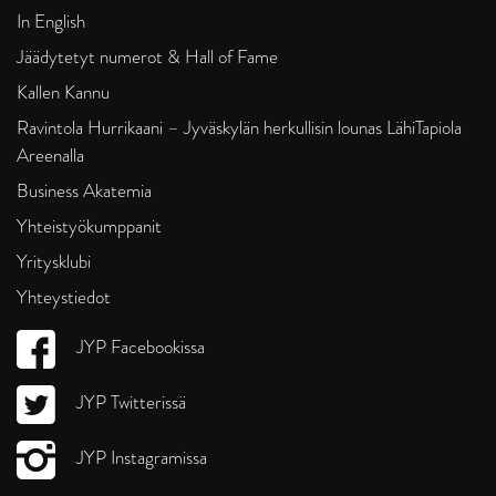
In English
Jäädytetyt numerot & Hall of Fame
Kallen Kannu
Ravintola Hurrikaani – Jyväskylän herkullisin lounas LähiTapiola
Areenalla
Business Akatemia
Yhteistyökumppanit
Yritysklubi
Yhteystiedot
JYP Facebookissa
JYP Twitterissä
JYP Instagramissa