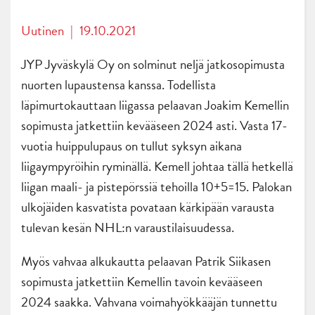
Uutinen
|
19.10.2021
JYP Jyväskylä Oy on solminut neljä jatkosopimusta
nuorten lupaustensa kanssa. Todellista
läpimurtokauttaan liigassa pelaavan Joakim Kemellin
sopimusta jatkettiin kevääseen 2024 asti. Vasta 17-
vuotia huippulupaus on tullut syksyn aikana
liigaympyröihin ryminällä. Kemell johtaa tällä hetkellä
liigan maali- ja pistepörssiä tehoilla 10+5=15. Palokan
ulkojäiden kasvatista povataan kärkipään varausta
tulevan kesän NHL:n varaustilaisuudessa.
Myös vahvaa alkukautta pelaavan Patrik Siikasen
sopimusta jatkettiin Kemellin tavoin kevääseen
2024 saakka. Vahvana voimahyökkääjän tunnettu