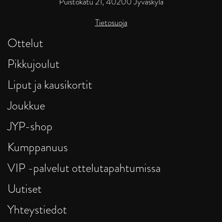
Puistokatu 21, 40200 Jyväskylä
Tietosuoja
Ottelut
Pikkujoulut
Liput ja kausikortit
Joukkue
JYP-shop
Kumppanuus
VIP -palvelut ottelutapahtumissa
Uutiset
Yhteystiedot