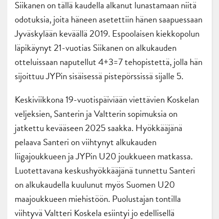
Siikanen on tällä kaudella alkanut lunastamaan niitä
odotuksia, joita häneen asetettiin hänen saapuessaan
Jyväskylään keväällä 2019. Espoolaisen kiekkopolun
läpikäynyt 21-vuotias Siikanen on alkukauden
otteluissaan naputellut 4+3=7 tehopistettä, jolla hän
sijoittuu JYPin sisäisessä pistepörssissä sijalle 5.
Keskiviikkona 19-vuotispäiviään viettävien Koskelan
veljeksien, Santerin ja Valtterin sopimuksia on
jatkettu kevääseen 2025 saakka. Hyökkääjänä
pelaava Santeri on viihtynyt alkukauden
liigajoukkueen ja JYPin U20 joukkueen matkassa.
Luotettavana keskushyökkääjänä tunnettu Santeri
on alkukaudella kuulunut myös Suomen U20
maajoukkueen miehistöön. Puolustajan tontilla
viihtyvä Valtteri Koskela esiintyi jo edellisellä