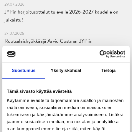
29.07.2026
JYPin harjoitusottelut tulevalle 2026-2027 kaudelle on
julkaistu!
27.07.2026
Ruotsalaishyökkääjä Arvid Costmar JYPiin
25.06.2026
JYP ja Secto Rally Finland yhteistyöhön
Suostumus
Yksityiskohdat
Tietoja
02.06.2026
Liiga-kauden 2026-2027 otteluohjelma on julkaistu!
Tämä sivusto käyttää evästeitä
27.05.2026
Käytämme evästeitä tarjoamamme sisällön ja mainosten
Reece Newkirk vahvistamaan JYP-hyökkäystä!
räätälöimiseen, sosiaalisen median ominaisuuksien
tukemiseen ja kävijämäärämme analysoimiseen. Lisäksi
18.05.2026
jaamme sosiaalisen median, mainosalan ja analytiikka-
Jaatinen ja Liljamo jatkosopimuksiin – JYPin ja KeuPa HT:n
alan kumppaneillemme tietoja siitä, miten käytät