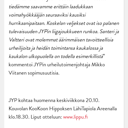
tiedämme saavamme erittäin laadukkaan
voimahyökkääjän seuraaviksi kausiksi
hurrikaanipaitaan. Koskelan veljekset ovat iso palanen
tulevaisuuden JYPin liigajoukkueen runkoa. Santeri ja
Valtteri ovat molemmat äärimmäisen tavoitteellisia
urheilijoita ja heidän toimintansa kaukalossa ja
kaukalon ulkopuolella on todella esimerkillistä
”
kommentoi JYPin urheilutoimenjohtaja Mikko
Viitanen sopimusuutisia.
JYP kohtaa huomenna keskiviikkona 20.10.
Kouvolan KooKoon Hippoksen LähiTapiola Areenalla
klo.18.30. Liput otteluun:
www.lippu.fi