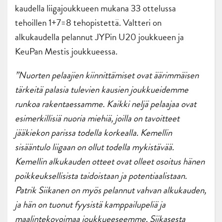
kaudella liigajoukkueen mukana 33 ottelussa
tehoillen 1+7=8 tehopistettä. Valtteri on
alkukaudella pelannut JYPin U20 joukkueen ja
KeuPan Mestis joukkueessa.
”Nuorten pelaajien kiinnittämiset ovat äärimmäisen
tärkeitä palasia tulevien kausien joukkueidemme
runkoa rakentaessamme. Kaikki neljä pelaajaa ovat
esimerkillisiä nuoria miehiä, joilla on tavoitteet
jääkiekon parissa todella korkealla. Kemellin
sisääntulo liigaan on ollut todella mykistävää.
Kemellin alkukauden otteet ovat olleet osoitus hänen
poikkeuksellisista taidoistaan ja potentiaalistaan.
Patrik Siikanen on myös pelannut vahvan alkukauden,
ja hän on tuonut fyysistä kamppailupeliä ja
maalintekovoimaa joukkueeseemme. Siikasesta