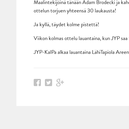
Maalintekijöinä tänään Adam Brodecki ja kah
ottelun torjuen yhteensä 30 laukausta!
Ja kyllä, täydet kolme pistettä!
Viikon kolmas ottelu lauantaina, kun JYP saa 
JYP-KalPa alkaa lauantaina LähiTapiola Areena