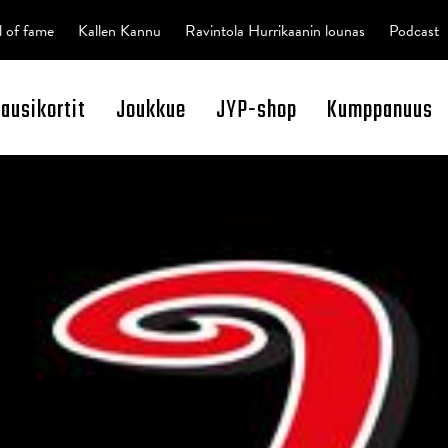
l of fame
Kallen Kannu
Ravintola Hurrikaanin lounas
Podcast
kausikortit
Joukkue
JYP-shop
Kumppanuus