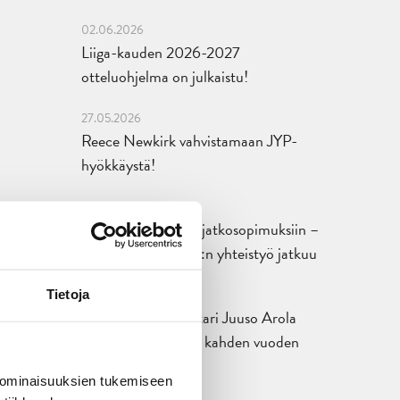
02.06.2026
Liiga-kauden 2026-2027
otteluohjelma on julkaistu!
27.05.2026
Reece Newkirk vahvistamaan JYP-
hyökkäystä!
18.05.2026
Jaatinen ja Liljamo jatkosopimuksiin –
JYPin ja KeuPa HT:n yhteistyö jatkuu
14.05.2026
Tietoja
Tuore Sveitsin mestari Juuso Arola
JYP-puolustukseen kahden vuoden
sopimuksella
 ominaisuuksien tukemiseen