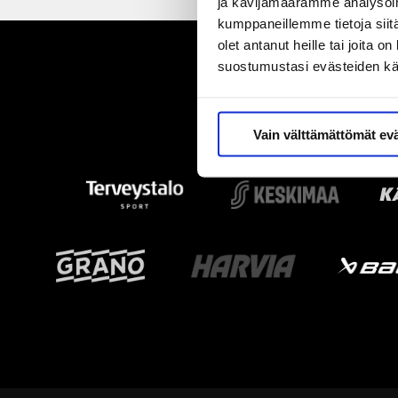
ja kävijämäärämme analysoim
kumppaneillemme tietoja siitä
olet antanut heille tai joita 
suostumustasi evästeiden k
Vain välttämättömät ev