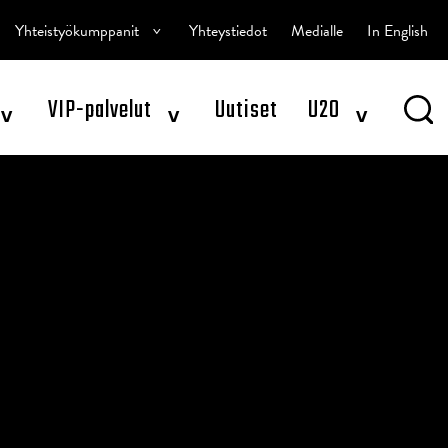
^
Yhteistyökumppanit
Yhteystiedot
Medialle
In English
^
^
^
VIP-palvelut
Uutiset
U20