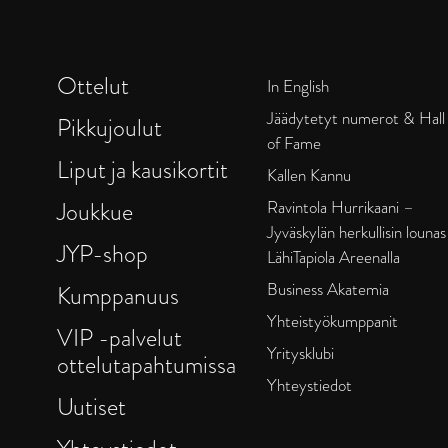
Ottelut
In English
Jäädytetyt numerot & Hall
Pikkujoulut
of Fame
Liput ja kausikortit
Kallen Kannu
Joukkue
Ravintola Hurrikaani –
Jyväskylän herkullisin lounas
JYP-shop
LähiTapiola Areenalla
Business Akatemia
Kumppanuus
Yhteistyökumppanit
VIP -palvelut
Yritysklubi
ottelutapahtumissa
Yhteystiedot
Uutiset