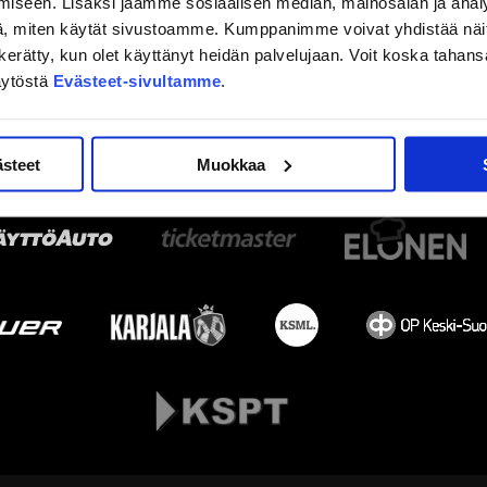
iseen. Lisäksi jaamme sosiaalisen median, mainosalan ja analy
, miten käytät sivustoamme. Kumppanimme voivat yhdistää näitä t
on kerätty, kun olet käyttänyt heidän palvelujaan. Voit koska taha
äytöstä
Evästeet-sivultamme
.
ästeet
Muokkaa