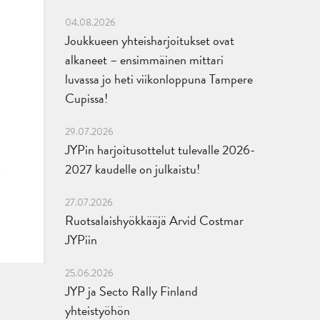
04.08.2026
Joukkueen yhteisharjoitukset ovat
alkaneet – ensimmäinen mittari
luvassa jo heti viikonloppuna Tampere
Cupissa!
29.07.2026
JYPin harjoitusottelut tulevalle 2026-
2027 kaudelle on julkaistu!
27.07.2026
Ruotsalaishyökkääjä Arvid Costmar
JYPiin
25.06.2026
JYP ja Secto Rally Finland
yhteistyöhön