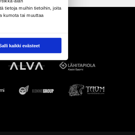
tiikka-alan
ietoja muihin tietoihin, joita
nsa kumota tai muuttaa
Salli kaikki evästeet