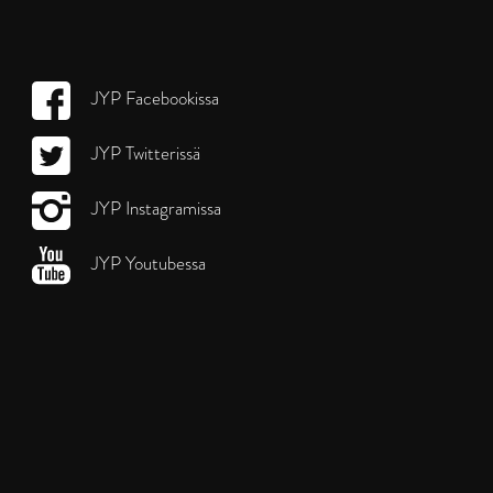
JYP Facebookissa
JYP Twitterissä
JYP Instagramissa
JYP Youtubessa