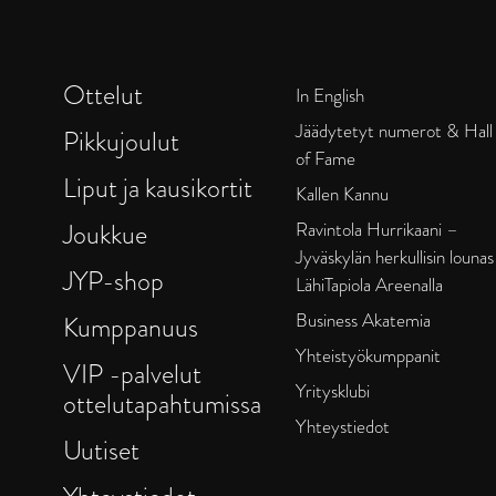
Ottelut
In English
Jäädytetyt numerot & Hall
Pikkujoulut
of Fame
Liput ja kausikortit
Kallen Kannu
Joukkue
Ravintola Hurrikaani –
Jyväskylän herkullisin lounas
JYP-shop
LähiTapiola Areenalla
Business Akatemia
Kumppanuus
Yhteistyökumppanit
VIP -palvelut
Yritysklubi
ottelutapahtumissa
Yhteystiedot
Uutiset