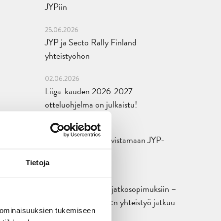
JYPiin
25.06.2026
JYP ja Secto Rally Finland
yhteistyöhön
02.06.2026
Liiga-kauden 2026-2027
otteluohjelma on julkaistu!
27.05.2026
Reece Newkirk vahvistamaan JYP-
hyökkäystä!
Tietoja
18.05.2026
Jaatinen ja Liljamo jatkosopimuksiin –
JYPin ja KeuPa HT:n yhteistyö jatkuu
 ominaisuuksien tukemiseen