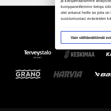
ja kävijämäärämme analysoim
kumppaneillemme tietoja siitä
olet antanut heille tai joita 
suostumustasi evästeiden k
Vain välttämättömät ev