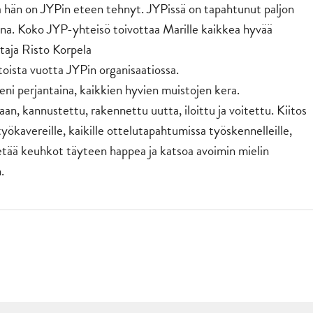
jota hän on JYPin eteen tehnyt. JYPissä on tapahtunut paljon
ana. Koko JYP-yhteisö toivottaa Marille kaikkea hyvää
taja Risto Korpela
toista vuotta JYPin organisaatiossa.
eni perjantaina, kaikkien hyvien muistojen kera.
an, kannustettu, rakennettu uutta, iloittu ja voitettu. Kiitos
 työkavereille, kaikille ottelutapahtumissa työskennelleille,
a vetää keuhkot täyteen happea ja katsoa avoimin mielin
.