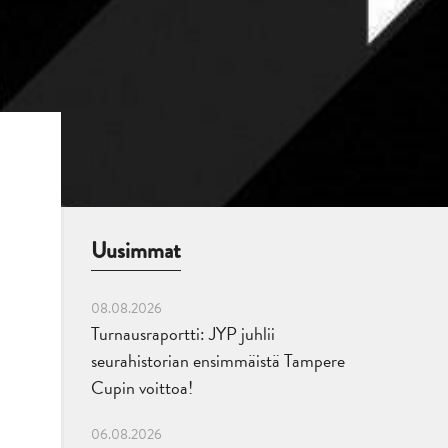
Uusimmat
08.08.2026
Turnausraportti: JYP juhlii
seurahistorian ensimmäistä Tampere
Cupin voittoa!
06.08.2026