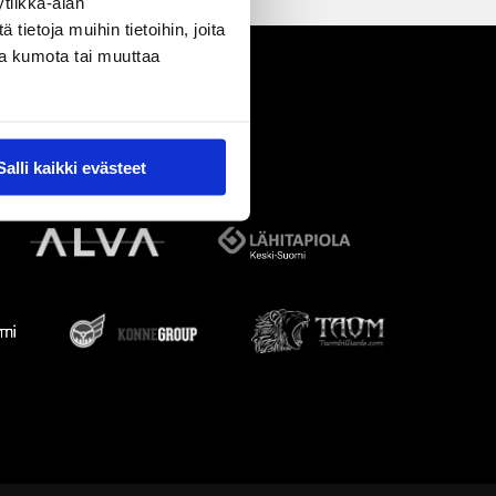
tiikka-alan
ietoja muihin tietoihin, joita
nsa kumota tai muuttaa
Salli kaikki evästeet