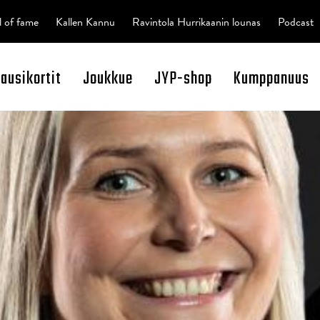
l of fame
Kallen Kannu
Ravintola Hurrikaanin lounas
Podcast
kausikortit
Joukkue
JYP-shop
Kumppanuus