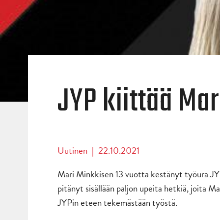
JYP kiittää Mar
Uutinen
|
22.10.2021
Mari Minkkisen 13 vuotta kestänyt työura JYP
pitänyt sisällään paljon upeita hetkiä, joita 
JYPin eteen tekemästään työstä.