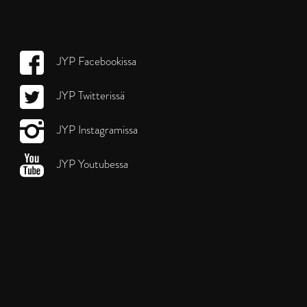
JYP Facebookissa
JYP Twitterissä
JYP Instagramissa
JYP Youtubessa