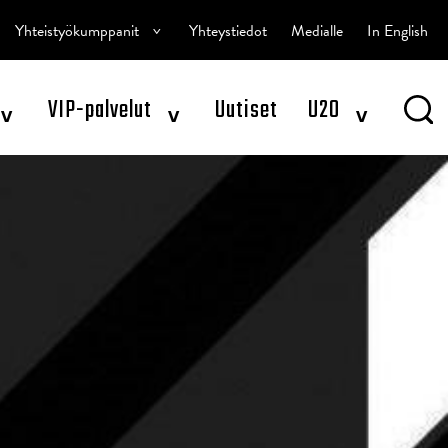
^
Yhteistyökumppanit
Yhteystiedot
Medialle
In English
^
^
^
VIP-palvelut
Uutiset
U20