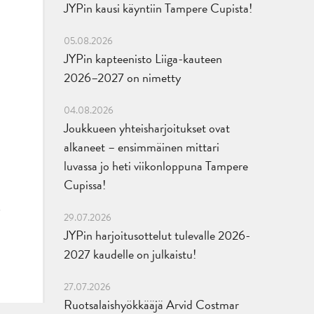
JYPin kausi käyntiin Tampere Cupista!
05.08.2026
JYPin kapteenisto Liiga-kauteen
2026–2027 on nimetty
04.08.2026
Joukkueen yhteisharjoitukset ovat
alkaneet – ensimmäinen mittari
luvassa jo heti viikonloppuna Tampere
Cupissa!
29.07.2026
JYPin harjoitusottelut tulevalle 2026-
2027 kaudelle on julkaistu!
27.07.2026
Ruotsalaishyökkääjä Arvid Costmar