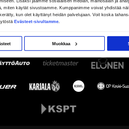
iseen. Lisäksi jaamme sosiaalisen median, mainosalan ja analy
, miten käytät sivustoamme. Kumppanimme voivat yhdistää näitä t
on kerätty, kun olet käyttänyt heidän palvelujaan. Voit koska taha
äytöstä
Evästeet-sivultamme
.
ästeet
Muokkaa