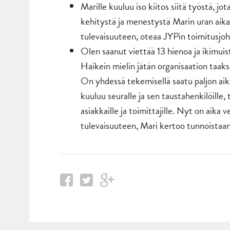
Marille kuuluu iso kiitos siitä työstä, 
kehitystä ja menestystä Marin uran aik
tulevaisuuteen, oteaa JYPin toimitusjoh
Olen saanut viettää 13 hienoa ja ikimuis
Haikein mielin jätän organisaation taaks
On yhdessä tekemisellä saatu paljon aika
kuuluu seuralle ja sen taustahenkilöille,
asiakkaille ja toimittajille. Nyt on aik
tulevaisuuteen, Mari kertoo tunnoistaan