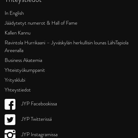
In English
Jäädytetyt numerot & Hall of Fame
Kallen Kannu
Ravintola Hurrikaani – Jyväskylän herkullisin lounas LähiTapiola
Areenalla
Business Akatemia
Yhteistyökumppanit
Yritysklubi
Yhteystiedot
JYP Facebookissa
JYP Twitterissä
JYP Instagramissa