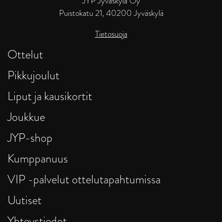
JYP Jyväskylä Oy
Puistokatu 21, 40200 Jyväskylä
Tietosuoja
Ottelut
Pikkujoulut
Liput ja kausikortit
Joukkue
JYP-shop
Kumppanuus
VIP -palvelut ottelutapahtumissa
Uutiset
Yhteystiedot