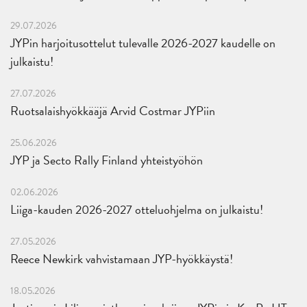
29.07.2026
JYPin harjoitusottelut tulevalle 2026-2027 kaudelle on
julkaistu!
27.07.2026
Ruotsalaishyökkääjä Arvid Costmar JYPiin
25.06.2026
JYP ja Secto Rally Finland yhteistyöhön
02.06.2026
Liiga-kauden 2026-2027 otteluohjelma on julkaistu!
27.05.2026
Reece Newkirk vahvistamaan JYP-hyökkäystä!
18.05.2026