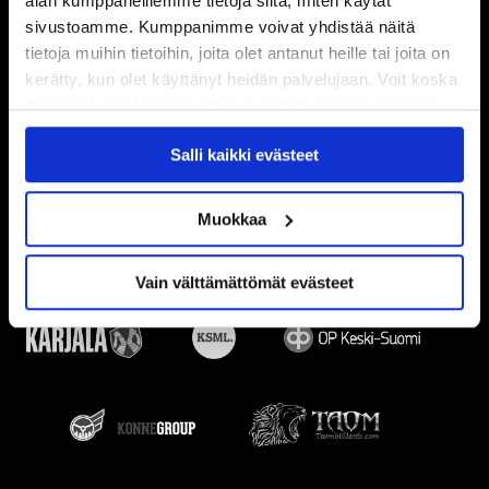
alan kumppaneillemme tietoja siitä, miten käytät
sivustoamme. Kumppanimme voivat yhdistää näitä
tietoja muihin tietoihin, joita olet antanut heille tai joita on
kerätty, kun olet käyttänyt heidän palvelujaan. Voit koska
tahansa kumota tai muuttaa suostumustasi evästeiden
käytöstä
Evästeet-sivultamme
.
Salli kaikki evästeet
Muokkaa
Vain välttämättömät evästeet