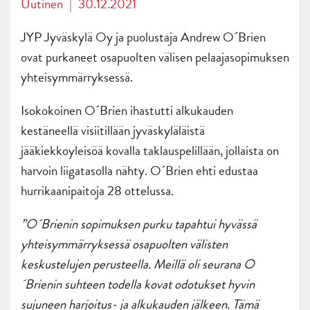
Uutinen
|
30.12.2021
JYP Jyväskylä Oy ja puolustaja Andrew O´Brien
ovat purkaneet osapuolten välisen pelaajasopimuksen
yhteisymmärryksessä.
Isokokoinen O´Brien ihastutti alkukauden
kestäneellä visiitillään jyväskyläläistä
jääkiekkoyleisöä kovalla taklauspelillään, jollaista on
harvoin liigatasolla nähty. O´Brien ehti edustaa
hurrikaanipaitoja 28 ottelussa.
”O´Brienin sopimuksen purku tapahtui hyvässä
yhteisymmärryksessä osapuolten välisten
keskustelujen perusteella. Meillä oli seurana O
´Brienin suhteen todella kovat odotukset hyvin
sujuneen harjoitus- ja alkukauden jälkeen. Tämä