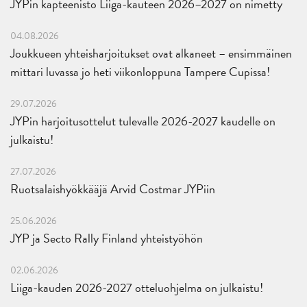
JYPin kapteenisto Liiga-kauteen 2026–2027 on nimetty
04.08.2026
Joukkueen yhteisharjoitukset ovat alkaneet – ensimmäinen
mittari luvassa jo heti viikonloppuna Tampere Cupissa!
29.07.2026
JYPin harjoitusottelut tulevalle 2026-2027 kaudelle on
julkaistu!
27.07.2026
Ruotsalaishyökkääjä Arvid Costmar JYPiin
25.06.2026
JYP ja Secto Rally Finland yhteistyöhön
02.06.2026
Liiga-kauden 2026-2027 otteluohjelma on julkaistu!