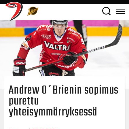
Andrew O´Brienin sopimus
purettu
yhteisymmärryksessä