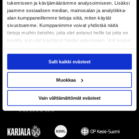
tukemiseen ja kävijämäärämme analysoimiseen. Lisäksi
jaamme sosiaalisen median, mainosalan ja analytiikka-
alan kumppaneillemme tietoja siitä, miten käytät
sivustoamme. Kumppanimme voivat yhdistää näitä
tietoja muihin tietoihin, joita olet antanut heille tai joita on
kerätty, kun olet käyttänyt heidän palvelujaan. Voit koska
tahansa kumota tai muuttaa suostumustasi evästeiden
käytöstä
Evästeet-sivultamme
.
Salli kaikki evästeet
Muokkaa
Vain välttämättömät evästeet