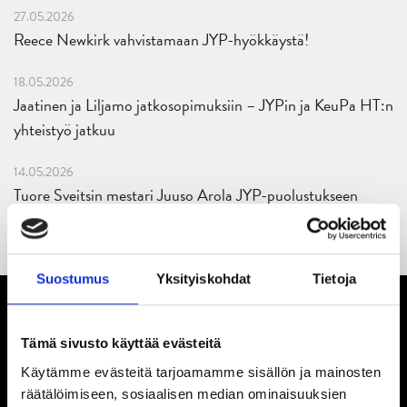
27.05.2026
Reece Newkirk vahvistamaan JYP-hyökkäystä!
18.05.2026
Jaatinen ja Liljamo jatkosopimuksiin – JYPin ja KeuPa HT:n
yhteistyö jatkuu
14.05.2026
Tuore Sveitsin mestari Juuso Arola JYP-puolustukseen
kahden vuoden sopimuksella
Suostumus
Yksityiskohdat
Tietoja
Tämä sivusto käyttää evästeitä
Käytämme evästeitä tarjoamamme sisällön ja mainosten
räätälöimiseen, sosiaalisen median ominaisuuksien