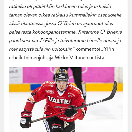
ratkaisu oli pitkähkön harkinnan tulos ja uskoisin
tämän olevan oikea ratkaisu kummallekin osapuolelle
tässä tilanteessa, jossa O´Brien on ajautunut ulos
pelaavasta kokoonpanostamme. Kiitämme O´Brienia
panoksestaan JYPille ja toivotamme hänelle onnea ja
menestystä tuleviin koitoksiin”
kommentoi JYPin
urheilutoimenjohtaja Mikko Viitanen uutista.