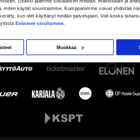
iseen. Lisäksi jaamme sosiaalisen median, mainosalan ja analy
, miten käytät sivustoamme. Kumppanimme voivat yhdistää näitä t
on kerätty, kun olet käyttänyt heidän palvelujaan. Voit koska taha
äytöstä
Evästeet-sivultamme
.
ästeet
Muokkaa