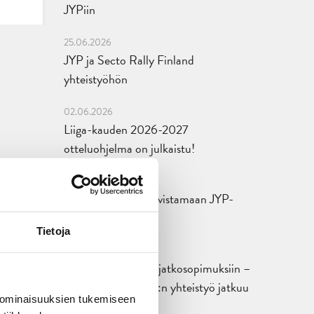
JYPiin
25.06.2026
JYP ja Secto Rally Finland
yhteistyöhön
02.06.2026
Liiga-kauden 2026-2027
otteluohjelma on julkaistu!
27.05.2026
Reece Newkirk vahvistamaan JYP-
hyökkäystä!
Tietoja
18.05.2026
Jaatinen ja Liljamo jatkosopimuksiin –
JYPin ja KeuPa HT:n yhteistyö jatkuu
 ominaisuuksien tukemiseen