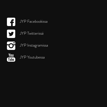
JYP Facebookissa
JYP Twitterissä
JYP Instagramissa
JYP Youtubessa