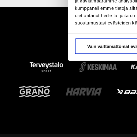
ja kävijämäärämme analysoim
kumppaneillemme tietoja siitä
olet antanut heille tai joita 
suostumustasi evästeiden k
Vain välttämättömät ev