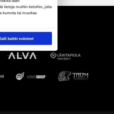
tiikka-alan
ietoja muihin tietoihin, joita
nsa kumota tai muuttaa
Salli kaikki evästeet