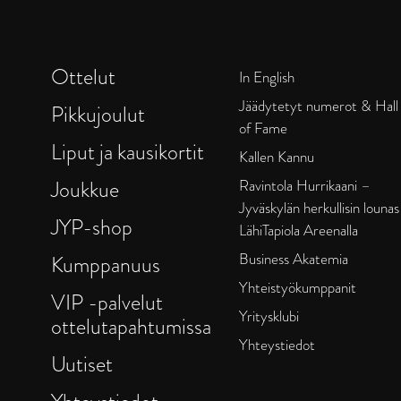
Ottelut
In English
Jäädytetyt numerot & Hall
Pikkujoulut
of Fame
Liput ja kausikortit
Kallen Kannu
Joukkue
Ravintola Hurrikaani –
Jyväskylän herkullisin lounas
JYP-shop
LähiTapiola Areenalla
Business Akatemia
Kumppanuus
Yhteistyökumppanit
VIP -palvelut
Yritysklubi
ottelutapahtumissa
Yhteystiedot
Uutiset