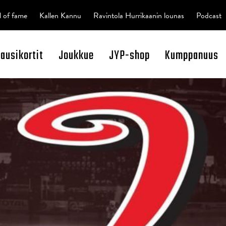
l of fame
Kallen Kannu
Ravintola Hurrikaanin lounas
Podcast
kausikortit
Joukkue
JYP-shop
Kumppanuus