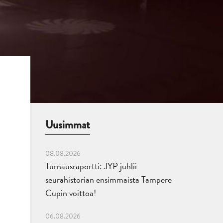
Uusimmat
08.08.2026
Turnausraportti: JYP juhlii
seurahistorian ensimmäistä Tampere
Cupin voittoa!
06.08.2026