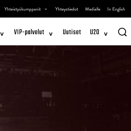
^
Yhteistyökumppanit
Yhteystiedot
Medialle
In English
^
^
^
VIP-palvelut
Uutiset
U20