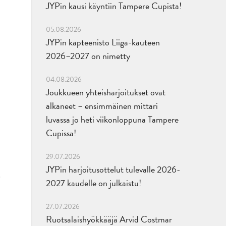
JYPin kausi käyntiin Tampere Cupista!
05.08.2026
JYPin kapteenisto Liiga-kauteen
2026–2027 on nimetty
04.08.2026
Joukkueen yhteisharjoitukset ovat
alkaneet – ensimmäinen mittari
luvassa jo heti viikonloppuna Tampere
Cupissa!
29.07.2026
JYPin harjoitusottelut tulevalle 2026-
2027 kaudelle on julkaistu!
27.07.2026
Ruotsalaishyökkääjä Arvid Costmar