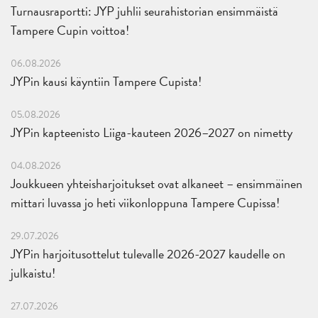
Turnausraportti: JYP juhlii seurahistorian ensimmäistä
Tampere Cupin voittoa!
06.08.2026
JYPin kausi käyntiin Tampere Cupista!
05.08.2026
JYPin kapteenisto Liiga-kauteen 2026–2027 on nimetty
04.08.2026
Joukkueen yhteisharjoitukset ovat alkaneet – ensimmäinen
mittari luvassa jo heti viikonloppuna Tampere Cupissa!
29.07.2026
JYPin harjoitusottelut tulevalle 2026-2027 kaudelle on
julkaistu!
27.07.2026