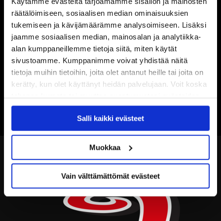
Käytämme evästeitä tarjoamamme sisällön ja mainosten
räätälöimiseen, sosiaalisen median ominaisuuksien
tukemiseen ja kävijämäärämme analysoimiseen. Lisäksi
jaamme sosiaalisen median, mainosalan ja analytiikka-
alan kumppaneillemme tietoja siitä, miten käytät
sivustoamme. Kumppanimme voivat yhdistää näitä
tietoja muihin tietoihin, joita olet antanut heille tai joita on
kerätty, kun olet käyttänyt heidän palvelujaan. Voit koska
tahansa kumota tai muuttaa suostumustasi evästeiden
käytöstä
Evästeet-sivultamme
.
Salli kaikki evästeet
Muokkaa
Vain välttämättömät evästeet