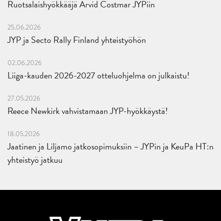
Ruotsalaishyökkääjä Arvid Costmar JYPiin
25.06.2026
JYP ja Secto Rally Finland yhteistyöhön
02.06.2026
Liiga-kauden 2026-2027 otteluohjelma on julkaistu!
27.05.2026
Reece Newkirk vahvistamaan JYP-hyökkäystä!
18.05.2026
Jaatinen ja Liljamo jatkosopimuksiin – JYPin ja KeuPa HT:n
yhteistyö jatkuu