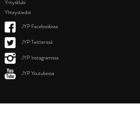
Yritysklubi
Yhteystiedot
JYP Facebookissa
JYP Twitterissä
JYP Instagramissa
JYP Youtubessa