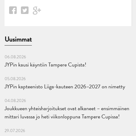
Uusimmat
06.08.2026
JYPin kausi käyntiin Tampere Cupista!
05.08.2026
JYPin kapteenisto Liiga-kauteen 2026–2027 on nimetty
04.08.2026
Joukkueen yhteisharjoitukset ovat alkaneet – ensimmäinen
mittari luvassa jo heti viikonloppuna Tampere Cupissa!
29.07.2026