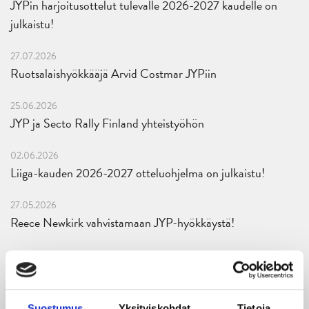
JYPin harjoitusottelut tulevalle 2026-2027 kaudelle on
julkaistu!
27.07.2026
Ruotsalaishyökkääjä Arvid Costmar JYPiin
25.06.2026
JYP ja Secto Rally Finland yhteistyöhön
02.06.2026
Liiga-kauden 2026-2027 otteluohjelma on julkaistu!
27.05.2026
Reece Newkirk vahvistamaan JYP-hyökkäystä!
18.05.2026
Jaatinen ja Liljamo jatkosopimuksiin – JYPin ja KeuPa HT:n
yhteistyö jatkuu
Suostumus
Yksityiskohdat
Tietoja