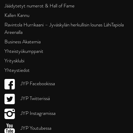
Jäädytetyt numerot & Hall of Fame
Kallen Kannu
Ravintola Hurrikaani – Jyväskylän herkullisin lounas LähiTapiola
Areenalla
Business Akatemia
Yhteistyökumppanit
Yritysklubi
Yhteystiedot
JYP Facebookissa
JYP Twitterissä
JYP Instagramissa
JYP Youtubessa