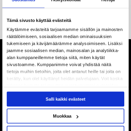
14.05.2026
Tuore Sveitsin mestari Juuso Arola JYP-puolustukseen
kahden vuoden sopimuksella
Tämä sivusto käyttää evästeitä
Käytämme evästeitä tarjoamamme sisällön ja mainosten
räätälöimiseen, sosiaalisen median ominaisuuksien
tukemiseen ja kävijämäärämme analysoimiseen. Lisäksi
jaamme sosiaalisen median, mainosalan ja analytiikka-
alan kumppaneillemme tietoja siitä, miten käytät
sivustoamme. Kumppanimme voivat yhdistää näitä
tietoja muihin tietoihin, joita olet antanut heille tai joita on
kerätty, kun olet käyttänyt heidän palvelujaan. Voit koska
tahansa kumota tai muuttaa suostumustasi evästeiden
käytöstä
Evästeet-sivultamme
.
Salli kaikki evästeet
Muokkaa