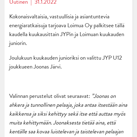
Uutinen
|
31.1.2022
Kokonaisvaltaisia, vastuullisia ja asiantuntevia
energiaratkaisuja tarjoava Loimua Oy palkitsee tällä
kaudella kuukausittain JYPin ja Loimuan kuukauden
juniorin.
Joulukuun kuukauden junioriksi on valittu JYP U12
joukkueen Joonas Järvi.
Valinnan perustelut olivat seuraavat:
”Joonas on
ahkera ja tunnollinen pelaaja, joka antaa itsestään aina
kaikkensa ja siksi kehittyy sekä itse että auttaa myös
muita kehittymään. Joonaksesta tietää aina, että
kentälle saa kovaa luistelevan ja taistelevan pelaajan