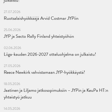
julkaistu!
27.07.2026
Ruotsalaishyökkääjä Arvid Costmar JYPiin
25.06.2026
JYP ja Secto Rally Finland yhteistyöhön
02.06.2026
Liiga-kauden 2026-2027 otteluohjelma on julkaistu!
27.05.2026
Reece Newkirk vahvistamaan JYP-hyökkäystä!
18.05.2026
Jaatinen ja Liljamo jatkosopimuksiin – JYPin ja KeuPa HT:n
yhteistyö jatkuu
14.05.2026