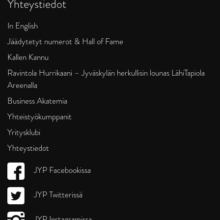
Yhteystiedot
In English
Jäädytetyt numerot & Hall of Fame
Kallen Kannu
Ravintola Hurrikaani – Jyväskylän herkullisin lounas LähiTapiola
Areenalla
Business Akatemia
Yhteistyökumppanit
Yritysklubi
Yhteystiedot
JYP Facebookissa
JYP Twitterissä
JYP Instagramissa