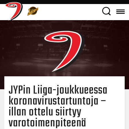
JYPin Liiga-joukkueessa
koronavirustartuntoja –
illan ottelu siirtyy
varotoimenpiteenä