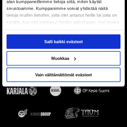
alan kumppaneillemme tietoja siitä, miten käytät
sivustoamme. Kumppanimme voivat yhdistää näitä
tietoja muihin tietoihin, joita olet antanut heille tai joita on
kerätty, kun olet käyttänyt heidän palvelujaan. Voit koska
tahansa kumota tai muuttaa suostumustasi evästeiden
käytöstä
Evästeet-sivultamme
.
Salli kaikki evästeet
Muokkaa
Vain välttämättömät evästeet