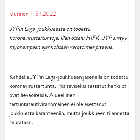
Uutinen
|
5.1.2022
JYPin Liiga-joukkueessa on todettu
koronavirustartuntoja. Illan ottelu HIFK–JYP siirtyy
myöhempään ajankohtaan varotoimenpiteenä.
Kahdella JYPin Liiga-joukkueen jäsenellä on todettu
koronavirustartunta. Positiiviseksi testatut henkilöt
ovat lieväoireisia. Alueellinen
tartuntatautiviranomainen ei ole asettanut
joukkuetta karanteeniin, mutta joukkueen tilannetta
seurataan.