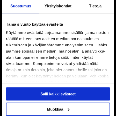
Suostumus
Yksityiskohdat
Tietoja
Tämä sivusto käyttää evästeitä
Käytämme evästeitä tarjoamamme sisällön ja mainosten
räätälöimiseen, sosiaalisen median ominaisuuksien
tukemiseen ja kävijämäärämme analysoimiseen. Lisäksi
jaamme sosiaalisen median, mainosalan ja analytiikka-
alan kumppaneillemme tietoja siitä, miten käytät
sivustoamme. Kumppanimme voivat yhdistää näitä
tietoja muihin tietoihin, joita olet antanut heille tai joita on
kerätty, kun olet käyttänyt heidän palvelujaan. Voit koska
tahansa kumota tai muuttaa suostumustasi evästeiden
käytöstä
Evästeet-sivultamme
.
Salli kaikki evästeet
Muokkaa