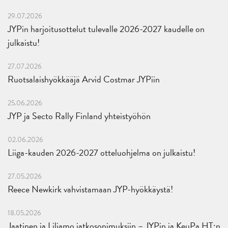
29.07.2026
JYPin harjoitusottelut tulevalle 2026-2027 kaudelle on
julkaistu!
27.07.2026
Ruotsalaishyökkääjä Arvid Costmar JYPiin
25.06.2026
JYP ja Secto Rally Finland yhteistyöhön
02.06.2026
Liiga-kauden 2026-2027 otteluohjelma on julkaistu!
27.05.2026
Reece Newkirk vahvistamaan JYP-hyökkäystä!
18.05.2026
Jaatinen ja Liljamo jatkosopimuksiin – JYPin ja KeuPa HT:n