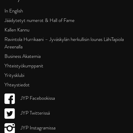
In English
Jäädytetyt numerot & Hall of Fame
Kallen Kannu
Ravintola Hurrikaani – Jyväskylän herkullisin lounas LähiTapiola
Areenalla
Business Akatemia
Yhteistyökumppanit
Yritysklubi
Yhteystiedot
JYP Facebookissa
JYP Twitterissä
JYP Instagramissa