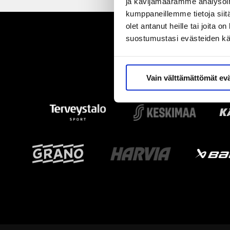
ja kävijämäärämme analysoim
kumppaneillemme tietoja siitä
olet antanut heille tai joita 
suostumustasi evästeiden k
Vain välttämättömät ev