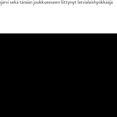
rvi sekä tänään joukkueeseen liittynyt latvialaishyökkääjä