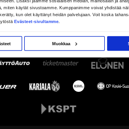
iseen. Lisäksi jaamme sosiaalisen median, mainosalan ja analy
, miten käytät sivustoamme. Kumppanimme voivat yhdistää näitä t
on kerätty, kun olet käyttänyt heidän palvelujaan. Voit koska taha
äytöstä
Evästeet-sivultamme
.
ästeet
Muokkaa