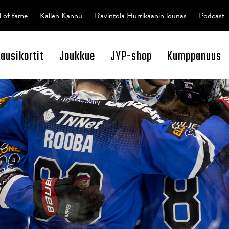
l of fame
Kallen Kannu
Ravintola Hurrikaanin lounas
Podcast
kausikortit
Joukkue
JYP-shop
Kumppanuus