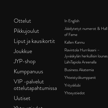
Ottelut
In English
Jäädytetyt numerot & Hall
Pikkujoulut
of Fame
Liput ja kausikortit
Kallen Kannu
Joukkue
Ravintola Hurrikaani –
Jyväskylän herkullisin lounas
JYP-shop
LähiTapiola Areenalla
Business Akatemia
Kumppanuus
Yhteistyökumppanit
VIP -palvelut
Yritysklubi
ottelutapahtumissa
Yhteystiedot
Uutiset