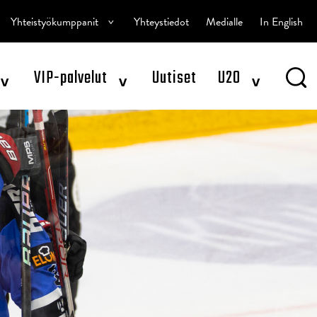
^
Yhteistyökumppanit
Yhteystiedot
Medialle
In English
^
^
^
VIP-palvelut
Uutiset
U20