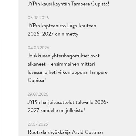
JYPin kausi käyntiin Tampere Cupista!
05.08.2026
JYPin kapteenisto Liiga-kauteen
2026–2027 on nimetty
04.08.2026
Joukkueen yhteisharjoitukset ovat
alkaneet – ensimmäinen mittari
luvassa jo heti viikonloppuna Tampere
Cupissa!
29.07.2026
JYPin harjoitusottelut tulevalle 2026-
2027 kaudelle on julkaistu!
27.07.2026
Ruotsalaishyökkääjä Arvid Costmar