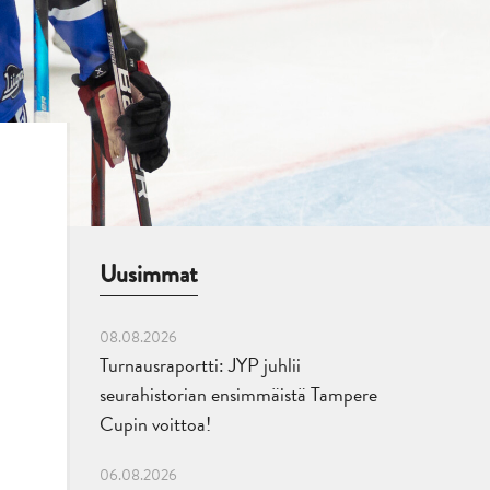
Uusimmat
08.08.2026
Turnausraportti: JYP juhlii
seurahistorian ensimmäistä Tampere
Cupin voittoa!
06.08.2026