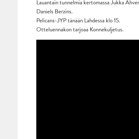
Lauantain tunnelmia kertomassa Jukka Ahvenjä
Daniels Berzins.
Pelicans-JYP tänään Lahdessa klo 15.
Otteluennakon tarjoaa Konnekuljetus.