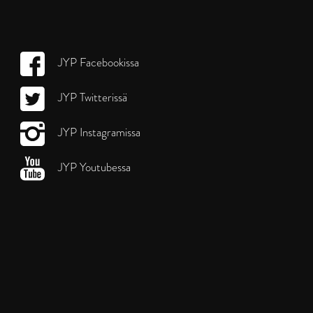
JYP Facebookissa
JYP Twitterissä
JYP Instagramissa
JYP Youtubessa