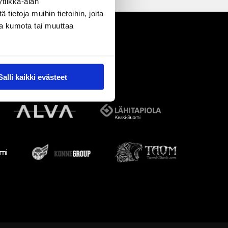
tiikka-alan
ietoja muihin tietoihin, joita
nsa kumota tai muuttaa
Salli kaikki evästeet