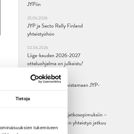
JYPiin
25.06.2026
JYP ja Secto Rally Finland
yhteistyöhön
02.06.2026
Liiga-kauden 2026-2027
otteluohjelma on julkaistu!
27.05.2026
Reece Newkirk vahvistamaan JYP-
hyökkäystä!
Tietoja
18.05.2026
Jaatinen ja Liljamo jatkosopimuksiin –
JYPin ja KeuPa HT:n yhteistyö jatkuu
 ominaisuuksien tukemiseen