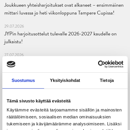
Joukkueen yhteisharjoitukset ovat alkaneet – ensimmäinen
mittari luvassa jo heti viikonloppuna Tampere Cupissa!
29.07.2026
JYPin harjoitusottelut tulevalle 2026-2027 kaudelle on
julkaistu!
27.07.2026
Ruotsalaishyökkääjä Arvid Costmar JYPiin
25.06.2026
Suostumus
Yksityiskohdat
Tietoja
JYP ja Secto Rally Finland yhteistyöhön
02.06.2026
Tämä sivusto käyttää evästeitä
Liiga-kauden 2026-2027 otteluohjelma on julkaistu!
Käytämme evästeitä tarjoamamme sisällön ja mainosten
räätälöimiseen, sosiaalisen median ominaisuuksien
27.05.2026
Reece Newkirk vahvistamaan JYP-hyökkäystä!
tukemiseen ja kävijämäärämme analysoimiseen. Lisäksi