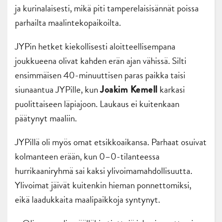
ja kurinalaisesti, mikä piti tamperelaisisännät poissa
parhailta maalintekopaikoilta.
JYPin hetket kiekollisesti aloitteellisempana
joukkueena olivat kahden erän ajan vähissä. Silti
ensimmäisen 40-minuuttisen paras paikka taisi
siunaantua JYPille, kun
karkasi
Joakim Kemell
puolittaiseen läpiajoon. Laukaus ei kuitenkaan
päätynyt maaliin.
JYPillä oli myös omat etsikkoaikansa. Parhaat osuivat
kolmanteen erään, kun 0–0-tilanteessa
hurrikaaniryhmä sai kaksi ylivoimamahdollisuutta.
Ylivoimat jäivät kuitenkin hieman ponnettomiksi,
eikä laadukkaita maalipaikkoja syntynyt.