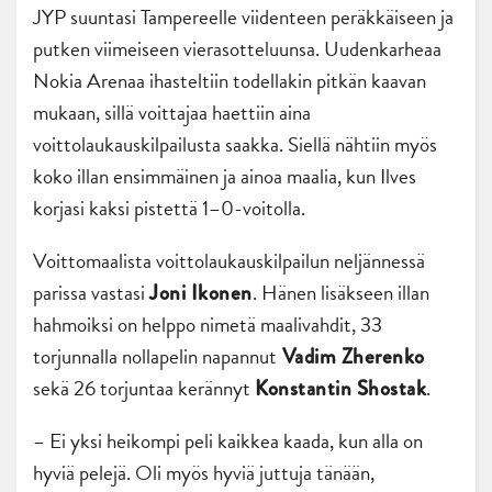
JYP suuntasi Tampereelle viidenteen peräkkäiseen ja
putken viimeiseen vierasotteluunsa. Uudenkarheaa
Nokia Arenaa ihasteltiin todellakin pitkän kaavan
mukaan, sillä voittajaa haettiin aina
voittolaukauskilpailusta saakka. Siellä nähtiin myös
koko illan ensimmäinen ja ainoa maalia, kun Ilves
korjasi kaksi pistettä 1–0-voitolla.
Voittomaalista voittolaukauskilpailun neljännessä
parissa vastasi
. Hänen lisäkseen illan
Joni Ikonen
hahmoiksi on helppo nimetä maalivahdit, 33
torjunnalla nollapelin napannut
Vadim Zherenko
sekä 26 torjuntaa kerännyt
.
Konstantin Shostak
– Ei yksi heikompi peli kaikkea kaada, kun alla on
hyviä pelejä. Oli myös hyviä juttuja tänään,