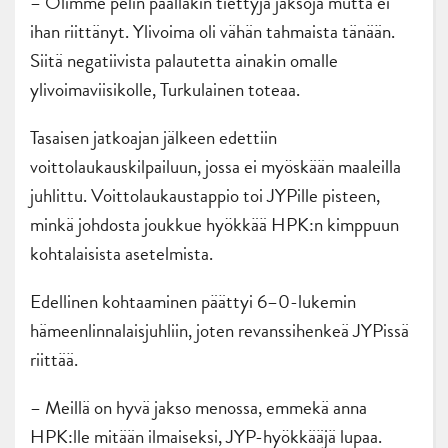
– Olimme pelin päälläkin tiettyjä jaksoja mutta ei
ihan riittänyt. Ylivoima oli vähän tahmaista tänään.
Siitä negatiivista palautetta ainakin omalle
ylivoimaviisikolle, Turkulainen toteaa.
Tasaisen jatkoajan jälkeen edettiin
voittolaukauskilpailuun, jossa ei myöskään maaleilla
juhlittu. Voittolaukaustappio toi JYPille pisteen,
minkä johdosta joukkue hyökkää HPK:n kimppuun
kohtalaisista asetelmista.
Edellinen kohtaaminen päättyi 6–0-lukemin
hämeenlinnalaisjuhliin, joten revanssihenkeä JYPissä
riittää.
– Meillä on hyvä jakso menossa, emmekä anna
HPK:lle mitään ilmaiseksi, JYP-hyökkääjä lupaa.