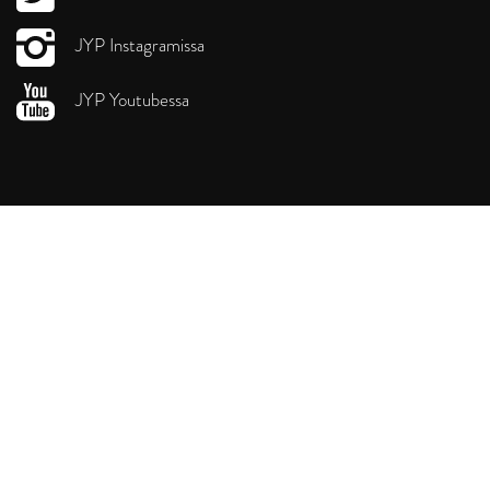
JYP Instagramissa
JYP Youtubessa