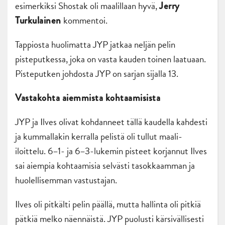
esimerkiksi Shostak oli maalillaan hyvä,
Jerry
kommentoi.
Turkulainen
Tappiosta huolimatta JYP jatkaa neljän pelin
pisteputkessa, joka on vasta kauden toinen laatuaan.
Pisteputken johdosta JYP on sarjan sijalla 13.
Vastakohta aiemmista kohtaamisista
JYP ja Ilves olivat kohdanneet tällä kaudella kahdesti
ja kummallakin kerralla pelistä oli tullut maali-
iloittelu. 6–1- ja 6–3-lukemin pisteet korjannut Ilves
sai aiempia kohtaamisia selvästi tasokkaamman ja
huolellisemman vastustajan.
Ilves oli pitkälti pelin päällä, mutta hallinta oli pitkiä
pätkiä melko näennäistä. JYP puolusti kärsivällisesti