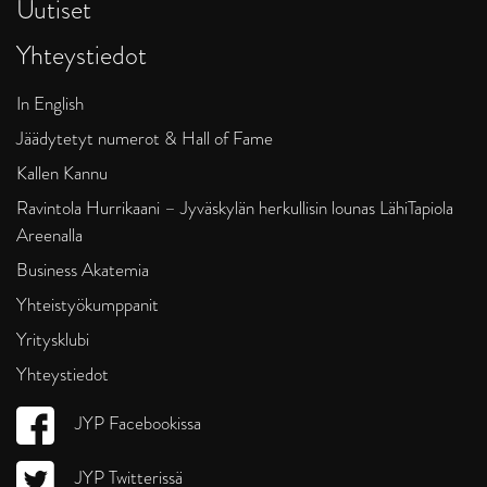
Uutiset
Yhteystiedot
In English
Jäädytetyt numerot & Hall of Fame
Kallen Kannu
Ravintola Hurrikaani – Jyväskylän herkullisin lounas LähiTapiola
Areenalla
Business Akatemia
Yhteistyökumppanit
Yritysklubi
Yhteystiedot
JYP Facebookissa
JYP Twitterissä