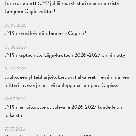
Turnausraportti: JYP juhlii seurahistorian ensimmäistä
Tampere Cupin voittoa!
06.08.2026
JYPin kausi käyntiin Tampere Cupista!
05.08.2026
JYPin kapteenisto Liiga-kauteen 2026–2027 on nimetty
04.08.2026
Joukkueen yhteisharjoitukset ovat alkaneet – ensimmäinen
mittari luvassa jo heti viikonloppuna Tampere Cupissa!
29.07.2026
JYPin harjoitusottelut tulevalle 2026-2027 kaudelle on
julkaistu!
27.07.2026