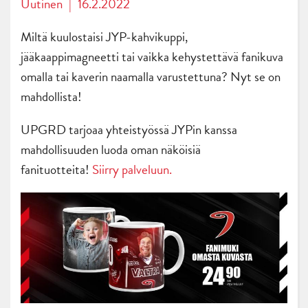
Uutinen
|
16.2.2022
Miltä kuulostaisi JYP-kahvikuppi,
jääkaappimagneetti tai vaikka kehystettävä fanikuva
omalla tai kaverin naamalla varustettuna? Nyt se on
mahdollista!
UPGRD tarjoaa yhteistyössä JYPin kanssa
mahdollisuuden luoda oman näköisiä
fanituotteita!
Siirry palveluun.