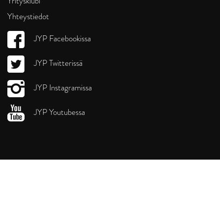
Yritysklubi
Yhteystiedot
JYP Facebookissa
JYP Twitterissä
JYP Instagramissa
JYP Youtubessa