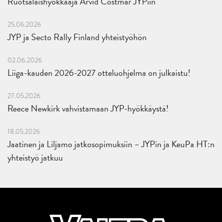
Ruotsalaishyökkääjä Arvid Costmar JYPiin
25.06.2026
JYP ja Secto Rally Finland yhteistyöhön
02.06.2026
Liiga-kauden 2026-2027 otteluohjelma on julkaistu!
27.05.2026
Reece Newkirk vahvistamaan JYP-hyökkäystä!
18.05.2026
Jaatinen ja Liljamo jatkosopimuksiin – JYPin ja KeuPa HT:n
yhteistyö jatkuu