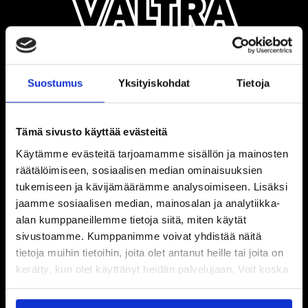
Suostumus
Yksityiskohdat
Tietoja
Tämä sivusto käyttää evästeitä
Käytämme evästeitä tarjoamamme sisällön ja mainosten
räätälöimiseen, sosiaalisen median ominaisuuksien
tukemiseen ja kävijämäärämme analysoimiseen. Lisäksi
jaamme sosiaalisen median, mainosalan ja analytiikka-
alan kumppaneillemme tietoja siitä, miten käytät
sivustoamme. Kumppanimme voivat yhdistää näitä
tietoja muihin tietoihin, joita olet antanut heille tai joita on
kerätty, kun olet käyttänyt heidän palvelujaan. Voit koska
tahansa kumota tai muuttaa suostumustasi evästeiden
käytöstä
Evästeet-sivultamme
.