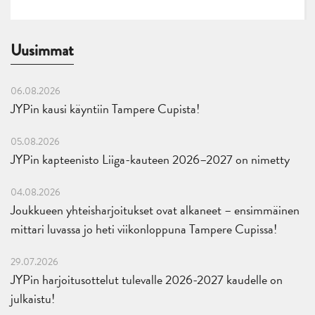
Uusimmat
06.08.2026
JYPin kausi käyntiin Tampere Cupista!
05.08.2026
JYPin kapteenisto Liiga-kauteen 2026–2027 on nimetty
04.08.2026
Joukkueen yhteisharjoitukset ovat alkaneet – ensimmäinen
mittari luvassa jo heti viikonloppuna Tampere Cupissa!
29.07.2026
JYPin harjoitusottelut tulevalle 2026-2027 kaudelle on
julkaistu!