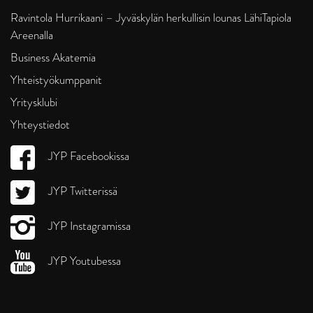
Ravintola Hurrikaani – Jyväskylän herkullisin lounas LähiTapiola
Areenalla
Business Akatemia
Yhteistyökumppanit
Yritysklubi
Yhteystiedot
JYP Facebookissa
JYP Twitterissä
JYP Instagramissa
JYP Youtubessa