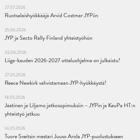
27.07.2026
Ruotsalaishyökkääjä Arvid Costmar JYPiin
25.06.2026
JYP ja Secto Rally Finland yhteistyöhön
02.06.2026
Liiga-kauden 2026-2027 otteluohjelma on julkaistu!
27.05.2026
Reece Newkirk vahvistamaan JYP-hyökkäystä!
18.05.2026
Jaatinen ja Liljamo jatkosopimuksiin – JYPin ja KeuPa HT:n
yhteistyö jatkuu
14.05.2026
Tuore Sveitsin mestari Juuso Arola JYP-puolustukseen