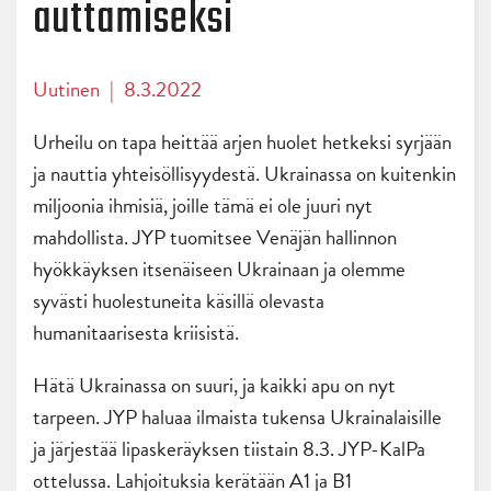
auttamiseksi
Uutinen
|
8.3.2022
Urheilu on tapa heittää arjen huolet hetkeksi syrjään
ja nauttia yhteisöllisyydestä. Ukrainassa on kuitenkin
miljoonia ihmisiä, joille tämä ei ole juuri nyt
mahdollista. JYP tuomitsee Venäjän hallinnon
hyökkäyksen itsenäiseen Ukrainaan ja olemme
syvästi huolestuneita käsillä olevasta
humanitaarisesta kriisistä.
Hätä Ukrainassa on suuri, ja kaikki apu on nyt
tarpeen. JYP haluaa ilmaista tukensa Ukrainalaisille
ja järjestää lipaskeräyksen tiistain 8.3. JYP-KalPa
ottelussa. Lahjoituksia kerätään A1 ja B1