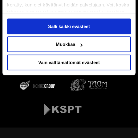
kerätty, kun olet käyttänyt heidän palvelujaan. Voit koska
tahansa kumota tai muuttaa suostumustasi evästeiden
käytöstä
Evästeet-sivultamme
.
Salli kaikki evästeet
Muokkaa
Vain välttämättömät evästeet