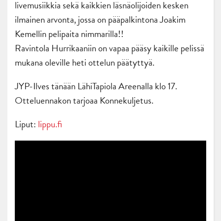
livemusiikkia sekä kaikkien läsnäolijoiden kesken
ilmainen arvonta, jossa on pääpalkintona Joakim
Kemellin pelipaita nimmarilla!!
Ravintola Hurrikaaniin on vapaa pääsy kaikille pelissä
mukana oleville heti ottelun päätyttyä.
JYP-Ilves tänään LähiTapiola Areenalla klo 17.
Otteluennakon tarjoaa Konnekuljetus.
Liput:
lippu.fi