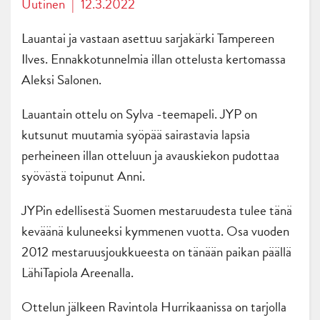
Uutinen
|
12.3.2022
Lauantai ja vastaan asettuu sarjakärki Tampereen
Ilves. Ennakkotunnelmia illan ottelusta kertomassa
Aleksi Salonen.
Lauantain ottelu on Sylva -teemapeli. JYP on
kutsunut muutamia syöpää sairastavia lapsia
perheineen illan otteluun ja avauskiekon pudottaa
syövästä toipunut Anni.
JYPin edellisestä Suomen mestaruudesta tulee tänä
keväänä kuluneeksi kymmenen vuotta. Osa vuoden
2012 mestaruusjoukkueesta on tänään paikan päällä
LähiTapiola Areenalla.
Ottelun jälkeen Ravintola Hurrikaanissa on tarjolla