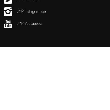
JYP Instagramissa
JYP Youtubessa