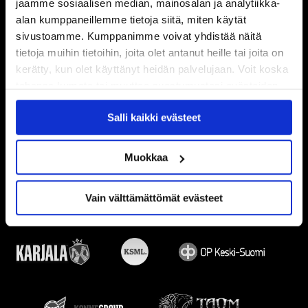
jaamme sosiaalisen median, mainosalan ja analytiikka-
alan kumppaneillemme tietoja siitä, miten käytät
sivustoamme. Kumppanimme voivat yhdistää näitä
tietoja muihin tietoihin, joita olet antanut heille tai joita on
kerätty, kun olet käyttänyt heidän palvelujaan. Voit koska
tahansa kumota tai muuttaa suostumustasi evästeiden
käytöstä
Evästeet-sivultamme
.
Salli kaikki evästeet
Muokkaa
Vain välttämättömät evästeet