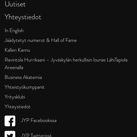
Uutiset
Yhteystiedot
In English
Jäädytetyt numerot & Hall of Fame
Kallen Kannu
Ravintola Hurrikaani – Jyväskylän herkullisin lounas LähiTapiola
Areenalla
Business Akatemia
Yhteistyökumppanit
Yritysklubi
Yhteystiedot
JYP Facebookissa
JYP Twitterissä