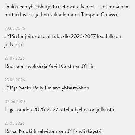
Joukkueen yhteisharjoitukset ovat alkaneet – ensimmäinen
mittari luvassa jo heti viikonloppuna Tampere Cupissa!
29.07.2026
JYPin harjoitusottelut tulevalle 2026-2027 kaudelle on
julkaistu!
27.07.2026
Ruotsalaishyökkääjä Arvid Costmar JYPiin
25.06.2026
JYP ja Secto Rally Finland yhteistyöhön
02.06.2026
Liiga-kauden 2026-2027 otteluohjelma on julkaistu!
27.05.2026
Reece Newkirk vahvistamaan JYP-hyökkäystä!