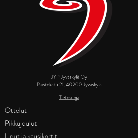
JYP Jyväskylä Oy
Puistokatu 21, 40200 Jyväskylä
Tietosuoja
Ottelut
Pikkujoulut
Liput ja kausikortit