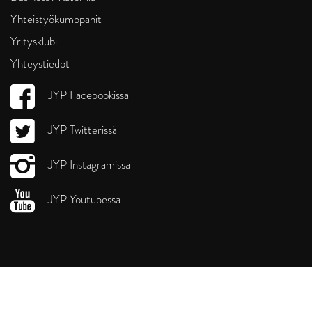
Yhteistyökumppanit
Yritysklubi
Yhteystiedot
JYP Facebookissa
JYP Twitterissä
JYP Instagramissa
JYP Youtubessa