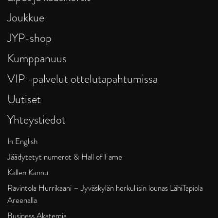
Joukkue
JYP-shop
Kumppanuus
VIP -palvelut ottelutapahtumissa
Uutiset
Yhteystiedot
In English
Jäädytetyt numerot & Hall of Fame
Kallen Kannu
Ravintola Hurrikaani – Jyväskylän herkullisin lounas LähiTapiola
Areenalla
Business Akatemia