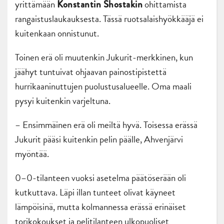
yrittämään
ohittamista
Konstantin Shostakin
rangaistuslaukauksesta. Tässä ruotsalaishyökkääjä ei
kuitenkaan onnistunut.
Toinen erä oli muutenkin Jukurit-merkkinen, kun
jäähyt tuntuivat ohjaavan painostipistettä
hurrikaaninuttujen puolustusalueelle. Oma maali
pysyi kuitenkin varjeltuna.
– Ensimmäinen erä oli meiltä hyvä. Toisessa erässä
Jukurit pääsi kuitenkin pelin päälle, Ahvenjärvi
myöntää.
0–0-tilanteen vuoksi asetelma päätöserään oli
kutkuttava. Läpi illan tunteet olivat käyneet
lämpöisinä, mutta kolmannessa erässä erinäiset
torikokoukset ja pelitilanteen ulkopuoliset