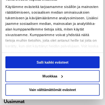
helposti, oman alueen syöttövirheen jälkeen. Tällä
Käytämme evästeitä tarjoamamme sisällön ja mainosten
osumalla vieraat veivät voiton nimiinsä ja tasoittivat
räätälöimiseen, sosiaalisen median ominaisuuksien
kauden kohtaamisten voitot 3–3:een.
tukemiseen ja kävijämäärämme analysoimiseen. Lisäksi
jaamme sosiaalisen median, mainosalan ja analytiikka-
JYPin seuraava ottelu on jo lauantaina. Silloin
alan kumppaneillemme tietoja siitä, miten käytät
sivustoamme. Kumppanimme voivat yhdistää näitä
vastassa on SaiPa Lappeenrannassa.
tietoja muihin tietoihin, joita olet antanut heille tai joita on
kerätty, kun olet käyttänyt heidän palvelujaan. Voit koska
Toimittaja: Jere Korkalainen
tahansa kumota tai muuttaa suostumustasi evästeiden
Kuvat: Jiri Halttunen
käytöstä
Evästeet-sivultamme
.
Salli kaikki evästeet
Muokkaa
Vain välttämättömät evästeet
Uusimmat