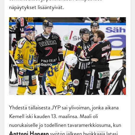
näpäytykset lisääntyivät.
Yhdestä tällaisesta JYP sai ylivoiman, jonka aikana
Kemell iski kauden 13. maalinsa. Maali oli
nuorukaiselle jo todellinen tavaramerkkiosuma, kun
syötön jälkeen hyökkääjä latasi
Anttoni Hongan