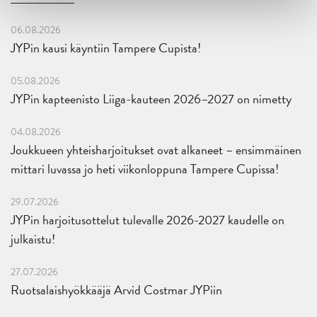
06.08.2026
JYPin kausi käyntiin Tampere Cupista!
05.08.2026
JYPin kapteenisto Liiga-kauteen 2026–2027 on nimetty
04.08.2026
Joukkueen yhteisharjoitukset ovat alkaneet – ensimmäinen
mittari luvassa jo heti viikonloppuna Tampere Cupissa!
29.07.2026
JYPin harjoitusottelut tulevalle 2026-2027 kaudelle on
julkaistu!
27.07.2026
Ruotsalaishyökkääjä Arvid Costmar JYPiin