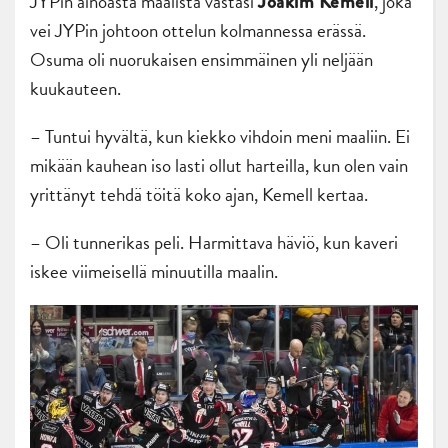
JYPin ainoasta maalista vastasi
, joka
Joakim Kemell
vei JYPin johtoon ottelun kolmannessa erässä.
Osuma oli nuorukaisen ensimmäinen yli neljään
kuukauteen.
– Tuntui hyvältä, kun kiekko vihdoin meni maaliin. Ei
mikään kauhean iso lasti ollut harteilla, kun olen vain
yrittänyt tehdä töitä koko ajan, Kemell kertaa.
– Oli tunnerikas peli. Harmittava häviö, kun kaveri
iskee viimeisellä minuutilla maalin.