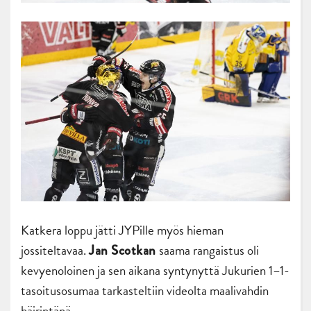
Katkera loppu jätti JYPille myös hieman
jossiteltavaa.
saama rangaistus oli
Jan Scotkan
kevyenoloinen ja sen aikana syntynyttä Jukurien 1–1-
tasoitusosumaa tarkasteltiin videolta maalivahdin
häirintänä.