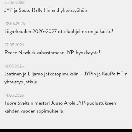
25.06.2026
JYP ja Secto Rally Finland yhteistyöhön
02.06.2026
Liiga-kauden 2026-2027 otteluohjelma on julkaistu!
27.05.2026
Reece Newkirk vahvistamaan JYP-hyökkäystä!
18.05.2026
Jaatinen ja Liljamo jatkosopimuksiin – JYPin ja KeuPa HT:n
yhteistyö jatkuu
14.05.2026
Tuore Sveitsin mestari Juuso Arola JYP-puolustukseen
kahden vuoden sopimuksella