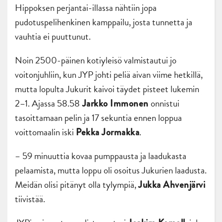
Hippoksen perjantai-illassa nähtiin jopa
pudotuspelihenkinen kamppailu, josta tunnetta ja
vauhtia ei puuttunut.
Noin 2500-päinen kotiyleisö valmistautui jo
voitonjuhliin, kun JYP johti peliä aivan viime hetkillä,
mutta lopulta Jukurit kaivoi täydet pisteet lukemin
2–1. Ajassa 58.58
onnistui
Jarkko Immonen
tasoittamaan pelin ja 17 sekuntia ennen loppua
voittomaalin iski
.
Pekka Jormakka
– 59 minuuttia kovaa pumppausta ja laadukasta
pelaamista, mutta loppu oli osoitus Jukurien laadusta.
Meidän olisi pitänyt olla tylympiä,
Jukka Ahvenjärvi
tiivistää.