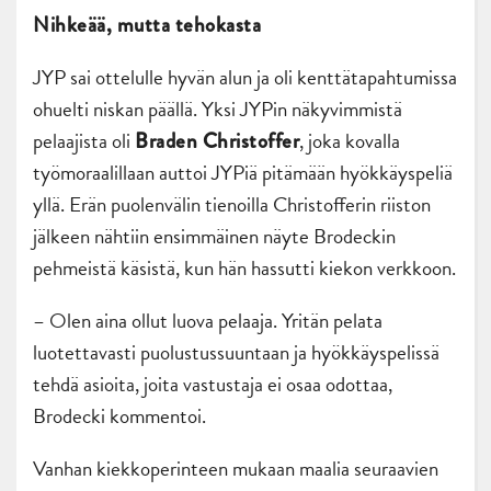
Nihkeää, mutta tehokasta
JYP sai ottelulle hyvän alun ja oli kenttätapahtumissa
ohuelti niskan päällä. Yksi JYPin näkyvimmistä
pelaajista oli
, joka kovalla
Braden Christoffer
työmoraalillaan auttoi JYPiä pitämään hyökkäyspeliä
yllä. Erän puolenvälin tienoilla Christofferin riiston
jälkeen nähtiin ensimmäinen näyte Brodeckin
pehmeistä käsistä, kun hän hassutti kiekon verkkoon.
– Olen aina ollut luova pelaaja. Yritän pelata
luotettavasti puolustussuuntaan ja hyökkäyspelissä
tehdä asioita, joita vastustaja ei osaa odottaa,
Brodecki kommentoi.
Vanhan kiekkoperinteen mukaan maalia seuraavien