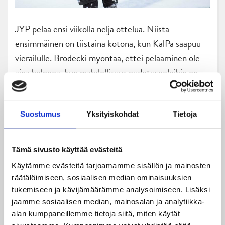
JYP pelaa ensi viikolla neljä ottelua. Niistä
ensimmäinen on tiistaina kotona, kun KalPa saapuu
vierailulle. Brodecki myöntää, ettei pelaaminen ole
aina helppoa, kun mahdollisuus pudotuspeleihin on
mennyt, mutta kaukaloon halutaan jättää kaikki
mahdollinen.
Suostumus
Yksityiskohdat
Tietoja
– Ohjelma on käytännössä lepoa, syömistä ja
jääkiekkoa. Haluan pelata faneille jotka ovat aina
Tämä sivusto käyttää evästeitä
olleet tukenamme.
Käytämme evästeitä tarjoamamme sisällön ja mainosten
Toimittaja: Jere Korkalainen
räätälöimiseen, sosiaalisen median ominaisuuksien
tukemiseen ja kävijämäärämme analysoimiseen. Lisäksi
Kuvat: Kimmo Metsälä
jaamme sosiaalisen median, mainosalan ja analytiikka-
alan kumppaneillemme tietoja siitä, miten käytät