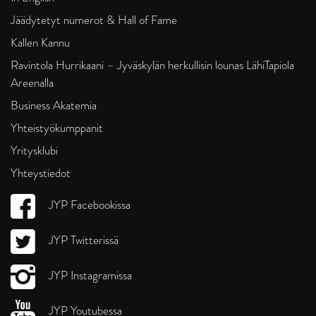
Jäädytetyt numerot & Hall of Fame
Kallen Kannu
Ravintola Hurrikaani – Jyväskylän herkullisin lounas LähiTapiola
Areenalla
Business Akatemia
Yhteistyökumppanit
Yritysklubi
Yhteystiedot
JYP Facebookissa
JYP Twitterissä
JYP Instagramissa
JYP Youtubessa