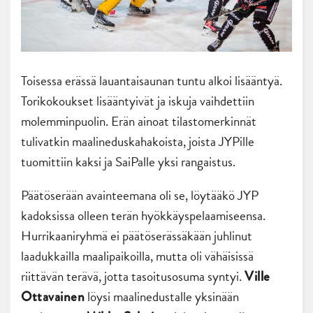
Toisessa erässä lauantaisaunan tuntu alkoi lisääntyä.
Torikokoukset lisääntyivät ja iskuja vaihdettiin
molemminpuolin. Erän ainoat tilastomerkinnät
tulivatkin maalineduskahakoista, joista JYPille
tuomittiin kaksi ja SaiPalle yksi rangaistus.
Päätöserään avainteemana oli se, löytääkö JYP
kadoksissa olleen terän hyökkäyspelaamiseensa.
Hurrikaaniryhmä ei päätöserässäkään juhlinut
laadukkailla maalipaikoilla, mutta oli vähäisissä
riittävän terävä, jotta tasoitusosuma syntyi.
Ville
löysi maalinedustalle yksinään
Ottavainen