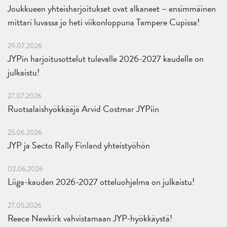
Joukkueen yhteisharjoitukset ovat alkaneet – ensimmäinen
mittari luvassa jo heti viikonloppuna Tampere Cupissa!
29.07.2026
JYPin harjoitusottelut tulevalle 2026-2027 kaudelle on
julkaistu!
27.07.2026
Ruotsalaishyökkääjä Arvid Costmar JYPiin
25.06.2026
JYP ja Secto Rally Finland yhteistyöhön
02.06.2026
Liiga-kauden 2026-2027 otteluohjelma on julkaistu!
27.05.2026
Reece Newkirk vahvistamaan JYP-hyökkäystä!