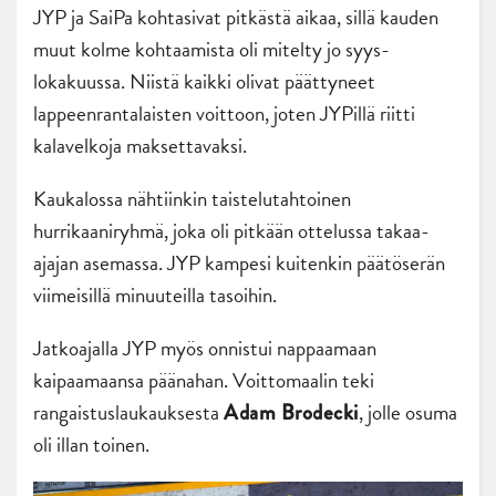
JYP ja SaiPa kohtasivat pitkästä aikaa, sillä kauden
muut kolme kohtaamista oli mitelty jo syys-
lokakuussa. Niistä kaikki olivat päättyneet
lappeenrantalaisten voittoon, joten JYPillä riitti
kalavelkoja maksettavaksi.
Kaukalossa nähtiinkin taistelutahtoinen
hurrikaaniryhmä, joka oli pitkään ottelussa takaa-
ajajan asemassa. JYP kampesi kuitenkin päätöserän
viimeisillä minuuteilla tasoihin.
Jatkoajalla JYP myös onnistui nappaamaan
kaipaamaansa päänahan. Voittomaalin teki
rangaistuslaukauksesta
, jolle osuma
Adam Brodecki
oli illan toinen.