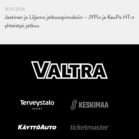
18.05.2026
Jaatinen ja Liljamo jatkosopimuksiin – JYPin ja KeuPa HT:n
yhteistyö jatkuu