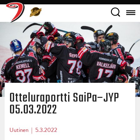
Otteluraportti SaiPa–JYP
05.03.2022
Uutinen
|
5.3.2022