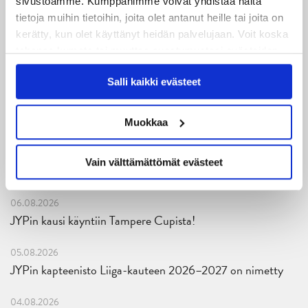
sivustoamme. Kumppanimme voivat yhdistää näitä
tietoja muihin tietoihin, joita olet antanut heille tai joita on
kerätty, kun olet käyttänyt heidän palvelujaan. Voit koska
tahansa kumota tai muuttaa suostumustasi evästeiden
käytöstä
Evästeet-sivultamme
.
Salli kaikki evästeet
Uusimmat
Muokkaa
08.08.2026
Turnausraportti: JYP juhlii seurahistorian ensimmäistä
Vain välttämättömät evästeet
Tampere Cupin voittoa!
06.08.2026
JYPin kausi käyntiin Tampere Cupista!
05.08.2026
JYPin kapteenisto Liiga-kauteen 2026–2027 on nimetty
04.08.2026