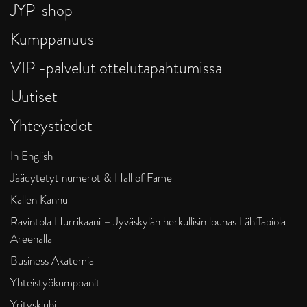
JYP-shop
Kumppanuus
VIP -palvelut ottelutapahtumissa
Uutiset
Yhteystiedot
In English
Jäädytetyt numerot & Hall of Fame
Kallen Kannu
Ravintola Hurrikaani – Jyväskylän herkullisin lounas LähiTapiola
Areenalla
Business Akatemia
Yhteistyökumppanit
Yritysklubi