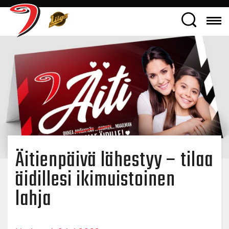
Äitienpäivä lähestyy – tilaa
äidillesi ikimuistoinen
lahja