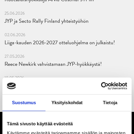
25.06.2026
JYP ja Secto Rally Finland yhteistyöhön
02.06.2026
Liiga-kauden 2026-2027 otteluohjelma on julkaistu!
27.05.2026
Reece Newkirk vahvistamaan JYP-hyökkäystä!
18.05.2026
Jaatinen ja Liljamo jatkosopimuksiin – JYPin ja KeuPa HT:n
yhteistyö jatkuu
Suostumus
Yksityiskohdat
Tietoja
Tämä sivusto käyttää evästeitä
Käytämme evästeitä tarjoamamme sisällön ja mainosten