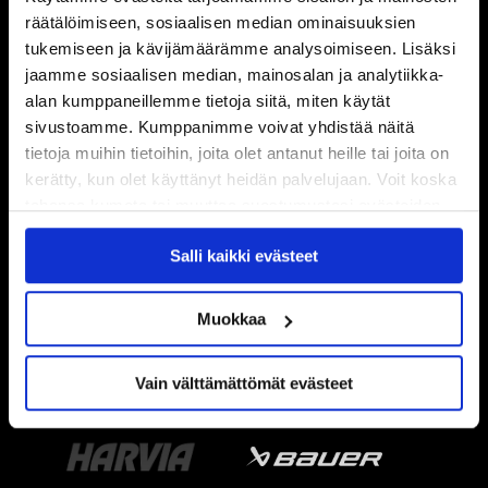
räätälöimiseen, sosiaalisen median ominaisuuksien
tukemiseen ja kävijämäärämme analysoimiseen. Lisäksi
jaamme sosiaalisen median, mainosalan ja analytiikka-
alan kumppaneillemme tietoja siitä, miten käytät
sivustoamme. Kumppanimme voivat yhdistää näitä
tietoja muihin tietoihin, joita olet antanut heille tai joita on
kerätty, kun olet käyttänyt heidän palvelujaan. Voit koska
tahansa kumota tai muuttaa suostumustasi evästeiden
käytöstä
Evästeet-sivultamme
.
Salli kaikki evästeet
Muokkaa
Vain välttämättömät evästeet