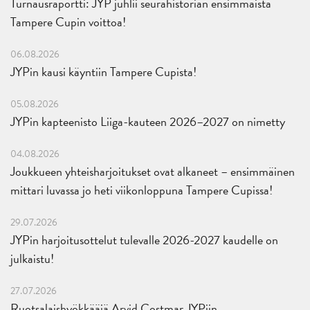
Turnausraportti: JYP juhlii seurahistorian ensimmäistä
Tampere Cupin voittoa!
06.08.2026
JYPin kausi käyntiin Tampere Cupista!
05.08.2026
JYPin kapteenisto Liiga-kauteen 2026–2027 on nimetty
04.08.2026
Joukkueen yhteisharjoitukset ovat alkaneet – ensimmäinen
mittari luvassa jo heti viikonloppuna Tampere Cupissa!
29.07.2026
JYPin harjoitusottelut tulevalle 2026-2027 kaudelle on
julkaistu!
27.07.2026
Ruotsalaishyökkääjä Arvid Costmar JYPiin