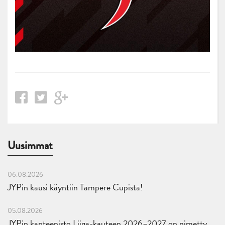
Uusimmat
06.08.2026
JYPin kausi käyntiin Tampere Cupista!
05.08.2026
JYPin kapteenisto Liiga-kauteen 2026–2027 on nimetty