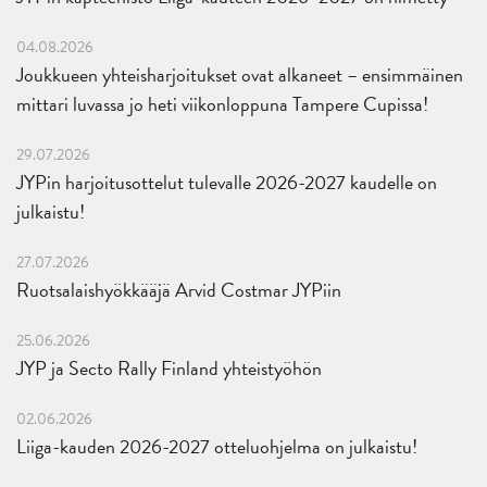
04.08.2026
Joukkueen yhteisharjoitukset ovat alkaneet – ensimmäinen
mittari luvassa jo heti viikonloppuna Tampere Cupissa!
29.07.2026
JYPin harjoitusottelut tulevalle 2026-2027 kaudelle on
julkaistu!
27.07.2026
Ruotsalaishyökkääjä Arvid Costmar JYPiin
25.06.2026
JYP ja Secto Rally Finland yhteistyöhön
02.06.2026
Liiga-kauden 2026-2027 otteluohjelma on julkaistu!