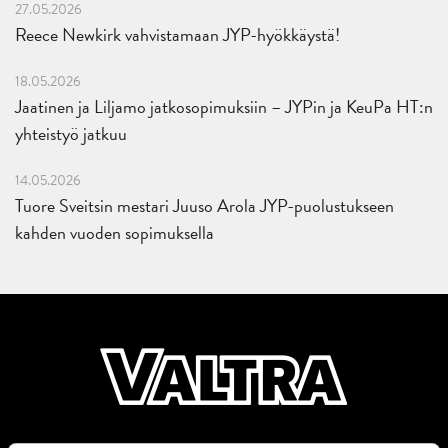
27.05.2026
Reece Newkirk vahvistamaan JYP-hyökkäystä!
18.05.2026
Jaatinen ja Liljamo jatkosopimuksiin – JYPin ja KeuPa HT:n
yhteistyö jatkuu
14.05.2026
Tuore Sveitsin mestari Juuso Arola JYP-puolustukseen
kahden vuoden sopimuksella