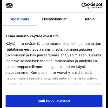
Suostumus
Yksityiskohdat
Tietoja
Tämä sivusto käyttää evästeitä
Käytämme evästeitä tarjoamamme sisällön ja mainosten
räätälöimiseen, sosiaalisen median ominaisuuksien
tukemiseen ja kävijämäärämme analysoimiseen. Lisäksi
jaamme sosiaalisen median, mainosalan ja analytiikka-
alan kumppaneillemme tietoja siitä, miten käytät
sivustoamme. Kumppanimme voivat yhdistää näitä
tietoja muihin tietoihin, joita olet antanut heille tai joita on
kerätty, kun olet käyttänyt heidän palvelujaan. Voit koska
tahansa kumota tai muuttaa suostumustasi evästeiden
käytöstä
Evästeet-sivultamme
.
Salli kaikki evästeet