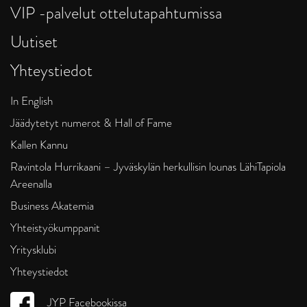
VIP -palvelut ottelutapahtumissa
Uutiset
Yhteystiedot
In English
Jäädytetyt numerot & Hall of Fame
Kallen Kannu
Ravintola Hurrikaani – Jyväskylän herkullisin lounas LähiTapiola
Areenalla
Business Akatemia
Yhteistyökumppanit
Yritysklubi
Yhteystiedot
JYP Facebookissa