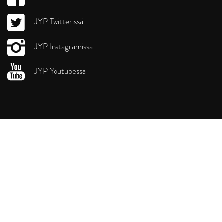
JYP Twitterissä
JYP Instagramissa
JYP Youtubessa