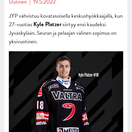
Uutinen
|
19.5.2022
JYP vahvistuu kovatasoisella keskushyökkääjällä, kun
27-vuotias
siirtyy ensi kaudeksi
Kyle Platzer
Jyväskylään. Seuran ja pelaajan välinen sopimus on
yksivuotinen.