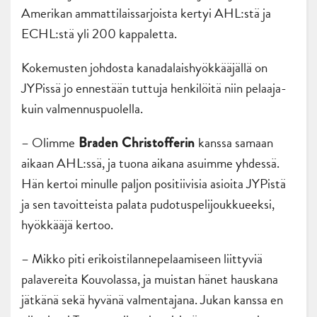
Amerikan ammattilaissarjoista kertyi AHL:stä ja
ECHL:stä yli 200 kappaletta.
Kokemusten johdosta kanadalaishyökkääjällä on
JYPissä jo ennestään tuttuja henkilöitä niin pelaaja-
kuin valmennuspuolella.
– Olimme
kanssa samaan
Braden Christofferin
aikaan AHL:ssä, ja tuona aikana asuimme yhdessä.
Hän kertoi minulle paljon positiivisia asioita JYPistä
ja sen tavoitteista palata pudotuspelijoukkueeksi,
hyökkääjä kertoo.
– Mikko piti erikoistilannepelaamiseen liittyviä
palavereita Kouvolassa, ja muistan hänet hauskana
jätkänä sekä hyvänä valmentajana. Jukan kanssa en