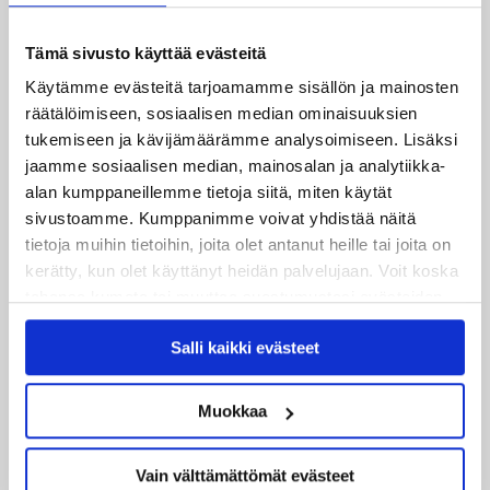
Joakim Kemell 2024
Robert Rooba 2024
Tämä sivusto käyttää evästeitä
Samuel Salonen 2024
Käytämme evästeitä tarjoamamme sisällön ja mainosten
Patrik Siikanen 2024
räätälöimiseen, sosiaalisen median ominaisuuksien
Santeri Koskela 2025
tukemiseen ja kävijämäärämme analysoimiseen. Lisäksi
jaamme sosiaalisen median, mainosalan ja analytiikka-
Juuso Puustinen 2025
alan kumppaneillemme tietoja siitä, miten käytät
Severi Lahtinen 2025
sivustoamme. Kumppanimme voivat yhdistää näitä
Aaro Vidgren 2025
tietoja muihin tietoihin, joita olet antanut heille tai joita on
Mikko Petman 2025
kerätty, kun olet käyttänyt heidän palvelujaan. Voit koska
Riku Tohila 2025
tahansa kumota tai muuttaa suostumustasi evästeiden
käytöstä
Evästeet-sivultamme
.
Jere Lassila 2025
Salli kaikki evästeet
Mikko Perttu 2026
Muokkaa
Vain välttämättömät evästeet