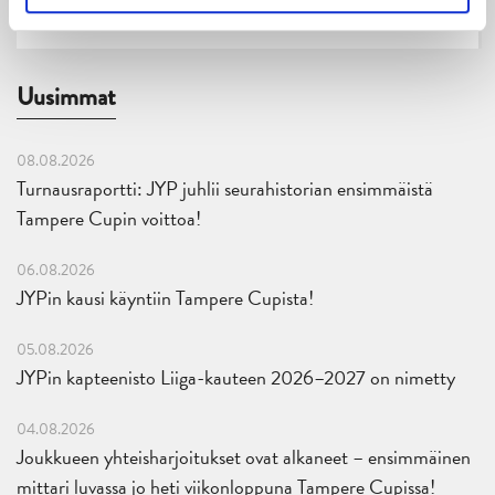
Uusimmat
08.08.2026
Turnausraportti: JYP juhlii seurahistorian ensimmäistä
Tampere Cupin voittoa!
06.08.2026
JYPin kausi käyntiin Tampere Cupista!
05.08.2026
JYPin kapteenisto Liiga-kauteen 2026–2027 on nimetty
04.08.2026
Joukkueen yhteisharjoitukset ovat alkaneet – ensimmäinen
mittari luvassa jo heti viikonloppuna Tampere Cupissa!