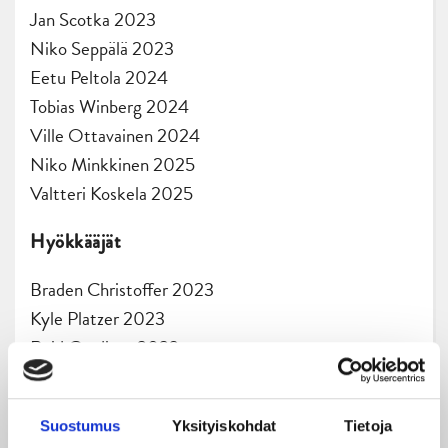
Jan Scotka 2023
Niko Seppälä 2023
Eetu Peltola 2024
Tobias Winberg 2024
Ville Ottavainen 2024
Niko Minkkinen 2025
Valtteri Koskela 2025
Hyökkääjät
Braden Christoffer 2023
Kyle Platzer 2023
Reid Gardiner 2023
Anton Stråka 2023
Samuel Valkeejärvi 2023
Suostumus
Yksityiskohdat
Tietoja
Rasmus Heljanko 2024