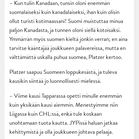
– Kun tulin Kanadaan, tunsin oloni enemmän
suomalaiseksi kuin kanadalaiseksi, ihan kuin olisin
ollut turisti kotimaassani! Suomi muistuttaa minua
paljon Kanadasta, ja tunnen oloni siellä kotoisaksi.
Ymmärrän myös suomen kieltä jonkin verran; en aina
tarvitse kääntäjää joukkueen palavereissa, mutta en
välttämättä uskalla puhua suomea, Platzer kertoo.
Platzer saapuu Suomeen loppukesästä, ja tuleva
kausikin siintää jo luonnollisesti mielessä.
– Viime kausi Tapparassa opetti minulle enemmän
kuin yksikään kausi aiemmin. Menestyimme niin
Liigassa kuin CHL:ssä, enkä tule koskaan
unohtamaan tuota kautta. JYPissä haluan jatkaa
kehittymistä ja olla joukkueen johtava pelaaja.