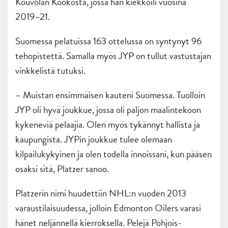
Kouvolan Kookosta, jossa hän kiekkoili vuosina
2019–21.
Suomessa pelatuissa 163 ottelussa on syntynyt 96
tehopistettä. Samalla myös JYP on tullut vastustajan
vinkkelistä tutuksi.
– Muistan ensimmäisen kauteni Suomessa. Tuolloin
JYP oli hyvä joukkue, jossa oli paljon maalintekoon
kykeneviä pelaajia. Olen myös tykännyt hallista ja
kaupungista. JYPin joukkue tulee olemaan
kilpailukykyinen ja olen todella innoissani, kun pääsen
osaksi sitä, Platzer sanoo.
Platzerin nimi huudettiin NHL:n vuoden 2013
varaustilaisuudessa, jolloin Edmonton Oilers varasi
hänet neljännellä kierroksella. Pelejä Pohjois-