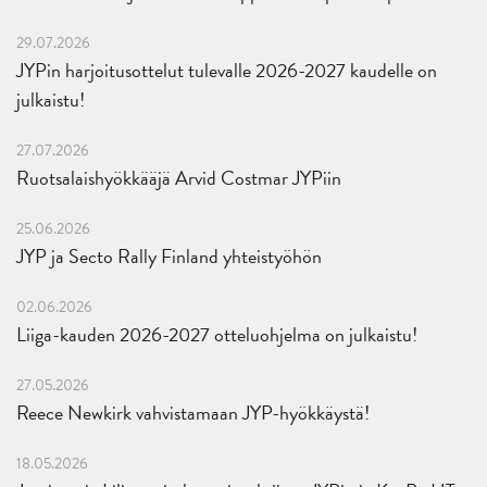
29.07.2026
JYPin harjoitusottelut tulevalle 2026-2027 kaudelle on
julkaistu!
27.07.2026
Ruotsalaishyökkääjä Arvid Costmar JYPiin
25.06.2026
JYP ja Secto Rally Finland yhteistyöhön
02.06.2026
Liiga-kauden 2026-2027 otteluohjelma on julkaistu!
27.05.2026
Reece Newkirk vahvistamaan JYP-hyökkäystä!
18.05.2026