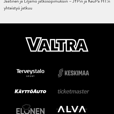
Jaatinen ja Liljamo jatkosopimuksiin – JYPin ja KeuPa HT:n
yhteistyö jatkuu