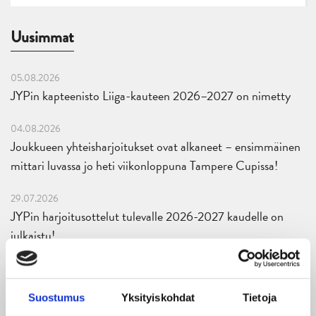
Uusimmat
05.08.2026
JYPin kapteenisto Liiga-kauteen 2026–2027 on nimetty
04.08.2026
Joukkueen yhteisharjoitukset ovat alkaneet – ensimmäinen
mittari luvassa jo heti viikonloppuna Tampere Cupissa!
29.07.2026
JYPin harjoitusottelut tulevalle 2026-2027 kaudelle on
julkaistu!
27.07.2026
Ruotsalaishyökkääjä Arvid Costmar JYPiin
Suostumus
Yksityiskohdat
Tietoja