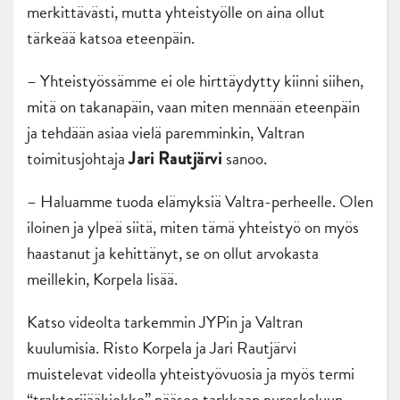
merkittävästi, mutta yhteistyölle on aina ollut
tärkeää katsoa eteenpäin.
– Yhteistyössämme ei ole hirttäydytty kiinni siihen,
mitä on takanapäin, vaan miten mennään eteenpäin
ja tehdään asiaa vielä paremminkin, Valtran
toimitusjohtaja
sanoo.
Jari Rautjärvi
– Haluamme tuoda elämyksiä Valtra-perheelle. Olen
iloinen ja ylpeä siitä, miten tämä yhteistyö on myös
haastanut ja kehittänyt, se on ollut arvokasta
meillekin, Korpela lisää.
Katso videolta tarkemmin JYPin ja Valtran
kuulumisia. Risto Korpela ja Jari Rautjärvi
muistelevat videolla yhteistyövuosia ja myös termi
“traktorijääkiekko” pääsee tarkkaan pureskeluun.