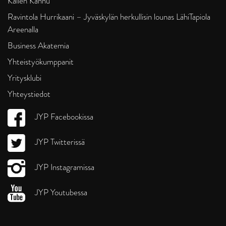
Kallen Kannu
Ravintola Hurrikaani – Jyväskylän herkullisin lounas LähiTapiola
Areenalla
Business Akatemia
Yhteistyökumppanit
Yritysklubi
Yhteystiedot
JYP Facebookissa
JYP Twitterissä
JYP Instagramissa
JYP Youtubessa