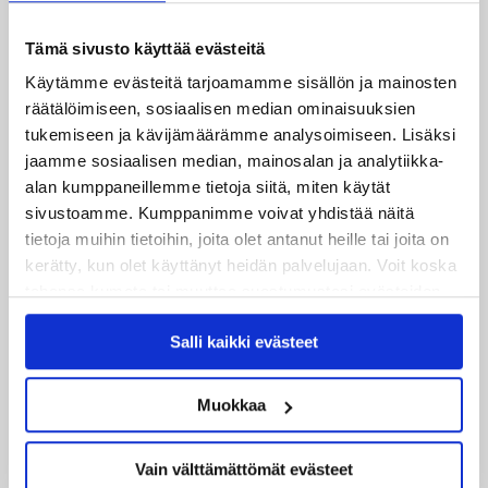
25.06.2026
JYP ja Secto Rally Finland yhteistyöhön
Tämä sivusto käyttää evästeitä
02.06.2026
Käytämme evästeitä tarjoamamme sisällön ja mainosten
Liiga-kauden 2026-2027 otteluohjelma on julkaistu!
räätälöimiseen, sosiaalisen median ominaisuuksien
tukemiseen ja kävijämäärämme analysoimiseen. Lisäksi
27.05.2026
jaamme sosiaalisen median, mainosalan ja analytiikka-
Reece Newkirk vahvistamaan JYP-hyökkäystä!
alan kumppaneillemme tietoja siitä, miten käytät
sivustoamme. Kumppanimme voivat yhdistää näitä
18.05.2026
tietoja muihin tietoihin, joita olet antanut heille tai joita on
Jaatinen ja Liljamo jatkosopimuksiin – JYPin ja KeuPa HT:n
kerätty, kun olet käyttänyt heidän palvelujaan. Voit koska
yhteistyö jatkuu
tahansa kumota tai muuttaa suostumustasi evästeiden
käytöstä
Evästeet-sivultamme
.
Salli kaikki evästeet
14.05.2026
Tuore Sveitsin mestari Juuso Arola JYP-puolustukseen
kahden vuoden sopimuksella
Muokkaa
12.05.2026
Vain välttämättömät evästeet
Veeti Väisänen JYP-puolustukseen kahden vuoden