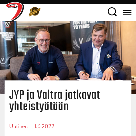
JYP ja Valtra jatkavat
yhteistyötään
Uutinen
|
1.6.2022