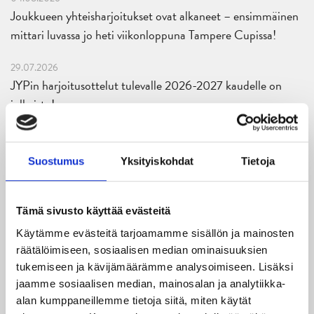
Joukkueen yhteisharjoitukset ovat alkaneet – ensimmäinen
mittari luvassa jo heti viikonloppuna Tampere Cupissa!
29.07.2026
JYPin harjoitusottelut tulevalle 2026-2027 kaudelle on
julkaistu!
27.07.2026
Ruotsalaishyökkääjä Arvid Costmar JYPiin
Suostumus
Yksityiskohdat
Tietoja
25.06.2026
JYP ja Secto Rally Finland yhteistyöhön
Tämä sivusto käyttää evästeitä
Käytämme evästeitä tarjoamamme sisällön ja mainosten
02.06.2026
räätälöimiseen, sosiaalisen median ominaisuuksien
Liiga-kauden 2026-2027 otteluohjelma on julkaistu!
tukemiseen ja kävijämäärämme analysoimiseen. Lisäksi
jaamme sosiaalisen median, mainosalan ja analytiikka-
27.05.2026
alan kumppaneillemme tietoja siitä, miten käytät
Reece Newkirk vahvistamaan JYP-hyökkäystä!