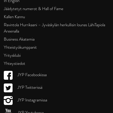
In English
Jäädytetyt numerot & Hall of Fame
Kallen Kannu
Ravintola Hurrikaani – Jyväskylän herkullisin lounas LähiTapiola
Areenalla
Business Akatemia
Yhteistyökumppanit
Yritysklubi
Yhteystiedot
JYP Facebookissa
JYP Twitterissä
JYP Instagramissa
JYP Youtubessa