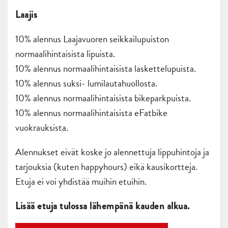
Laajis
10% alennus Laajavuoren seikkailupuiston
normaalihintaisista lipuista.
10% alennus normaalihintaisista laskettelupuista.
10% alennus suksi- lumilautahuollosta.
10% alennus normaalihintaisista bikeparkpuista.
10% alennus normaalihintaisista eFatbike
vuokrauksista.
Alennukset eivät koske jo alennettuja lippuhintoja ja
tarjouksia (kuten happyhours) eikä kausikortteja.
Etuja ei voi yhdistää muihin etuihin.
Lisää etuja tulossa lähempänä kauden alkua.