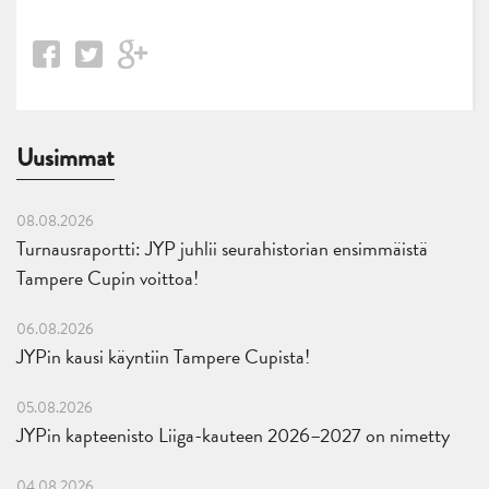
Uusimmat
08.08.2026
Turnausraportti: JYP juhlii seurahistorian ensimmäistä
Tampere Cupin voittoa!
06.08.2026
JYPin kausi käyntiin Tampere Cupista!
05.08.2026
JYPin kapteenisto Liiga-kauteen 2026–2027 on nimetty
04.08.2026