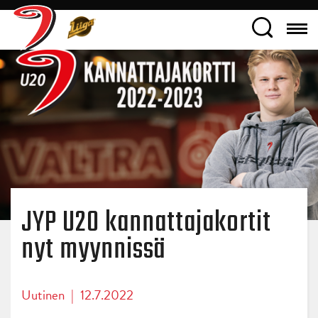
JYP U20 kannattajakortit
nyt myynnissä
Uutinen
|
12.7.2022