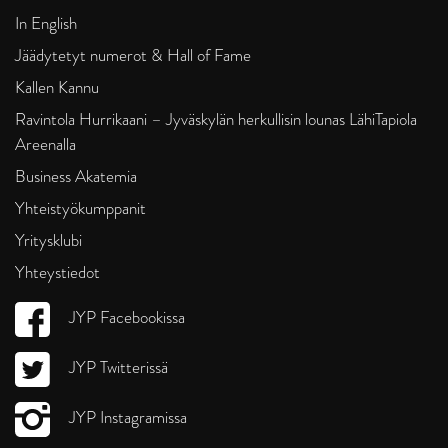
In English
Jäädytetyt numerot & Hall of Fame
Kallen Kannu
Ravintola Hurrikaani – Jyväskylän herkullisin lounas LähiTapiola
Areenalla
Business Akatemia
Yhteistyökumppanit
Yritysklubi
Yhteystiedot
JYP Facebookissa
JYP Twitterissä
JYP Instagramissa