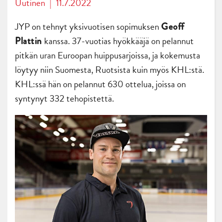
Uutinen
|
11.7.2022
JYP on tehnyt yksivuotisen sopimuksen
Geoff
kanssa. 37-vuotias hyökkääjä on pelannut
Plattin
pitkän uran Euroopan huippusarjoissa, ja kokemusta
löytyy niin Suomesta, Ruotsista kuin myös KHL:stä.
KHL:ssä hän on pelannut 630 ottelua, joissa on
syntynyt 332 tehopistettä.