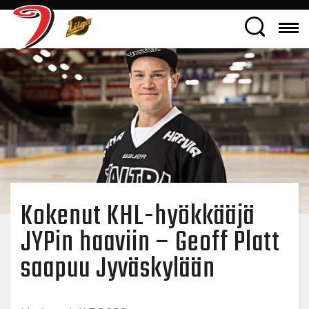
Kokenut KHL-hyökkääjä
JYPin haaviin – Geoff Platt
saapuu Jyväskylään