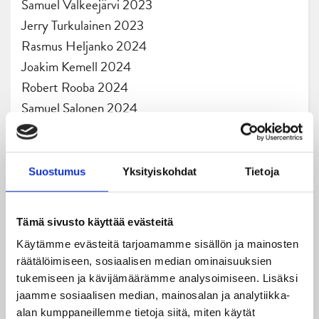
Samuel Valkeejärvi 2023
Jerry Turkulainen 2023
Rasmus Heljanko 2024
Joakim Kemell 2024
Robert Rooba 2024
Samuel Salonen 2024
Patrik Siikanen 2024
Santeri Koskela 2025
Juuso Puustinen 2025
Suostumus
Yksityiskohdat
Tietoja
Severi Lahtinen 2025
Aaro Vidgren 2025
Tämä sivusto käyttää evästeitä
Mikko Petman 2025
Käytämme evästeitä tarjoamamme sisällön ja mainosten
Riku Tohila 2025
räätälöimiseen, sosiaalisen median ominaisuuksien
Jere Lassila 2025
tukemiseen ja kävijämäärämme analysoimiseen. Lisäksi
Mikko Perttu 2026
jaamme sosiaalisen median, mainosalan ja analytiikka-
alan kumppaneillemme tietoja siitä, miten käytät