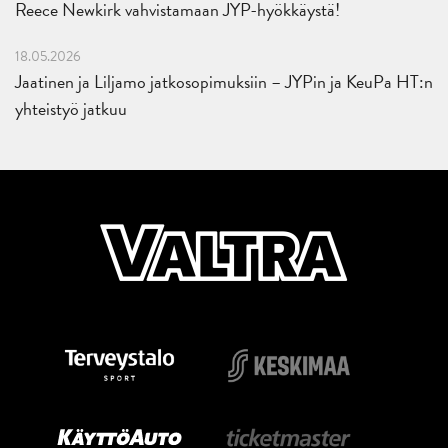
Reece Newkirk vahvistamaan JYP-hyökkäystä!
18.05.2026
Jaatinen ja Liljamo jatkosopimuksiin – JYPin ja KeuPa HT:n
yhteistyö jatkuu