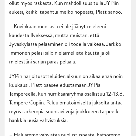
ollut myös raskasta. Kun mahdollisuus tulla JYPiin
aukesi, kaikki tapahtui melko nopeasti, Platt sanoo.
– Kovinkaan moni asia ei ole jäänyt mieleeni
kaudesta Ilveksessä, mutta muistan, että
Jyväskylässä pelaaminen oli todella vaikeaa. Jarkko
Immonen pelasi silloin eläimellistä kautta ja oli
mielestäni sarjan paras pelaaja.
JYPin harjoitusotteluiden alkuun on aikaa enää noin
kuukausi. Platt pääsee edustamaan JYPiä
Tampereella, kun hurrikaaniryhmä osallistuu 12-13.8.
Tampere Cupiin. Paluu omatoimiselta jaksolta antaa
myös tarkempia suuntaviivoja joukkueen tarpeelle
hankkia uusia vahvistuksia.
– Haluamme vahvistaa puolustuspäätä, katsomme