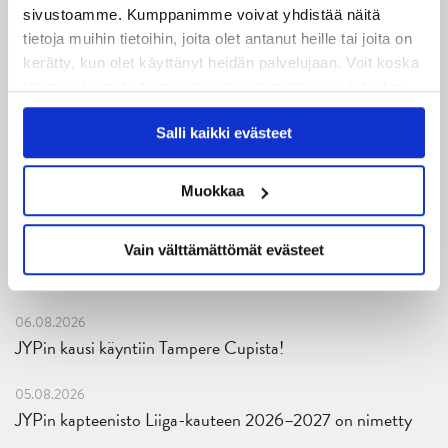
sivustoamme. Kumppanimme voivat yhdistää näitä
tietoja muihin tietoihin, joita olet antanut heille tai joita on
kerätty, kun olet käyttänyt heidän palvelujaan. Voit koska
tahansa kumota tai muuttaa suostumustasi evästeiden
käytöstä
Evästeet-sivultamme
.
Salli kaikki evästeet
Uusimmat
Muokkaa
08.08.2026
Turnausraportti: JYP juhlii seurahistorian ensimmäistä
Vain välttämättömät evästeet
Tampere Cupin voittoa!
06.08.2026
JYPin kausi käyntiin Tampere Cupista!
05.08.2026
JYPin kapteenisto Liiga-kauteen 2026–2027 on nimetty