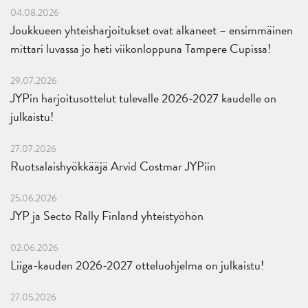
04.08.2026
Joukkueen yhteisharjoitukset ovat alkaneet – ensimmäinen
mittari luvassa jo heti viikonloppuna Tampere Cupissa!
29.07.2026
JYPin harjoitusottelut tulevalle 2026-2027 kaudelle on
julkaistu!
27.07.2026
Ruotsalaishyökkääjä Arvid Costmar JYPiin
25.06.2026
JYP ja Secto Rally Finland yhteistyöhön
02.06.2026
Liiga-kauden 2026-2027 otteluohjelma on julkaistu!
27.05.2026