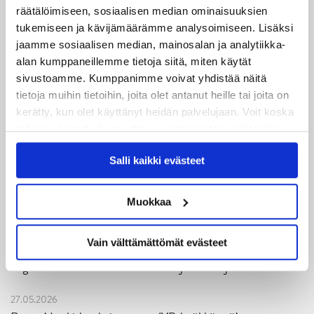
04.08.2026
räätälöimiseen, sosiaalisen median ominaisuuksien
Joukkueen yhteisharjoitukset ovat alkaneet – ensimmäinen
tukemiseen ja kävijämäärämme analysoimiseen. Lisäksi
mittari luvassa jo heti viikonloppuna Tampere Cupissa!
jaamme sosiaalisen median, mainosalan ja analytiikka-
alan kumppaneillemme tietoja siitä, miten käytät
29.07.2026
sivustoamme. Kumppanimme voivat yhdistää näitä
JYPin harjoitusottelut tulevalle 2026-2027 kaudelle on
tietoja muihin tietoihin, joita olet antanut heille tai joita on
kerätty, kun olet käyttänyt heidän palvelujaan. Voit koska
julkaistu!
tahansa kumota tai muuttaa suostumustasi evästeiden
käytöstä
Evästeet-sivultamme
.
27.07.2026
Salli kaikki evästeet
Ruotsalaishyökkääjä Arvid Costmar JYPiin
25.06.2026
Muokkaa
JYP ja Secto Rally Finland yhteistyöhön
Vain välttämättömät evästeet
02.06.2026
Liiga-kauden 2026-2027 otteluohjelma on julkaistu!
27.05.2026