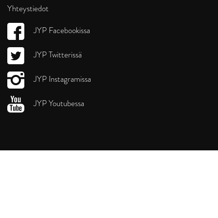
Yhteystiedot
JYP Facebookissa
JYP Twitterissä
JYP Instagramissa
JYP Youtubessa