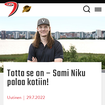
Totta se on – Sami Niku
palaa kotiin!
Uutinen
|
29.7.2022