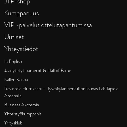
JYP-shop
Kumppanuus
VIP -palvelut ottelutapahtumissa
Uutiset
Yhteystiedot
In English
Jäädytetyt numerot & Hall of Fame
Kallen Kannu
Ravintola Hurrikaani – Jyväskylän herkullisin lounas LähiTapiola
Areenalla
Business Akatemia
Yhteistyökumppanit
Yritysklubi