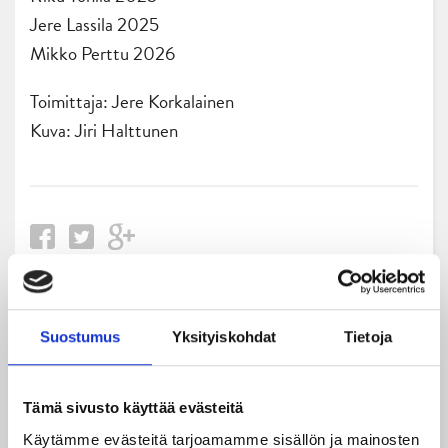
Jere Lassila 2025
Mikko Perttu 2026
Toimittaja: Jere Korkalainen
Kuva: Jiri Halttunen
Uusimmat
Suostumus
Yksityiskohdat
Tietoja
05.08.2026
Tämä sivusto käyttää evästeitä
JYPin kapteenisto Liiga-kauteen 2026–2027 on nimetty
Käytämme evästeitä tarjoamamme sisällön ja mainosten