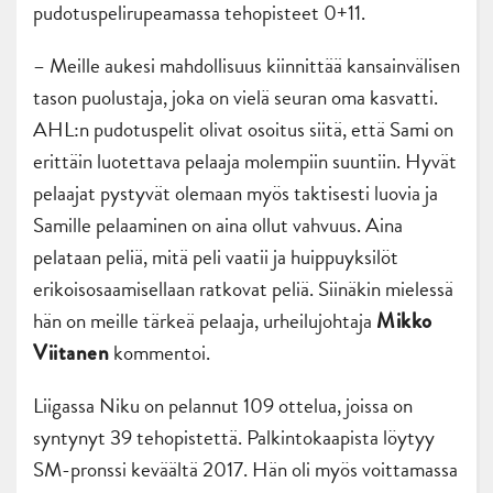
pudotuspelirupeamassa tehopisteet 0+11.
– Meille aukesi mahdollisuus kiinnittää kansainvälisen
tason puolustaja, joka on vielä seuran oma kasvatti.
AHL:n pudotuspelit olivat osoitus siitä, että Sami on
erittäin luotettava pelaaja molempiin suuntiin. Hyvät
pelaajat pystyvät olemaan myös taktisesti luovia ja
Samille pelaaminen on aina ollut vahvuus. Aina
pelataan peliä, mitä peli vaatii ja huippuyksilöt
erikoisosaamisellaan ratkovat peliä. Siinäkin mielessä
hän on meille tärkeä pelaaja, urheilujohtaja
Mikko
kommentoi.
Viitanen
Liigassa Niku on pelannut 109 ottelua, joissa on
syntynyt 39 tehopistettä. Palkintokaapista löytyy
SM-pronssi keväältä 2017. Hän oli myös voittamassa