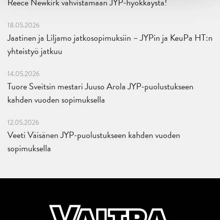
Reece Newkirk vahvistamaan JYP-hyökkäystä!
18.05.2026
Jaatinen ja Liljamo jatkosopimuksiin – JYPin ja KeuPa HT:n
yhteistyö jatkuu
14.05.2026
Tuore Sveitsin mestari Juuso Arola JYP-puolustukseen
kahden vuoden sopimuksella
12.05.2026
Veeti Väisänen JYP-puolustukseen kahden vuoden
sopimuksella