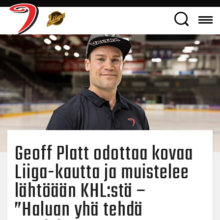
Geoff Platt odottaa kovaa
Liiga-kautta ja muistelee
lähtöään KHL:stä –
”Haluan yhä tehdä