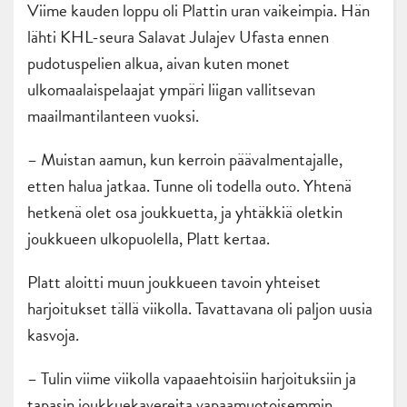
Viime kauden loppu oli Plattin uran vaikeimpia. Hän
lähti KHL-seura Salavat Julajev Ufasta ennen
pudotuspelien alkua, aivan kuten monet
ulkomaalaispelaajat ympäri liigan vallitsevan
maailmantilanteen vuoksi.
– Muistan aamun, kun kerroin päävalmentajalle,
etten halua jatkaa. Tunne oli todella outo. Yhtenä
hetkenä olet osa joukkuetta, ja yhtäkkiä oletkin
joukkueen ulkopuolella, Platt kertaa.
Platt aloitti muun joukkueen tavoin yhteiset
harjoitukset tällä viikolla. Tavattavana oli paljon uusia
kasvoja.
– Tulin viime viikolla vapaaehtoisiin harjoituksiin ja
tapasin joukkuekavereita vapaamuotoisemmin.