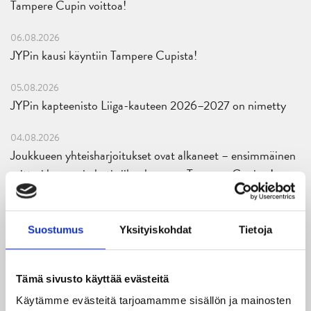
Tampere Cupin voittoa!
06.08.2026
JYPin kausi käyntiin Tampere Cupista!
05.08.2026
JYPin kapteenisto Liiga-kauteen 2026–2027 on nimetty
04.08.2026
Joukkueen yhteisharjoitukset ovat alkaneet – ensimmäinen
mittari luvassa jo heti viikonloppuna Tampere Cupissa!
29.07.2026
JYPin harjoitusottelut tulevalle 2026-2027 kaudelle on
Suostumus
Yksityiskohdat
Tietoja
julkaistu!
27.07.2026
Tämä sivusto käyttää evästeitä
Ruotsalaishyökkääjä Arvid Costmar JYPiin
Käytämme evästeitä tarjoamamme sisällön ja mainosten