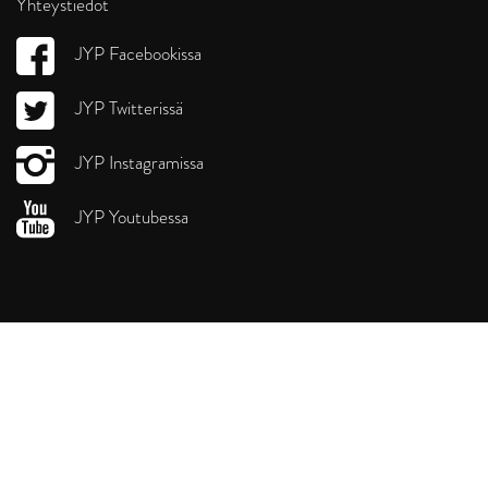
Yhteystiedot
JYP Facebookissa
JYP Twitterissä
JYP Instagramissa
JYP Youtubessa