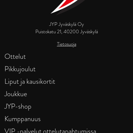
JYP Jyväskylä Oy
Puistokatu 21, 40200 Jyväskylä
Tietosuoja
Ottelut
Pikkujoulut
Liput ja kausikortit
Joukkue
JYP-shop
Kumppanuus
VIP -palvelut ottelutapahtumissa