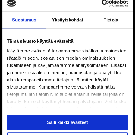
Suostumus
Yksityiskohdat
Tietoja
Tämä sivusto käyttää evästeitä
Käytämme evästeitä tarjoamamme sisällön ja mainosten
räätälöimiseen, sosiaalisen median ominaisuuksien
tukemiseen ja kävijämäärämme analysoimiseen. Lisäksi
jaamme sosiaalisen median, mainosalan ja analytiikka-
alan kumppaneillemme tietoja siitä, miten käytät
sivustoamme. Kumppanimme voivat yhdistää näitä
tietoja muihin tietoihin, joita olet antanut heille tai joita on
kerätty, kun olet käyttänyt heidän palvelujaan. Voit koska
tahansa kumota tai muuttaa suostumustasi evästeiden
käytöstä
Evästeet-sivultamme
.
Salli kaikki evästeet