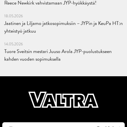
Reece Newkirk vahvistamaan JYP-hyökkäystä!
18.05.2026
Jaatinen ja Liljamo jatkosopimuksiin – JYPin ja KeuPa HT:n
yhteistyö jatkuu
14.05.2026
Tuore Sveitsin mestari Juuso Arola JYP-puolustukseen
kahden vuoden sopimuksella