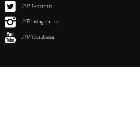
JYP Twitterissä
JYP Instagramissa
JYP Youtubessa