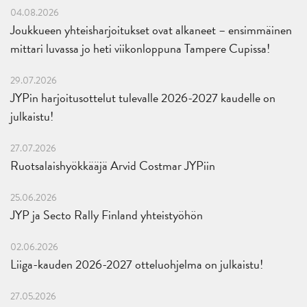
04.08.2026
Joukkueen yhteisharjoitukset ovat alkaneet – ensimmäinen
mittari luvassa jo heti viikonloppuna Tampere Cupissa!
29.07.2026
JYPin harjoitusottelut tulevalle 2026-2027 kaudelle on
julkaistu!
27.07.2026
Ruotsalaishyökkääjä Arvid Costmar JYPiin
25.06.2026
JYP ja Secto Rally Finland yhteistyöhön
02.06.2026
Liiga-kauden 2026-2027 otteluohjelma on julkaistu!
27.05.2026