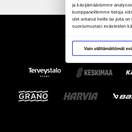
ja kävijämäärämme analysoim
kumppaneillemme tietoja siitä
olet antanut heille tai joita 
suostumustasi evästeiden k
Vain välttämättömät ev