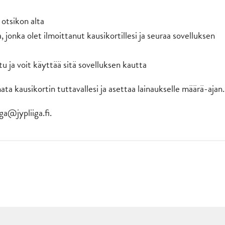
 otsikon alta
 jonka olet ilmoittanut kausikortillesi ja seuraa sovelluksen
tu ja voit käyttää sitä sovelluksen kautta
nata kausikortin tuttavallesi ja asettaa lainaukselle määrä-ajan.
ga@jypliiga.fi.