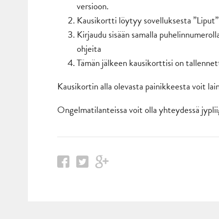
versioon.
Kausikortti löytyy sovelluksesta ”Liput”
Kirjaudu sisään samalla puhelinnumerolla,
ohjeita
Tämän jälkeen kausikorttisi on tallennet
Kausikortin alla olevasta painikkeesta voit lai
Ongelmatilanteissa voit olla yhteydessä jyplii