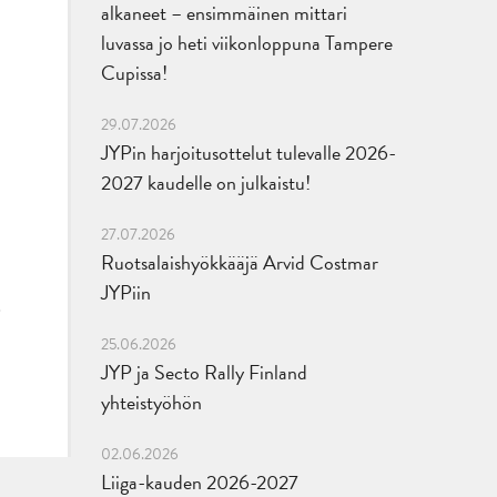
alkaneet – ensimmäinen mittari
luvassa jo heti viikonloppuna Tampere
Cupissa!
29.07.2026
JYPin harjoitusottelut tulevalle 2026-
2027 kaudelle on julkaistu!
27.07.2026
Ruotsalaishyökkääjä Arvid Costmar
JYPiin
25.06.2026
JYP ja Secto Rally Finland
yhteistyöhön
02.06.2026
Liiga-kauden 2026-2027