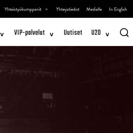
^
Yhteistyökumppanit
Yhteystiedot
Medialle
In English
^
^
^
VIP-palvelut
Uutiset
U20