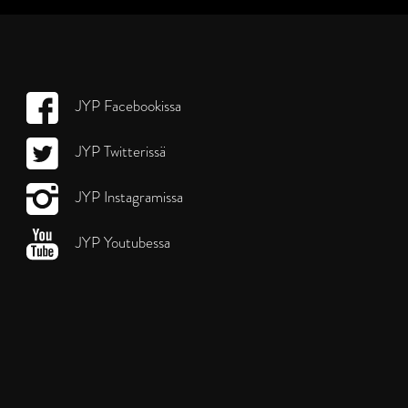
JYP Facebookissa
JYP Twitterissä
JYP Instagramissa
JYP Youtubessa