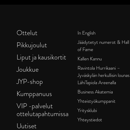
Ottelut
In English
Jäädytetyt numerot & Hall
Pikkujoulut
of Fame
Liput ja kausikortit
Kallen Kannu
Joukkue
Ravintola Hurrikaani –
Jyväskylän herkullisin lounas
JYP-shop
LähiTapiola Areenalla
Business Akatemia
Kumppanuus
Yhteistyökumppanit
VIP -palvelut
Yritysklubi
ottelutapahtumissa
Yhteystiedot
Uutiset