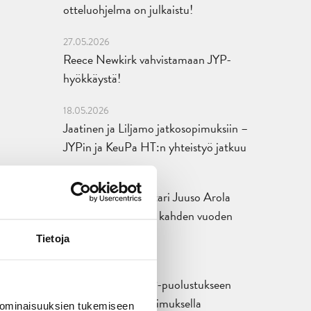
otteluohjelma on julkaistu!
27.05.2026
Reece Newkirk vahvistamaan JYP-
hyökkäystä!
18.05.2026
Jaatinen ja Liljamo jatkosopimuksiin –
JYPin ja KeuPa HT:n yhteistyö jatkuu
14.05.2026
Tuore Sveitsin mestari Juuso Arola
JYP-puolustukseen kahden vuoden
sopimuksella
Tietoja
12.05.2026
Veeti Väisänen JYP-puolustukseen
kahden vuoden sopimuksella
 ominaisuuksien tukemiseen