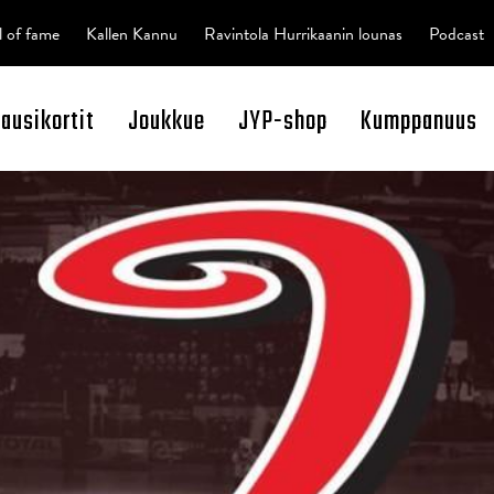
l of fame
Kallen Kannu
Ravintola Hurrikaanin lounas
Podcast
kausikortit
Joukkue
JYP-shop
Kumppanuus