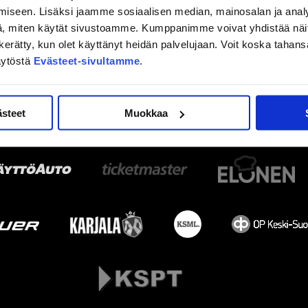
iseen. Lisäksi jaamme sosiaalisen median, mainosalan ja analy
, miten käytät sivustoamme. Kumppanimme voivat yhdistää näitä t
on kerätty, kun olet käyttänyt heidän palvelujaan. Voit koska taha
äytöstä
Evästeet-sivultamme
.
ästeet
Muokkaa