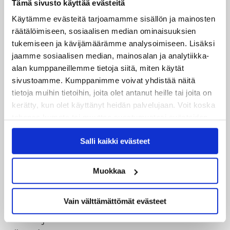
Uusimmat
Tämä sivusto käyttää evästeitä
Käytämme evästeitä tarjoamamme sisällön ja mainosten
08.08.2026
räätälöimiseen, sosiaalisen median ominaisuuksien
Turnausraportti: JYP juhlii seurahistorian ensimmäistä
tukemiseen ja kävijämäärämme analysoimiseen. Lisäksi
Tampere Cupin voittoa!
jaamme sosiaalisen median, mainosalan ja analytiikka-
alan kumppaneillemme tietoja siitä, miten käytät
06.08.2026
sivustoamme. Kumppanimme voivat yhdistää näitä
JYPin kausi käyntiin Tampere Cupista!
tietoja muihin tietoihin, joita olet antanut heille tai joita on
kerätty, kun olet käyttänyt heidän palvelujaan. Voit koska
05.08.2026
tahansa kumota tai muuttaa suostumustasi evästeiden
JYPin kapteenisto Liiga-kauteen 2026–2027 on nimetty
käytöstä
Evästeet-sivultamme
.
Salli kaikki evästeet
04.08.2026
Joukkueen yhteisharjoitukset ovat alkaneet – ensimmäinen
Muokkaa
mittari luvassa jo heti viikonloppuna Tampere Cupissa!
Vain välttämättömät evästeet
29.07.2026
JYPin harjoitusottelut tulevalle 2026-2027 kaudelle on