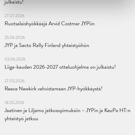
julkaistu!
27.07.2026
Ruotsalaishyökkääjä Arvid Costmar JYPiin
25.06.2026
JYP ja Secto Rally Finland yhteistyöhön
02.06.2026
Liiga-kauden 2026-2027 otteluohjelma on julkaistu!
27.05.2026
Reece Newkirk vahvistamaan JYP-hyökkäystä!
18.05.2026
Jaatinen ja Liljamo jatkosopimuksiin – JYPin ja KeuPa HT:n
yhteistyö jatkuu