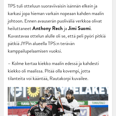
TPS tuli otteluun suoraviivaisin isännän elkein ja
karkasi jopa hieman varkain nopeaan kahden maalin
johtoon. Ennen avauserän puoliväliä verkkoa olivat
heiluttaneet
ja
.
Anthony Rech
Jimi Suomi
Kuvastavaa ottelun alulle oli se, että peli pyöri pitkiä
pätkiä JYPin alueella TPS:n terävän
kamppailupelaamisen vuoksi.
– Kolme kertaa kiekko maalin edessä ja kahdesti
kiekko oli maalissa. Pitää olla kovempi, jotta
tilanteita voi kääntää, Rautakorpi kuvailee.