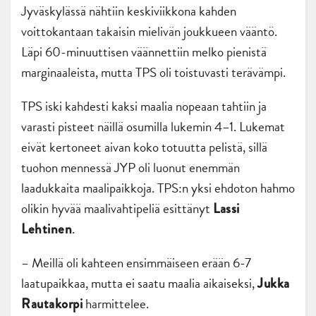
Jyväskylässä nähtiin keskiviikkona kahden
voittokantaan takaisin mielivän joukkueen vääntö.
Läpi 60-minuuttisen väännettiin melko pienistä
marginaaleista, mutta TPS oli toistuvasti terävämpi.
TPS iski kahdesti kaksi maalia nopeaan tahtiin ja
varasti pisteet näillä osumilla lukemin 4–1. Lukemat
eivät kertoneet aivan koko totuutta pelistä, sillä
tuohon mennessä JYP oli luonut enemmän
laadukkaita maalipaikkoja. TPS:n yksi ehdoton hahmo
olikin hyvää maalivahtipeliä esittänyt
Lassi
.
Lehtinen
– Meillä oli kahteen ensimmäiseen erään 6-7
laatupaikkaa, mutta ei saatu maalia aikaiseksi,
Jukka
harmittelee.
Rautakorpi