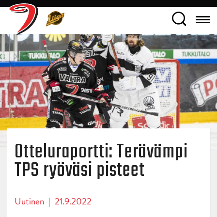
Otteluraportti: Terävämpi
TPS ryöväsi pisteet
Uutinen
|
21.9.2022