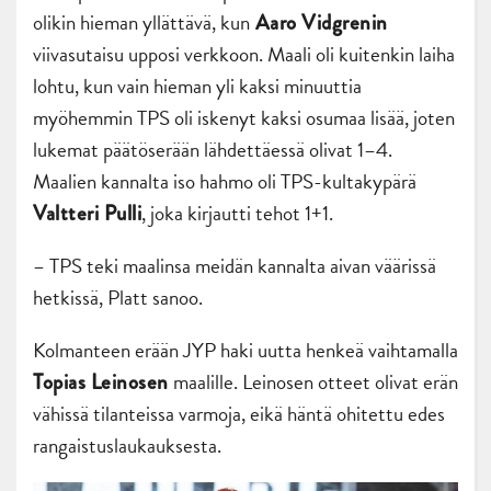
olikin hieman yllättävä, kun
Aaro Vidgrenin
viivasutaisu upposi verkkoon. Maali oli kuitenkin laiha
lohtu, kun vain hieman yli kaksi minuuttia
myöhemmin TPS oli iskenyt kaksi osumaa lisää, joten
lukemat päätöserään lähdettäessä olivat 1–4.
Maalien kannalta iso hahmo oli TPS-kultakypärä
, joka kirjautti tehot 1+1.
Valtteri Pulli
– TPS teki maalinsa meidän kannalta aivan väärissä
hetkissä, Platt sanoo.
Kolmanteen erään JYP haki uutta henkeä vaihtamalla
maalille. Leinosen otteet olivat erän
Topias Leinosen
vähissä tilanteissa varmoja, eikä häntä ohitettu edes
rangaistuslaukauksesta.