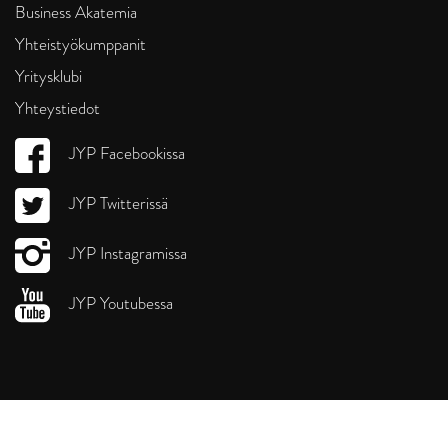
Business Akatemia
Yhteistyökumppanit
Yritysklubi
Yhteystiedot
JYP Facebookissa
JYP Twitterissä
JYP Instagramissa
JYP Youtubessa