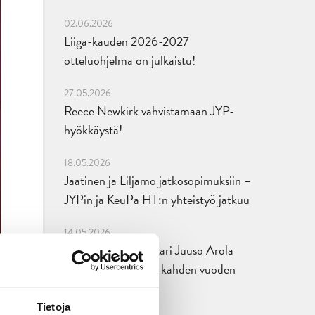
02.06.2026
Liiga-kauden 2026-2027
otteluohjelma on julkaistu!
27.05.2026
Reece Newkirk vahvistamaan JYP-
hyökkäystä!
18.05.2026
Jaatinen ja Liljamo jatkosopimuksiin –
JYPin ja KeuPa HT:n yhteistyö jatkuu
14.05.2026
Tuore Sveitsin mestari Juuso Arola
JYP-puolustukseen kahden vuoden
sopimuksella
Tietoja