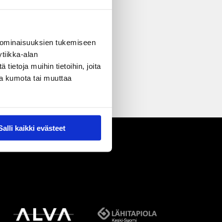
 ominaisuuksien tukemiseen
tiikka-alan
ietoja muihin tietoihin, joita
nsa kumota tai muuttaa
Salli kaikki evästeet