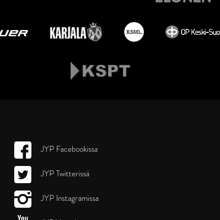
JYP Facebookissa
JYP Twitterissä
JYP Instagramissa