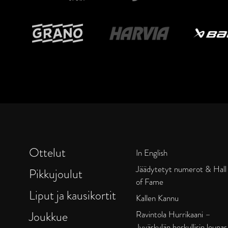
Ottelut
In English
Jäädytetyt numerot & Hall
Pikkujoulut
of Fame
Liput ja kausikortit
Kallen Kannu
Joukkue
Ravintola Hurrikaani –
Jyväskylän herkullisin lounas