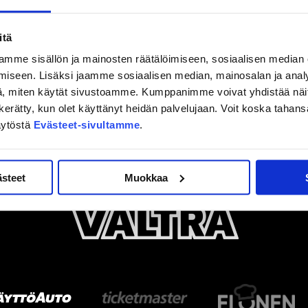
itä
mme sisällön ja mainosten räätälöimiseen, sosiaalisen median
iseen. Lisäksi jaamme sosiaalisen median, mainosalan ja analy
, miten käytät sivustoamme. Kumppanimme voivat yhdistää näitä t
on kerätty, kun olet käyttänyt heidän palvelujaan. Voit koska taha
äytöstä
Evästeet-sivultamme
.
ästeet
Muokkaa