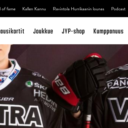
l of fame
Kallen Kannu
Ravintola Hurrikaanin lounas
Podcast
kausikortit
Joukkue
JYP-shop
Kumppanuus