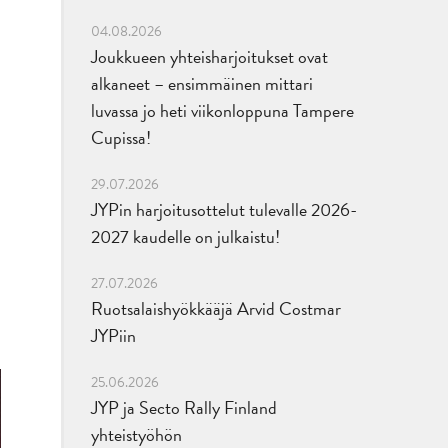
04.08.2026
Joukkueen yhteisharjoitukset ovat
alkaneet – ensimmäinen mittari
luvassa jo heti viikonloppuna Tampere
Cupissa!
29.07.2026
JYPin harjoitusottelut tulevalle 2026-
2027 kaudelle on julkaistu!
27.07.2026
Ruotsalaishyökkääjä Arvid Costmar
JYPiin
25.06.2026
JYP ja Secto Rally Finland
yhteistyöhön