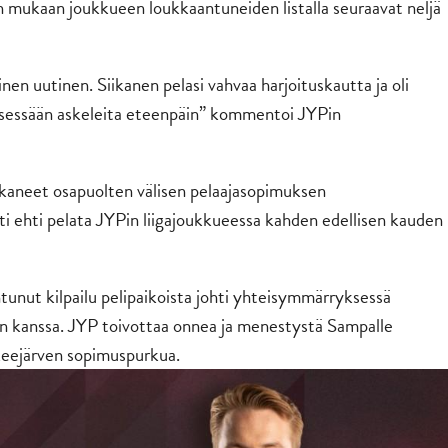
on mukaan joukkueen loukkaantuneiden listalla seuraavat neljä
inen uutinen. Siikanen pelasi vahvaa harjoituskautta ja oli
yksessään askeleita eteenpäin” kommentoi JYPin
rkaneet osapuolten välisen pelaajasopimuksen
 ehti pelata JYPin liigajoukkueessa kahden edellisen kauden
tunut kilpailu pelipaikoista johti yhteisymmärryksessä
 kanssa. JYP toivottaa onnea ja menestystä Sampalle
keejärven sopimuspurkua.