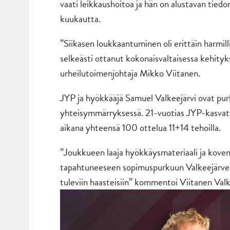
vaati leikkaushoitoa ja hän on alustavan tied
kuukautta.
”Siikasen loukkaantuminen oli erittäin harmill
selkeästi ottanut kokonaisvaltaisessa kehit
urheilutoimenjohtaja Mikko Viitanen.
JYP ja hyökkääjä Samuel Valkeejärvi ovat pu
yhteisymmärryksessä. 21-vuotias JYP-kasvatti
aikana yhteensä 100 ottelua 11+14 tehoilla.
”Joukkueen laaja hyökkäysmateriaali ja koven
tapahtuneeseen sopimuspurkuun Valkeejärven
tuleviin haasteisiin” kommentoi Viitanen Val