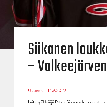
Siikanen loukk
– Valkeejärven
Uutinen
|
14.9.2022
Laitahyökkääjä Patrik Siikanen loukkaantui v