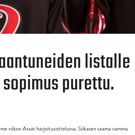
aantuneiden listalle
 sopimus purettu.
iime viikon Ässät harjoitusottelussa. Siikasen saama vamma