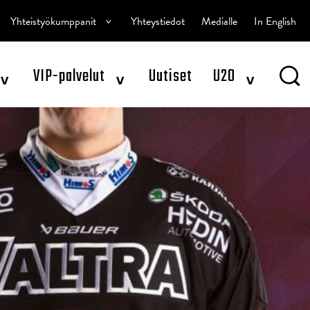
^
Yhteistyökumppanit
Yhteystiedot
Medialle
In English
^
^
^
VIP-palvelut
Uutiset
U20