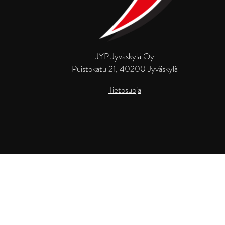
JYP Jyväskylä Oy
Puistokatu 21, 40200 Jyväskylä
Tietosuoja