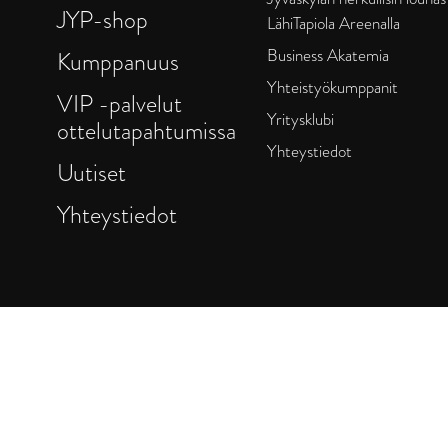
JYP-shop
LähiTapiola Areenalla
Business Akatemia
Kumppanuus
Yhteistyökumppanit
VIP -palvelut
Yritysklubi
ottelutapahtumissa
Yhteystiedot
Uutiset
Yhteystiedot